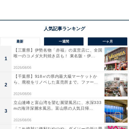
最新
一週間
一ヶ月
【三重県】伊勢名物「赤福」の直営店に、全国
唯一のコメダ大判焼き店も！ 東名阪・伊...
1
2026/08/06
【千葉県】918㎡の県内最大級マーケットか
ら、廃校をリノベした直売所まで。ファー...
2
2026/08/06
立山連峰と富山湾を望む展望風呂に、水深333
「日の出おふろセンター」の口コミは？
mの海洋深層水風呂。富山県の人気日帰...
3
2026/08/06
「日の出おふろセンター」には以下のような口コミが寄
「これ絶対に便利なやつや」ダイソーの折り畳