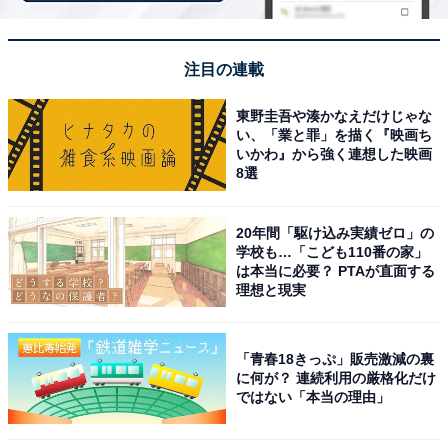
注目の連載
東野圭吾や湊かなえだけじゃな
い、「業と罪」を描く『映画ち
いかわ』から強く連想した映画
8選
20年間「駆け込み実績ゼロ」の
学校も…「こども110番の家」
は本当に必要？ PTAが直面する
理想と現実
アクセス・料金情報は？ 泊まれる？
「青春18きっぷ」販売激減の裏
に何が？ 連続利用の厳格化だけ
ではない「本当の理由」
アクセス
所在地：神奈川県川崎市川崎区昭和2-5-12