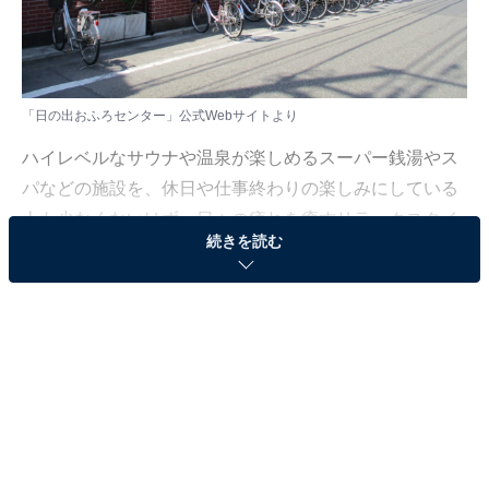
「日の出おふろセンター」公式Webサイトより
ハイレベルなサウナや温泉が楽しめるスーパー銭湯やス
パなどの施設を、休日や仕事終わりの楽しみにしている
人も少なくないはず。日々の疲れを癒すリラックスタイ
続きを読む
ムは、何物にも代えがたい時間ですよね。しかし、近年
では高い人気をほこる施設も多く、どこに行けばよいか
迷ってしまう……そんな思いを抱えている人もいるので
はないでしょうか。
そんな人に向けて、All About ニュース編集部が厳選し
た、評価の高いサウナやスーパー銭湯の施設を紹介しま
す。今回紹介するのは、神奈川県でひそかに人気の施設