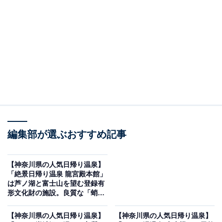
「日の出おふろセンター」です。
※2026年5月時点で、Googleクチコミが100～300件、平
均評価が4.0超えの銭湯を紹介しています
＞営業時間をチェックする
この記事の執筆者：
All About ニュース編集
部
編集部が選ぶおすすめ記事
「All About ニュース」は、ネットの話題から世の中の動きまで、暮
らしの中にあふれる「なぜ？」「どうして？」を分かりやすく伝え
るAll About発のニュースメディアです。お金や仕事、恋愛、ITに関
...続きを読む
【神奈川県の人気日帰り温泉】
する疑問に対して専門家が分かりやすく回答するほか、エンタメ情
「絶景日帰り温泉 龍宮殿本館」
報やSNSで話題のトピックスを紹介しています。
は芦ノ湖と富士山を望む登録有
※本記事で紹介している商品の購入やサービスの利用により、売上の一部が
形文化財の施設。良質な「蛸川
オールアバウトに還元されることがあります。
温泉」で旅の疲れを癒せる
「日の出おふろセンター」は天然温泉と充実の変
【神奈川県の人気日帰り温泉】
【神奈川県の人気日帰り温泉】