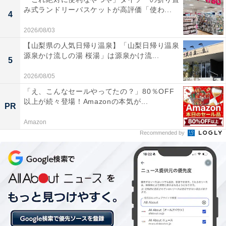
せられています。
み式ランドリーバスケットが高評価「使わ...
4
2026/08/03
天然温泉の「塩湯」は、身体の芯から温まり、冬場
【山梨県の人気日帰り温泉】「山梨日帰り温泉
でも湯冷めしにくいです。
源泉かけ流しの湯 桜湯」は源泉かけ流...
5
2026/08/05
「え、こんなセールやってたの？」80％OFF
石積みの露天風呂はコンパクトながらも、外気に触
以上が続々登場！Amazonの本気が...
PR
れながら入浴できるため、開放感があって気分転換
に最適。
Amazon
Recommended by
清掃が行き届いたタイル張りの明るい浴室や、フロ
ント式の受付システムなど、清潔感があり初心者で
も利用しやすい雰囲気。