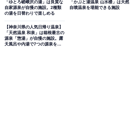
「ゆとろ嵯峨沢の湯」は良質な
「かぶと湯温泉 山水楼」は天然
わり湯が自慢
自家源泉が自慢の施設。2種類
自噴温泉を堪能できる施設
の湯を日替わりで楽しめる
「日の出おふろセンター」は、川崎大師近くの市街地に
【神奈川県の人気日帰り温泉】
位置する、天然温泉（塩湯）を楽しめる銭湯です。タイ
「天然温泉 和泉」は箱根最古の
ル張りの明るい浴室には、座浴、電気マッサージ浴、ジ
源泉「惣湯」が自慢の施設。露
天風呂や内湯で7つの源泉を堪
ェット噴出装置付きの歩行浴など多彩な変わり湯が揃い
能
ます。外気に触れながらリフレッシュできる石積みの露
天風呂や、薬草配合のスチームサウナも完備。男性専用
のドライサウナ「大師サウナ」は、サウナ好きからも厚
い支持を得ています。
楽天トラベルで泊まれるサウナを探す