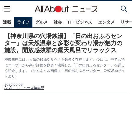
連載
ライフ
グルメ
社会
IT・ビジネス
エンタメ
リサ
【神奈川県の穴場銭湯】「日の出おふろセン
ター」は天然温泉と多彩な変わり湯が魅力の
施設。開放感抜群の露天風呂でリラックス
神奈川県には、人気の銭湯やサウナも数多く存在します。今回は、中でも特
にユーザーから高い評価を数多く獲得した「日の出おふろセンター」を詳し
く紹介します。（サムネイル画像：「日の出おふろセンター」公式Webサイ
トより）
2026.05.09
All About ニュース編集部