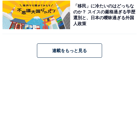
「移民」に冷たいのはどっちな
アクセス：JR川崎駅から市営バス（川04系統）または臨
のか？ スイスの厳格過ぎる学歴
港バスに乗車、「四谷上町」バス停下車、徒歩5分。※
選別と、日本の曖昧過ぎる外国
人政策
駐車場はないため、車での来店は控えるよう案内されて
います。
料金
連載をもっと見る
※男女それぞれの浴室に薬草配合のスチームサウナ（終
日無料）を完備。男性専用の「大師サウナコース」は別
途料金が必要です。
平日：570円
土・日・祝：570円
営業時間
11:00～23:00