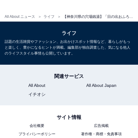
宿泊可否
宿泊：不可（日帰り入浴施設のため。営業時間は11時か
All About ニュース
ライフ
【神奈川県の穴場銭湯】「日の出おふろセンター」は天然温泉と多彩な変わり湯が魅力の施設。開放感抜群の露天風呂でリラックス
ら23時までとなっています。）
ライフ
話題の生活雑貨やファッション、お出かけスポット情報など、暮らしがもっ
と楽しく、豊かになるヒントが満載。編集部が独自調査した、気になる他人
のライフスタイル事情も公開しています。
関連サービス
All About
All About Japan
イチオシ
サイト情報
会社概要
広告掲載
プライバシーポリシー
著作権・商標・免責事項