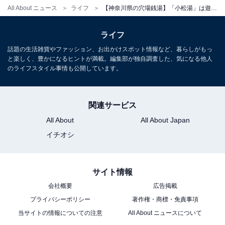
All About ニュース
ライフ
【神奈川県の穴場銭湯】「小松湯」は遊び心とこだわりあふれる施設。132℃の灼熱サウナと8℃のキンキン水風呂でリラックス
ライフ
話題の生活雑貨やファッション、お出かけスポット情報など、暮らしがもっ
と楽しく、豊かになるヒントが満載。編集部が独自調査した、気になる他人
のライフスタイル事情も公開しています。
関連サービス
All About
All About Japan
イチオシ
サイト情報
会社概要
広告掲載
プライバシーポリシー
著作権・商標・免責事項
当サイトの情報についての注意
All About ニュースについて