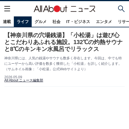
連載
ライフ
グルメ
社会
IT・ビジネス
エンタメ
リサ
【神奈川県の穴場銭湯】「小松湯」は遊び心
とこだわりあふれる施設。132℃の灼熱サウナ
と8℃のキンキン水風呂でリラックス
神奈川県には、人気の銭湯やサウナも数多く存在します。今回は、中でも特
にユーザーから高い評価を数多く獲得した「小松湯」を詳しく紹介します。
（サムネイル画像：「小松湯」公式Webサイトより）
2026.05.09
All About ニュース編集部