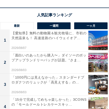
最新
一週間
一ヶ月
【愛知県】無料の動物園＆観光牧場に、市初の
天然温泉も！ 高速道路のハイウェイオア...
1
2026/08/07
「面白いのあったから購入〜」ダイソーのポッ
プアップランドリーバッグが話題。“さま...
2
2026/08/03
「1000円には見えなかった」スタンダードプ
ロダクツのリュックが「高見えする」の...
3
2026/08/03
「15分で完成してめちゃ楽しかった」3COINS
の「モールドールトレカケースキッ...
4