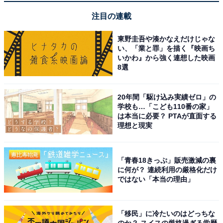
注目の連載
東野圭吾や湊かなえだけじゃな
い、「業と罪」を描く『映画ち
いかわ』から強く連想した映画
8選
20年間「駆け込み実績ゼロ」の
学校も…「こども110番の家」
は本当に必要？ PTAが直面する
理想と現実
「青春18きっぷ」販売激減の裏
に何が？ 連続利用の厳格化だけ
ではない「本当の理由」
「移民」に冷たいのはどっちな