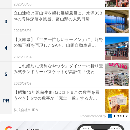
2026/08/06
立山連峰と富山湾を望む展望風呂に、水深333
mの海洋深層水風呂。富山県の人気日帰...
3
2026/08/06
【兵庫県】「世界一忙しいラーメン」に、龍野
の城下町を再現したSAも。山陽自動車道...
4
2026/08/04
「これ絶対に便利なやつや」ダイソーの折り畳
み式ランドリーバスケットが高評価「使わ...
5
2026/08/03
【昭和43年以前生まれはロト６この数字を買
うべき】6つの数字が「完全一致」する方...
PR
株式会社MURA
Recommended by