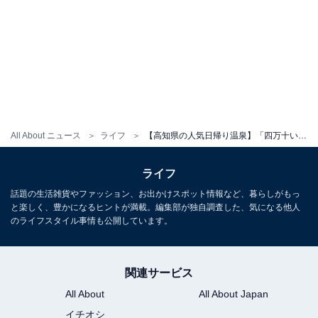
All About ニュース
ライフ
【高知県の人気日帰り温泉】「四万十いやしの湯」は海水露天風呂やサウナで癒される施設
ライフ
話題の生活雑貨やファッション、お出かけスポット情報など、暮らしがもっ
と楽しく、豊かになるヒントが満載。編集部が独自調査した、気になる他人
のライフスタイル事情も公開しています。
関連サービス
All About
All About Japan
イチオシ