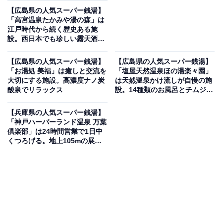
【広島県の人気スーパー銭湯】
「高宮温泉たかみや湯の森」は
江戸時代から続く歴史ある施
設。西日本でも珍しい露天酒風
呂でリラックス
【広島県の人気スーパー銭湯】
【広島県の人気スーパー銭湯】
「お湯処 美福」は癒しと交流を
「塩屋天然温泉ほの湯楽々園」
大切にする施設。高濃度ナノ炭
は天然温泉かけ流しが自慢の施
酸泉でリラックス
設。14種類のお風呂とチムジル
バンでリラックス
【兵庫県の人気スーパー銭湯】
「神戸ハーバーランド温泉 万葉
倶楽部」は24時間営業で1日中
くつろげる。地上105mの展望
足湯庭園も魅力