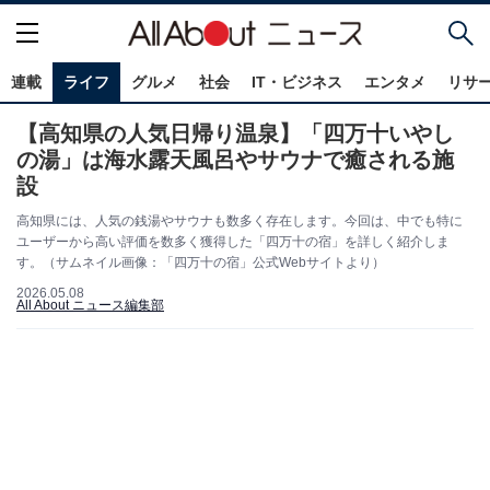
連載
ライフ
グルメ
社会
IT・ビジネス
エンタメ
リサ
【高知県の人気日帰り温泉】「四万十いやし
の湯」は海水露天風呂やサウナで癒される施
設
高知県には、人気の銭湯やサウナも数多く存在します。今回は、中でも特に
ユーザーから高い評価を数多く獲得した「四万十の宿」を詳しく紹介しま
す。（サムネイル画像：「四万十の宿」公式Webサイトより）
2026.05.08
All About ニュース編集部