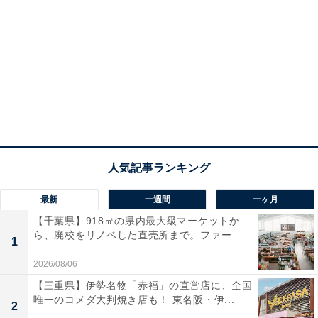
最新
一週間
一ヶ月
【千葉県】918㎡の県内最大級マーケットか
ら、廃校をリノベした直売所まで。ファー...
1
2026/08/06
【三重県】伊勢名物「赤福」の直営店に、全国
唯一のコメダ大判焼き店も！ 東名阪・伊...
2