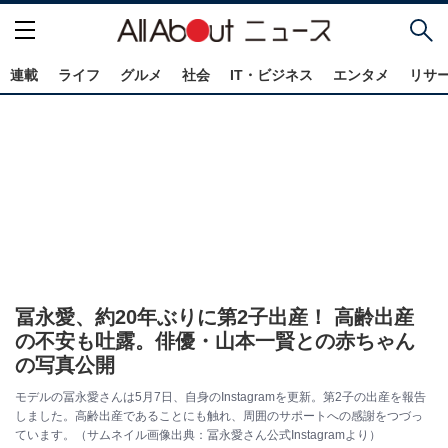
連載
ライフ
グルメ
社会
IT・ビジネス
エンタメ
リサ
冨永愛、約20年ぶりに第2子出産！ 高齢出産
の不安も吐露。俳優・⼭本⼀賢との赤ちゃん
の写真公開
モデルの冨永愛さんは5月7日、自身のInstagramを更新。第2子の出産を報告
しました。高齢出産であることにも触れ、周囲のサポートへの感謝をつづっ
ています。（サムネイル画像出典：冨永愛さん公式Instagramより）