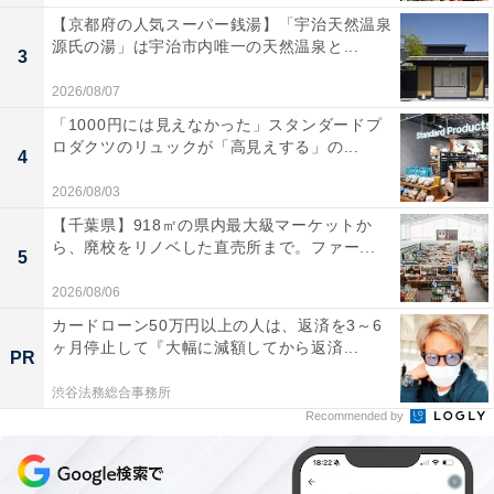
【京都府の人気スーパー銭湯】「宇治天然温泉
源氏の湯」は宇治市内唯一の天然温泉と...
3
2026/08/07
「1000円には見えなかった」スタンダードプ
ロダクツのリュックが「高見えする」の...
4
2026/08/03
【千葉県】918㎡の県内最大級マーケットか
ら、廃校をリノベした直売所まで。ファー...
5
2026/08/06
カードローン50万円以上の人は、返済を3～6
ヶ月停止して『大幅に減額してから返済...
PR
渋谷法務総合事務所
Recommended by