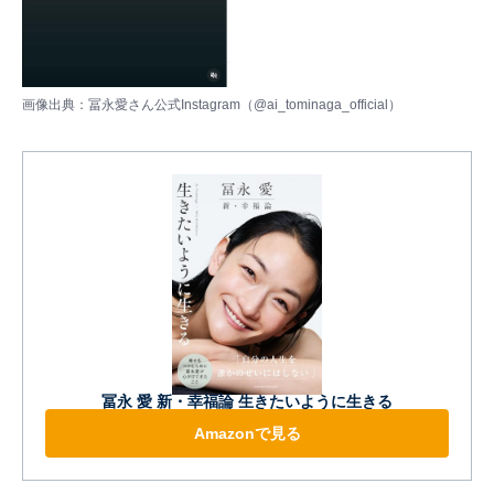
画像出典：冨永愛さん公式Instagram（
@ai_tominaga_official
）
冨永 愛 新・幸福論 生きたいように生きる
Amazonで見る