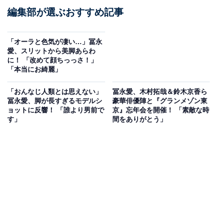
編集部が選ぶおすすめ記事
「オーラと色気が凄い…」冨永
愛、スリットから美脚あらわ
に！ 「改めて顔ちっっさ！」
「本当にお綺麗」
「おんなじ人類とは思えない」
冨永愛、木村拓哉＆鈴木京香ら
冨永愛、脚が長すぎるモデルシ
豪華俳優陣と『グランメゾン東
ョットに反響！ 「誰より男前で
京』忘年会を開催！ 「素敵な時
す」
間をありがとう」