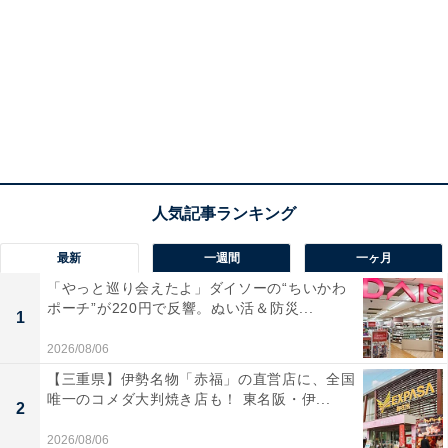
最新
一週間
一ヶ月
「やっと巡り会えたよ」ダイソーの“ちいかわ
ポーチ”が220円で反響。ぬい活＆防災...
1
2026/08/06
【三重県】伊勢名物「赤福」の直営店に、全国
唯一のコメダ大判焼き店も！ 東名阪・伊...
2
2026/08/06