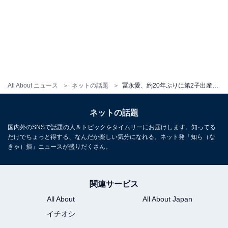
All About ニュース
ネットの話題
冨永愛、約20年ぶりに第2子出産！ 高齢出産の不安も吐露。俳優・⼭本⼀賢との赤ちゃんの写真公開
ネットの話題
国内外のSNSで話題の人＆トピックをタイムリーにお届けします。知ってる
だけでちょっと得する、なんだか楽しい気分になれる、ネット発「知ら（な
きゃ）損」ニュースが盛りだくさん。
関連サービス
All About
All About Japan
イチオシ