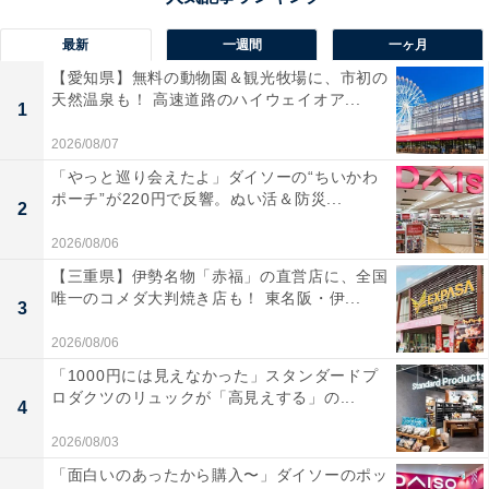
最新
一週間
一ヶ月
【愛知県】無料の動物園＆観光牧場に、市初の
天然温泉も！ 高速道路のハイウェイオア...
1
2026/08/07
「やっと巡り会えたよ」ダイソーの“ちいかわ
ポーチ”が220円で反響。ぬい活＆防災...
2
2026/08/06
【三重県】伊勢名物「赤福」の直営店に、全国
唯一のコメダ大判焼き店も！ 東名阪・伊...
3
2026/08/06
「1000円には見えなかった」スタンダードプ
ロダクツのリュックが「高見えする」の...
4
2026/08/03
「面白いのあったから購入〜」ダイソーのポッ