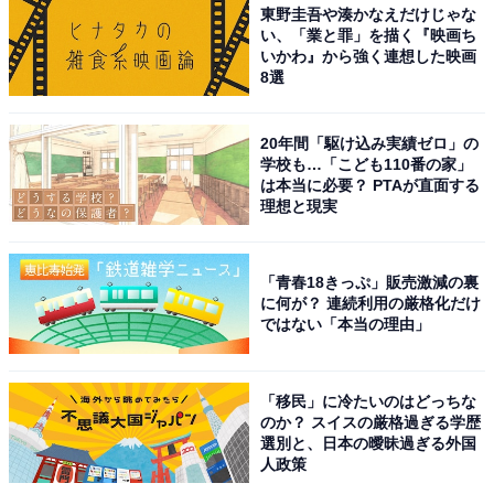
東野圭吾や湊かなえだけじゃな
い、「業と罪」を描く『映画ち
いかわ』から強く連想した映画
8選
20年間「駆け込み実績ゼロ」の
学校も…「こども110番の家」
は本当に必要？ PTAが直面する
理想と現実
「青春18きっぷ」販売激減の裏
に何が？ 連続利用の厳格化だけ
ではない「本当の理由」
「移民」に冷たいのはどっちな
のか？ スイスの厳格過ぎる学歴
選別と、日本の曖昧過ぎる外国
人政策