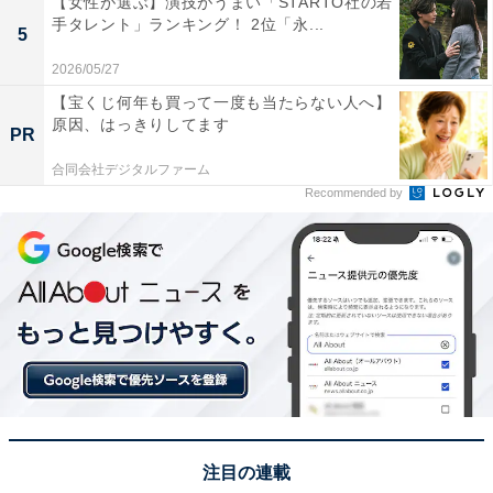
【女性が選ぶ】演技がうまい「STARTO社の若
手タレント」ランキング！ 2位「永...
5
2026/05/27
【宝くじ何年も買って一度も当たらない人へ】
原因、はっきりしてます
PR
合同会社デジタルファーム
Recommended by
1位：青森／115票
県庁所在地である青森市は、陸奥湾に面した港町として
発展し、現在は交通の要衝としても機能しています。県
の中心として経済を牽引する活力と、広大な土地をバッ
クボーンに持つイメージが「お金持ち」という回答に直
注目の連載
結。僅差で「弘前」をかわし、堂々のトップに選ばれま