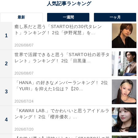
最新
一週間
一ヶ月
「弘前は落ち着いた街のイメージがあって、昔から
癒し系だと思う「STARTO社の30代タレン
ト」ランキング！ 2位「伊野尾慧」を...
の家や土地を持っている人が多そうに感じます」
1
（40代男性／北海道）
2026/08/07
世界で活躍できると思う「STARTO社の若手タ
レント」ランキング！ 2位「目黒蓮...
2
「歴史ある城下町であり、古くからの資産家や医
2026/08/07
家、リンゴ農家の中でも広大な土地を持つ富裕層が
「HANA」の好きなメンバーランキング！ 2位
多いイメージがあるからです」（40代男性／宮城
「YURI」を抑えた1位は？【20...
3
県）
2026/07/24
「KAWAII LAB.」でかわいいと思うアイドルラ
ンキング！ 2位「櫻井優衣」...
4
2026/07/20