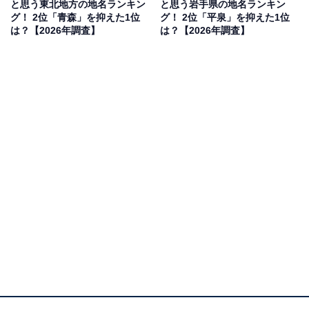
と思う東北地方の地名ランキン
と思う岩手県の地名ランキン
グ！ 2位「青森」を抑えた1位
グ！ 2位「平泉」を抑えた1位
は？【2026年調査】
は？【2026年調査】
2位：弘前／114票
弘前は、日本屈指の桜の名所である弘前公園を中心に、
城下町の風情と明治・大正期のモダンな洋風建築が並ぶ
美しい街です。教育や文化レベルが高く、古くからの資
産家や教養ある家柄が多いイメージがあり、1位とわず
か1票差という大接戦での2位となりました。
回答者コメント
「歴史ある城下町としての格式や文化的な落ち着い
たイメージがあり、地元の有力者や老舗企業も多い
印象から、ナンバープレートに上品で余裕のある雰
囲気を感じやすいため」（30代男性／埼玉県）