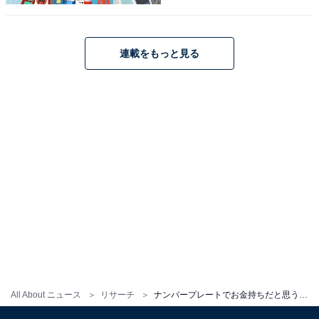
性／東京都）
連載をもっと見る
※回答者からのコメントは原文ママです
※記事内容は執筆時点のものです。最新の内容をご確認
ください
次ページ
3位までのランキング結果を見る
All About ニュース
リサーチ
ナンバープレートでお金持ちだと思う青森県の地名ランキング！ 2位「弘前」を抑えた1位は？【2026年調査】