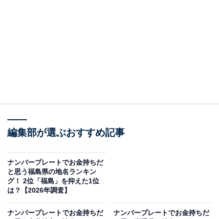
この記事の執筆者：
綾乃岬
All About・All About ニュースの編集者。神奈川県出身。青山学院大
学で英語を専攻し、英語系のサークルにも所属。オールアバウトに
新卒で入社した後、主にAll About・All About ニュースでの企画編集
...続きを読む
を行う。現在はライフスタイル・カルチャー・エンタメなどを中心
に企画編集を担当。とある男性アイドルのファン歴は10年以上。
調査概要
編集部が選ぶおすすめ記事
調査期間：2026年4月1〜3日
調査方法：インターネット調査
調査対象：全国10〜60代の男女250人
ナンバープレートでお金持ちだ
と思う福島県の地名ランキン
グ！ 2位「福島」を抑えた1位
※本調査は全国250人を対象に実施したもので、結
は？【2026年調査】
果は回答者の意見を集計したものであり、全体の意
ナンバープレートでお金持ちだ
ナンバープレートでお金持ちだ
見を断定的に示すものではありません