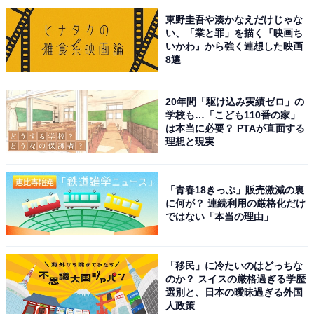
した。
東野圭吾や湊かなえだけじゃな
い、「業と罪」を描く『映画ち
回答者コメント
いかわ』から強く連想した映画
8選
「青森県の県庁所在地で、商業、行政機能が集積し
20年間「駆け込み実績ゼロ」の
ている大都市だから」（50代男性／東京都）
学校も…「こども110番の家」
は本当に必要？ PTAが直面する
理想と現実
「県庁所在地である青森市を中心に行政・経済機能
が集まり、高級車や法人車両も多い印象があり、比
「青春18きっぷ」販売激減の裏
に何が？ 連続利用の厳格化だけ
較的余裕のある地域イメージにつながるからです」
ではない「本当の理由」
（30代女性／愛知県）
「移民」に冷たいのはどっちな
のか？ スイスの厳格過ぎる学歴
「青森市は県庁所在地であり、商業施設や公共施設
選別と、日本の曖昧過ぎる外国
人政策
が多く、経済的に豊かな印象があります」（50代男