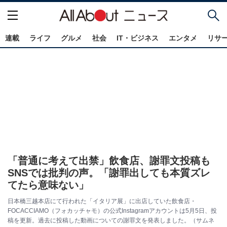
連載
ライフ
グルメ
社会
IT・ビジネス
エンタメ
リサ
「普通に考えて出禁」飲食店、謝罪文投稿も
SNSでは批判の声。「謝罪出しても本質ズレ
てたら意味ない」
日本橋三越本店にて行われた「イタリア展」に出店していた飲食店・
FOCACCIAMO（フォカッチャモ）の公式Instagramアカウントは5月5日、投
稿を更新。過去に投稿した動画についての謝罪文を発表しました。（サムネ