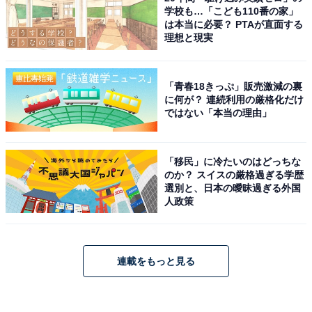
学校も…「こども110番の家」
は本当に必要？ PTAが直面する
理想と現実
「青春18きっぷ」販売激減の裏
に何が？ 連続利用の厳格化だけ
ではない「本当の理由」
「移民」に冷たいのはどっちな
のか？ スイスの厳格過ぎる学歴
選別と、日本の曖昧過ぎる外国
人政策
連載をもっと見る