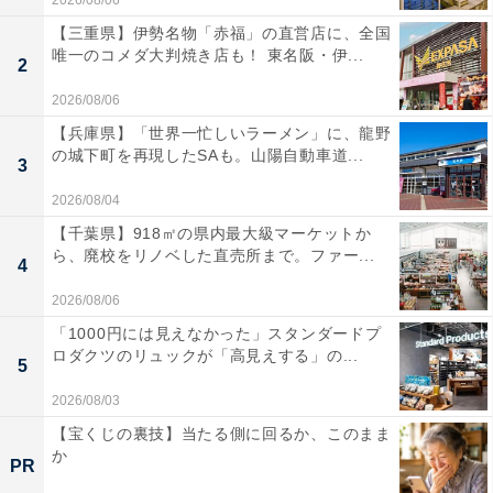
【三重県】伊勢名物「赤福」の直営店に、全国
唯一のコメダ大判焼き店も！ 東名阪・伊...
2
2026/08/06
【兵庫県】「世界一忙しいラーメン」に、龍野
の城下町を再現したSAも。山陽自動車道...
3
2026/08/04
【千葉県】918㎡の県内最大級マーケットか
ら、廃校をリノベした直売所まで。ファー...
4
2026/08/06
「1000円には見えなかった」スタンダードプ
ロダクツのリュックが「高見えする」の...
5
2026/08/03
【宝くじの裏技】当たる側に回るか、このまま
か
PR