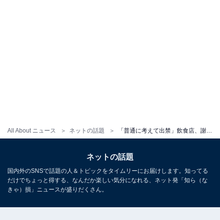
All About ニュース
ネットの話題
「普通に考えて出禁」飲食店、謝罪文投稿もSNSでは批判の声。「謝罪出しても本質ズレてたら意味ない」
ネットの話題
国内外のSNSで話題の人＆トピックをタイムリーにお届けします。知ってる
だけでちょっと得する、なんだか楽しい気分になれる、ネット発「知ら（な
きゃ）損」ニュースが盛りだくさん。