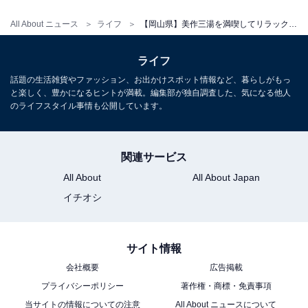
湯郷温泉（写真はイメージです）
All About ニュース
ライフ
【岡山県】美作三湯を満喫してリラックス。中国山地の美肌の湯3選【奥津・湯郷・湯原】
約1200年前の平安時代に慈覚大師・円仁法師が1羽の白
ライフ
鷺が足の傷を癒やしているのを見て発見したと伝わる湯
郷（ゆのごう）温泉は、「鷺の湯（さぎのゆ）」の別名
話題の生活雑貨やファッション、お出かけスポット情報など、暮らしがもっ
と楽しく、豊かになるヒントが満載。編集部が独自調査した、気になる他人
でも親しまれる歴史ある名湯です。
のライフスタイル事情も公開しています。
無色透明でさらさらとした湯は肌に心地よく馴染み、入
関連サービス
浴後はすべすべになると評判の「美人の湯」として、特
に女性から人気を集めています。冬でも雪が積もりにく
All About
All About Japan
く、一年を通じて訪れやすいのも魅力です。
イチオシ
温泉街には、無料の足湯「ふれあいの湯」のほか、「湯
サイト情報
郷温泉てつどう模型館＆レトロおもちゃ館」や「現代玩
会社概要
広告掲載
具博物館・オルゴール夢館」などユニークなスポットも
プライバシーポリシー
著作権・商標・免責事項
点在。
当サイトの情報についての注意
All About ニュースについて