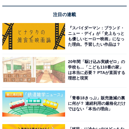
さらに、約3kmにわたる渓谷美が続く「奥津渓」は岡山
県屈指の紅葉の名所としても知られ、日帰り温泉施設
注目の連載
「奥津温泉 花美人の里」での気軽な入浴も人気です。
『スパイダーマン：ブランド・
ニュー・デイ』が「史上もっと
も優しいヒーロー映画」になっ
奥津温泉周辺にある旅館・ホテルを楽天トラベルで見る
た理由。予習したい作品は？
20年間「駆け込み実績ゼロ」の
学校も…「こども110番の家」
は本当に必要？ PTAが直面する
理想と現実
「青春18きっぷ」販売激減の裏
に何が？ 連続利用の厳格化だけ
ではない「本当の理由」
「移民」に冷たいのはどっちな