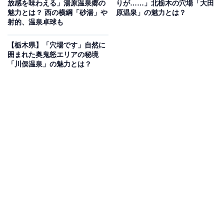
放感を味わえる」湯原温泉郷の
りが……」北栃木の穴場「大田
醐味（だいごみ）のひとつです。
魅力とは？ 西の横綱「砂湯」や
原温泉」の魅力とは？
射的、温泉卓球も
湯原温泉郷周辺にある旅館・ホテルを楽天トラベルで見る
【栃木県】「穴場です」自然に
囲まれた奥鬼怒エリアの秘境
「川俣温泉」の魅力とは？