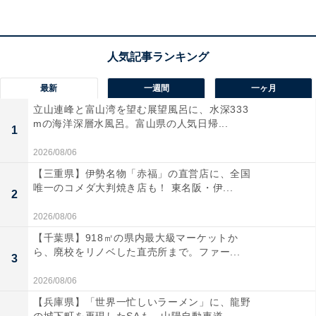
2：奥津温泉（岡山県苫田郡鏡野町）
最新
一週間
一ヶ月
立山連峰と富山湾を望む展望風呂に、水深333
mの海洋深層水風呂。富山県の人気日帰...
1
2026/08/06
【三重県】伊勢名物「赤福」の直営店に、全国
唯一のコメダ大判焼き店も！ 東名阪・伊...
2
2026/08/06
【千葉県】918㎡の県内最大級マーケットか
ら、廃校をリノベした直売所まで。ファー...
3
2026/08/06
奥津温泉（写真はイメージです）
【兵庫県】「世界一忙しいラーメン」に、龍野