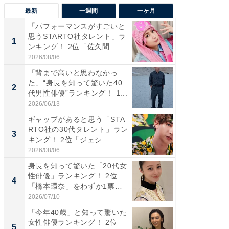
最新
一週間
一ヶ月
「パフォーマンスがすごいと
「癒し系
思うSTARTO社タレント」ラ
タレント
1
1
ンキング！ 2位「佐久間...
「井ノ原
2026/08/06
2026/08/0
「背まで高いと思わなかっ
癒し系だ
た」“身長を知って驚いた40
の若手
2
2
代男性俳優”ランキング！ 1...
グ！ 2
2026/06/13
2026/08/0
ギャップがあると思う「STA
ギャップ
RTO社の30代タレント」ラン
RTO社
3
3
キング！ 2位「ジェシ...
キング！
2026/08/06
2026/08/0
身長を知って驚いた「20代女
「世界で
性俳優」ランキング！ 2位
ARTO
4
4
「橋本環奈」をわずか1票
グ！ 2
差...
2026/07/10
2026/08/0
「今年40歳」と知って驚いた
身長を知
女性俳優ランキング！ 2位
性俳優」
5
5