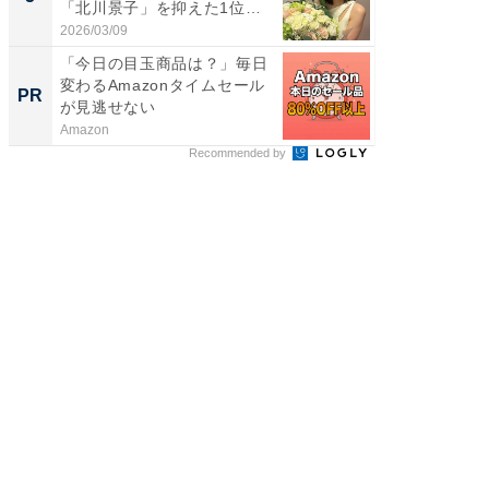
「北川景子」を抑えた1位
「鈴木
は...
倒...
2026/03/09
2026/08/0
「今日の目玉商品は？」毎日
GOETH
変わるAmazonタイムセール
を組み
PR
PR
が見逃せない
Amazon
FINCHI o
Recommended by