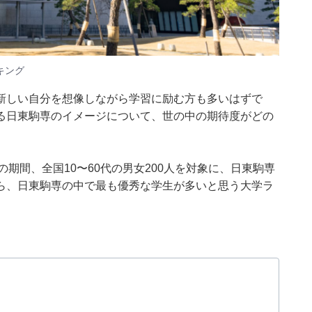
キング
新しい自分を想像しながら学習に励む方も多いはずで
る日東駒専のイメージについて、世の中の期待度がどの
月22日の期間、全国10〜60代の男女200人を対象に、日東駒専
ら、日東駒専の中で最も優秀な学生が多いと思う大学ラ