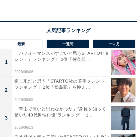
「文武両道なイメージがあるから」(30代女性／静
岡県)
最新
一週間
一ヶ月
「パフォーマンスがすごいと思うSTARTO社タ
レント」ランキング！ 2位「佐久間...
「スポーツ選手で出身の方が多いから、その人と同
1
じ大学だったと自慢できそうだから」(20代女性／
2026/08/06
福島県)
癒し系だと思う「STARTO社の若手タレント」
ランキング！ 2位「松島聡」を抑え...
2
2026/08/05
「背まで高いと思わなかった」“身長を知って
驚いた40代男性俳優”ランキング！ 1...
3
2026/06/13
高学歴だと知って驚いたSTARTOタレントラン