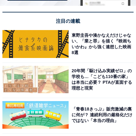
回答者コメント
「日東駒専は一定の学歴になるためある程度自慢に
注目の連載
なるが、学部の幅が広いことから日本大学」(30代
東野圭吾や湊かなえだけじゃな
男性／埼玉県)
い、「業と罪」を描く『映画ち
いかわ』から強く連想した映画
8選
「一番まともに勉強している学生が多いイメージが
20年間「駆け込み実績ゼロ」の
ある」(30代女性／大阪府)
学校も…「こども110番の家」
は本当に必要？ PTAが直面する
理想と現実
「日本大学はスポーツや文化活動でも有名で、幅広
い分野での実績があるため、進学した際に自慢しや
「青春18きっぷ」販売激減の裏
に何が？ 連続利用の厳格化だけ
すいと思います」(30代女性／北海道)
ではない「本当の理由」