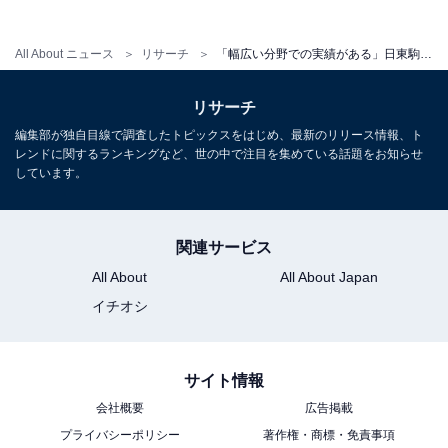
All About ニュース
リサーチ
「幅広い分野での実績がある」日東駒専の中で“進学したら最も自慢できそうだと思う大学”ランキング1位は？【2026年調査】
リサーチ
編集部が独自目線で調査したトピックスをはじめ、最新のリリース情報、ト
レンドに関するランキングなど、世の中で注目を集めている話題をお知らせ
しています。
関連サービス
こちらもおすすめ
日東駒専の中で最も優秀な学生が多いと思う大
All About
All About Japan
学ランキング！ 2位「東洋大学」を抑えた1位
イチオシ
は？【2026年調査】
サイト情報
会社概要
広告掲載
プライバシーポリシー
著作権・商標・免責事項