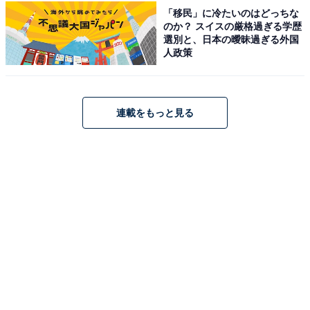
「移民」に冷たいのはどっちな
のか？ スイスの厳格過ぎる学歴
※回答者からのコメントは原文ママです
選別と、日本の曖昧過ぎる外国
※記事内容は執筆時点のものです。最新の内容をご確認
人政策
ください
あわせて読みたい
連載をもっと見る
日東駒専付属は「偏差値50でしょ、楽勝」。
中学受験を知らない親が見落とす“母集団”の
残酷な格差
次ページ
4位までのランキング結果を見る