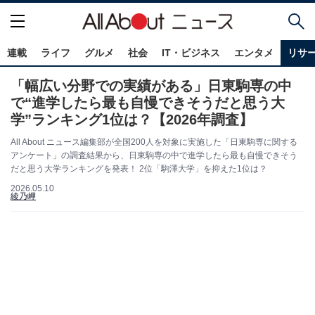
連載
ライフ
グルメ
社会
IT・ビジネス
エンタメ
リサ
「幅広い分野での実績がある」日東駒専の中
で“進学したら最も自慢できそうだと思う大
学”ランキング1位は？【2026年調査】
All About ニュース編集部が全国200人を対象に実施した「日東駒専に関する
アンケート」の調査結果から、日東駒専の中で進学したら最も自慢できそう
だと思う大学ランキングを発表！ 2位「駒澤大学」を抑えた1位は？
2026.05.10
綾乃岬