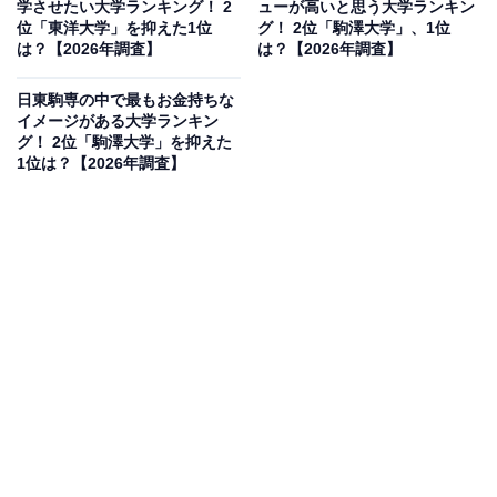
学させたい大学ランキング！ 2
ューが高いと思う大学ランキン
見を断定的に示すものではありません
位「東洋大学」を抑えた1位
グ！ 2位「駒澤大学」、1位
は？【2026年調査】
は？【2026年調査】
日東駒専の中で最もお金持ちな
イメージがある大学ランキン
2位：駒澤大学／52票
グ！ 2位「駒澤大学」を抑えた
1位は？【2026年調査】
2位にランクインしたのは、駒澤大学です。仏教学部を
筆頭に長い歴史を持ち、「駅伝」などのスポーツ分野で
も全国的な知名度を誇ります。世田谷区に位置するキャ
ンパスの立地の良さや、落ち着いた中にも活気のある校
風が、進学した際の満足度や周囲へのインパクトに繋が
っているようです。
回答者コメント
「箱根駅伝で知名度が高いから」(50代男性／長野
県)