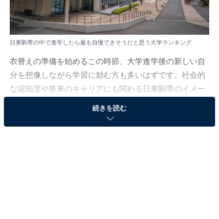
日東駒専の中で進学したら最も自慢できそうだと思う大学ランキング
衣替えの準備を始めるこの時節、大学進学後の新しい自
分を想像しながら学習に励む方も多いはずです。社会的
な認知度や将来のキャリアにも関わる日東駒専のイメー
ジについて、世の中の期待度がどのように変化している
続きを読む
のかを紐解きます。
All About ニュース編集部では、2026年4月22日の期間、
全国10〜60代の男女200人を対象に、日東駒専に関する
アンケートを実施しました。その中から、日東駒専の中
で進学したら最も自慢できそうだと思う大学ランキング
の結果をご紹介します。