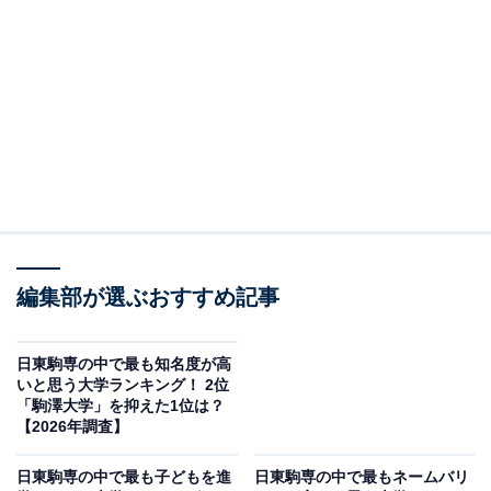
＞4位までの全ランキング結果を見る
この記事の執筆者：
綾乃岬
All About・All About ニュースの編集者。神奈川県出身。青山学院大
学で英語を専攻し、英語系のサークルにも所属。オールアバウトに
新卒で入社した後、主にAll About・All About ニュースでの企画編集
...続きを読む
を行う。現在はライフスタイル・カルチャー・エンタメなどを中心
に企画編集を担当。とある男性アイドルのファン歴は10年以上。
調査概要
編集部が選ぶおすすめ記事
調査期間：2026年4月22日
調査方法：インターネット調査
日東駒専の中で最も知名度が高
いと思う大学ランキング！ 2位
調査対象：全国10〜60代の男女200人
「駒澤大学」を抑えた1位は？
【2026年調査】
※本調査は全国200人を対象に実施したもので、結
日東駒専の中で最も子どもを進
日東駒専の中で最もネームバリ
果は回答者の意見を集計したものであり、全体の意