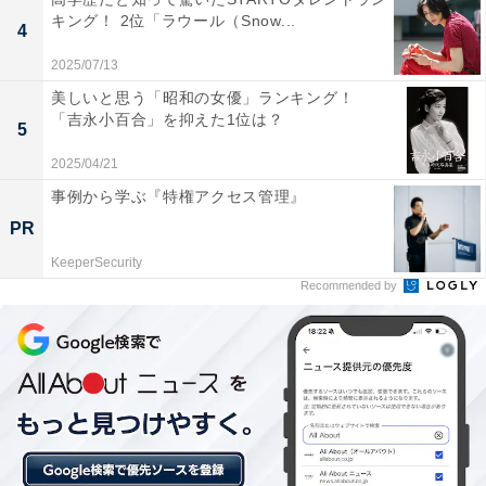
キング！ 2位「ラウール（Snow...
4
2025/07/13
美しいと思う「昭和の女優」ランキング！
「吉永小百合」を抑えた1位は？
5
2025/04/21
事例から学ぶ『特権アクセス管理』
PR
1位：日本大学／87票
KeeperSecurity
Recommended by
堂々の1位は、日本大学でした。日本最大級の規模を誇
る総合大学であり、圧倒的な学生数と卒業生ネットワー
クは他を寄せ付けません。医学部から芸術学部まで多岐
にわたる学部を有し、「日大出身」というだけで全国ど
こでも話が通じるブランド力の強さが、自慢しやすさの
決め手となっているようです。