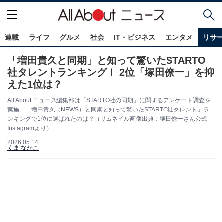
連載
ライフ
グルメ
社会
IT・ビジネス
エンタメ
リサ
「増田貴久と同期」と知って驚いたSTARTO
社タレントランキング！ 2位「塚田僚一」を抑
えた1位は？
All About ニュース編集部は「STARTO社の同期」に関するアンケート調査を
実施。「増田貴久（NEWS）と同期と知って驚いたSTARTO社タレント」ラ
ンキングで1位に選ばれたのは？（サムネイル画像出典：塚田僚一さん公式
Instagramより）
2026.05.14
くま なかこ