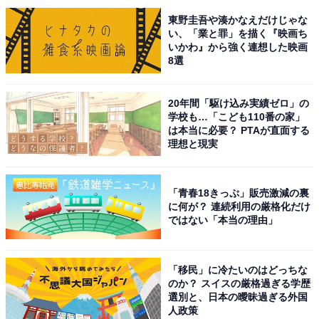
さんです。増田さんと同日に事務所のオーディションを
東野圭吾や湊かなえだけじゃな
受けており、「Kis-My-Ft2」の前身グループである
い、「業と罪」を描く『映画ち
いかわ』から強く連想した映画
「Kis-My-Ft」で、共に活動していたこともありました。
8選
高校も一緒の同級生で、一緒に過ごす時間も多かったよ
うです。
20年間「駆け込み実績ゼロ」の
学校も…「こども110番の家」
は本当に必要？ PTAが直面する
藤ヶ谷さんは現在、グループ活動のほかに俳優や香水ブ
理想と現実
ランド「Aimetoi（エメトワ）」をプロデュースするなど
多方面で活躍。6月25日には、同ブランドから新フレグ
ランス「11」コレクションが発売されます。
「青春18きっぷ」販売激減の裏
に何が？ 連続利用の厳格化だけ
ではない「本当の理由」
回答コメントでは「藤ヶ谷くんはもっと若手なイメージ
があります」(30代女性／京都府)、「絡みをあんまり見
「移民」に冷たいのはどっちな
ないので、先輩後輩関係なのかと思っていた」(30代女性
のか？ スイスの厳格過ぎる学歴
／千葉県)、「番組とかに一緒に出演しているところを見
選別と、日本の曖昧過ぎる外国
人政策
たことがないため」(20代女性／埼玉県)などの声が集ま