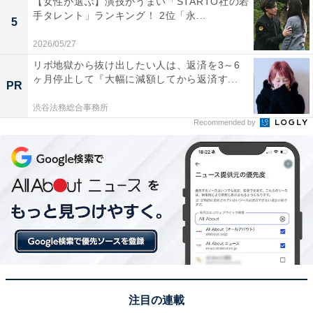
【女性が選ぶ】演技がうまい「STARTO社の若
手タレント」ランキング！ 2位「永...
5
2026/05/27
リボ地獄から抜け出したい人は、返済を3～6
ヶ月停止して『大幅に減額してから返済す...
PR
渋谷法務総合事務所
Recommended by
View this post on Instagram
注目の連載
1位にランクインしたのは、「Kis-My-Ft2」の藤ヶ谷太輔