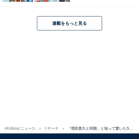
りました。
連載をもっと見る
藤ヶ谷太輔さんに関する商品をAmazonで見る
※回答コメントは原文ママです
この記事の執筆者：
くま なかこ
編プロ出身のフリーランスエディター。編集・執筆・校閲・SNS運
用担当として月間120本以上のコンテンツ制作に携わっています。
得意なジャンルはライフスタイル・金融・育児・エンタメ関連。
...続きを読む
All About ニュース
リサーチ
「増田貴久と同期」と知って驚いたSTARTO社タレントランキング！ 2位「塚田僚一」を抑えた1位は？