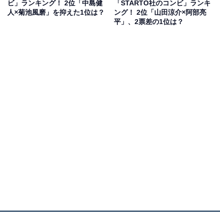
『A.B.C-Z 2018 Love Battle Tour』では、塚田さんが増田
ビ」ランキング！ 2位「中島健
「STARTO社のコンビ」ランキ
人×菊池風磨」を抑えた1位は？
ング！ 2位「山田涼介×阿部亮
さんに依頼をし、ライブツアーの衣装をデザインしても
平」、2票差の1位は？
らったことも明かしています。
回答者からは「デビューの時期が全然違うため」(40代女
性／千葉県)、「塚田僚一さんが年下に見える。NEWSの
方が売れているイメージ」(30代女性／京都府)、「塚田
くんがもっと若いと思ってたから」(20代女性／岡山県)
といったコメントが寄せられています。
塚田僚一さんに関する商品をAmazonで見る