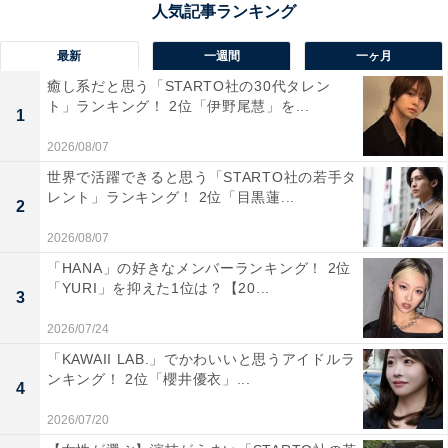
最新
一週間
一ヶ月
癒し系だと思う「STARTO社の30代タレン
ト」ランキング！ 2位「伊野尾慧」を...
1
2026/08/07
世界で活躍できると思う「STARTO社の若手タ
レント」ランキング！ 2位「目黒蓮...
2
2026/08/07
「HANA」の好きなメンバーランキング！ 2位
「YURI」を抑えた1位は？【20...
3
1位：藤ヶ谷太輔（Kis-My-Ft2）／151票
2026/07/24
「KAWAII LAB.」でかわいいと思うアイドルラ
ンキング！ 2位「櫻井優衣」...
4
2026/07/20