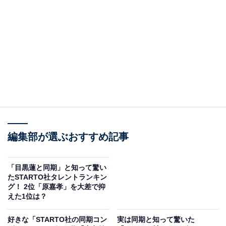
View this post on Instagram
編集部が選ぶおすすめ記事
2位にランクインしたのは、「A.B.C-Z」の塚田僚一さん
「目黒蓮と同期」と知って驚い
です。増田さんとは1998年に事務所に入所した同期コン
たSTARTO社タレントランキン
ビですが、実際に交流するようになったのは入所から20
グ！ 2位「原嘉孝」を大差で抑
えた1位は？
年以上たってからだそう。
好きな「STARTO社の同期コン
実は同期と知って驚いた