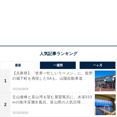
最新
一週間
一ヶ月
【兵庫県】「世界一忙しいラーメン」に、龍野
の城下町を再現したSAも。山陽自動車道...
1
2026/08/04
立山連峰と富山湾を望む展望風呂に、水深333
mの海洋深層水風呂。富山県の人気日帰...
2
2026/08/06