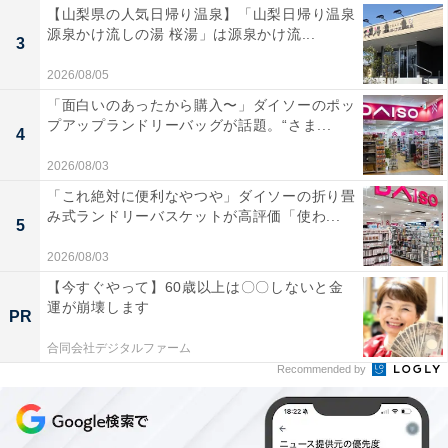
【山梨県の人気日帰り温泉】「山梨日帰り温泉
源泉かけ流しの湯 桜湯」は源泉かけ流...
3
2026/08/05
「面白いのあったから購入〜」ダイソーのポッ
プアップランドリーバッグが話題。“さま...
4
2026/08/03
「これ絶対に便利なやつや」ダイソーの折り畳
み式ランドリーバスケットが高評価「使わ...
5
2026/08/03
【今すぐやって】60歳以上は〇〇しないと金
運が崩壊します
PR
合同会社デジタルファーム
Recommended by