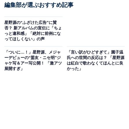
編集部が選ぶおすすめ記事
星野源の“ふざけた広告”に賛
否？ 新アルバムの宣伝に「ちょ
っと違和感」「絶対に前例にな
ってほしくない」の声
「ついに…！」星野源、メジャ
「言い訳がひどすぎて」園子温
ーデビューの“盟友・ニセ明”ジ
氏への世間の反応は？ 「星野源
ャケ写＆アー写公開！ 「激アツ
は紅白で歌わなくてほんとに良
展開すぎ」
かった」