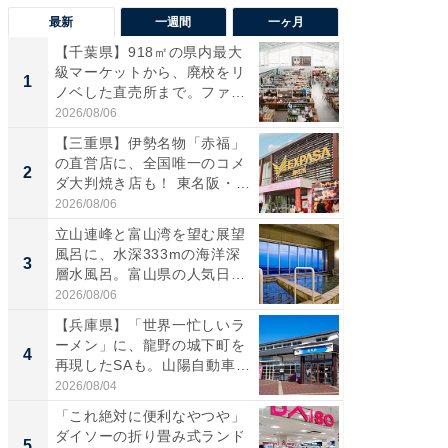
最新
一週間
一ヶ月
【千葉県】918㎡の県内最大
【兵庫
級マーケットから、廃校をリ
ーメン
1
1
ノベした直売所まで。ファ
再現した
ー...
道...
2026/08/06
2026/08/0
【三重県】伊勢名物「赤福」
【三重
の直営店に、全国唯一のコメ
「鈴鹿天
2
2
ダ大判焼き店も！ 東名阪・
は100
伊...
2026/08/06
2026/08/0
立山連峰と富山湾を望む展望
ステラ
風呂に、水深333mの海洋深
詰め放題
3
3
層水風呂。富山県の人気日
00円で「
帰...
2026/08/06
2026/08/0
【兵庫県】「世界一忙しいラ
「ミニオ
ーメン」に、龍野の城下町を
ッグ！ 
4
4
再現したSAも。山陽自動車
ど、夏限
道...
2026/08/04
2026/08/0
「これ絶対に便利なやつや」
【埼玉
ダイソーの折り畳み式ランド
「行田天
5
5