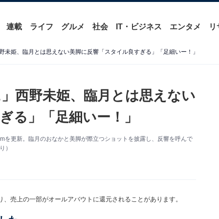
連載
ライフ
グルメ
社会
IT・ビジネス
エンタメ
リ
野未姫、臨月とは思えない美脚に反響「スタイル良すぎる」「足細いー！」
」西野未姫、臨月とは思えない
ぎる」「足細いー！」
agramを更新。臨月のおなかと美脚が際立つショットを披露し、反響を呼んで
より）
り、売上の一部がオールアバウトに還元されることがあります。