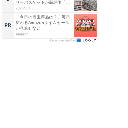
リーバスケットが高評価「使
は和の
わ...
が...
2026/08/03
2026/08/0
「今日の目玉商品は？」毎日
【西野
変わるAmazonタイムセール
刊『北
PR
PR
が見逃せない
くか』
Amazon
FINCHI o
Recommended by