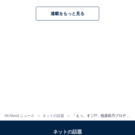
連載をもっと見る
All About ニュース
ネットの話題
「えっ、すご!?」指原莉乃プロデュースアイドル、手作りパンに反響！ 「ガチ天才で感動」「商品化待ってます」
ネットの話題