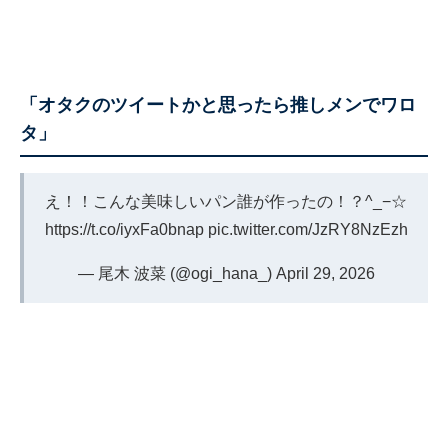
「オタクのツイートかと思ったら推しメンでワロ
タ」
え！！こんな美味しいパン誰が作ったの！？^_−☆
https://t.co/iyxFa0bnap
pic.twitter.com/JzRY8NzEzh
— 尾木 波菜 (@ogi_hana_)
April 29, 2026