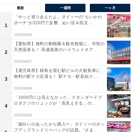
最新
一週間
一ヶ月
「やっと巡り会えたよ」ダイソーの“ちいかわ
ポーチ”が220円で反響。ぬい活＆防災...
1
2026/08/06
【愛知県】無料の動物園＆観光牧場に、市初の
天然温泉も！ 高速道路のハイウェイオア...
2
2026/08/07
【鹿児島県】桜島を望む駅ビルの大観覧車に、
無料の駅ナカ足湯も！ 駅ナカ・駅直結ス...
3
2026/08/08
「1000円には見えなかった」スタンダードプ
ロダクツのリュックが「高見えする」の...
4
2026/08/03
「面白いのあったから購入〜」ダイソーのポッ
プアップランドリーバッグが話題。“さま...