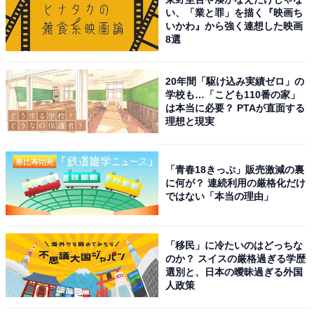
い、「業と罪」を描く『映画ち
いかわ』から強く連想した映画
8選
20年間「駆け込み実績ゼロ」の
学校も…「こども110番の家」
は本当に必要？ PTAが直面する
理想と現実
「青春18きっぷ」販売激減の裏
に何が？ 連続利用の厳格化だけ
ではない「本当の理由」
「移民」に冷たいのはどっちな
のか？ スイスの厳格過ぎる学歴
選別と、日本の曖昧過ぎる外国
人政策