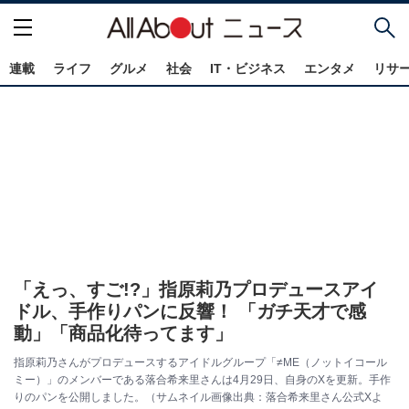
連載
ライフ
グルメ
社会
IT・ビジネス
エンタメ
リサ
「えっ、すご!?」指原莉乃プロデュースアイ
ドル、手作りパンに反響！ 「ガチ天才で感
動」「商品化待ってます」
指原莉乃さんがプロデュースするアイドルグループ「≠ME（ノットイコール
ミー）」のメンバーである落合希来里さんは4月29日、自身のXを更新。手作
りのパンを公開しました。（サムネイル画像出典：落合希来里さん公式Xよ