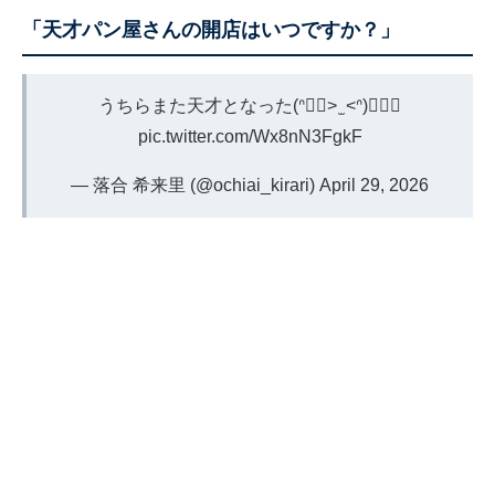
「天才パン屋さんの開店はいつですか？」
うちらまた天才となった(ᐢ👍🏻> ̫ <ᐢ)👍🏻🍞
pic.twitter.com/Wx8nN3FgkF
— 落合 希来里 (@ochiai_kirari)
April 29, 2026