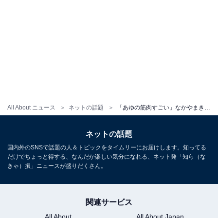
All About ニュース
ネットの話題
「あゆの筋肉すごい」なかやまきんに君、浜崎あゆみとのツーショット公開！ 「きんに君くらいムキムキ」
ネットの話題
国内外のSNSで話題の人＆トピックをタイムリーにお届けします。知ってる
だけでちょっと得する、なんだか楽しい気分になれる、ネット発「知ら（な
きゃ）損」ニュースが盛りだくさん。
関連サービス
All About
All About Japan