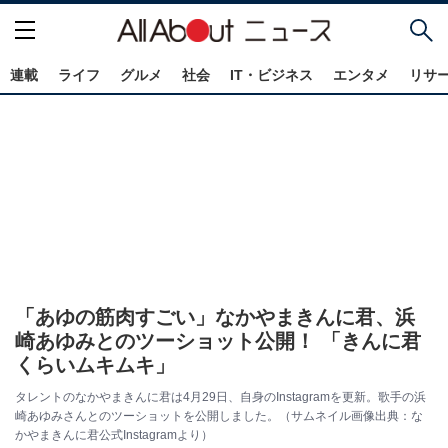
連載
ライフ
グルメ
社会
IT・ビジネス
エンタメ
リサ
「あゆの筋肉すごい」なかやまきんに君、浜
崎あゆみとのツーショット公開！ 「きんに君
くらいムキムキ」
タレントのなかやまきんに君は4月29日、自身のInstagramを更新。歌手の浜
崎あゆみさんとのツーショットを公開しました。（サムネイル画像出典：な
かやまきんに君公式Instagramより）