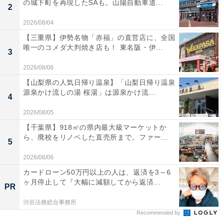
の城下町を再現したSAも。山陽自動車道...
2
2026/08/04
【三重県】伊勢名物「赤福」の直営店に、全国
唯一のコメダ大判焼き店も！ 東名阪・伊...
3
2026/08/06
【山梨県の人気日帰り温泉】「山梨日帰り温泉
源泉かけ流しの湯 桜湯」は源泉かけ流...
4
2026/08/05
【千葉県】918㎡の県内最大級マーケットか
ら、廃校をリノベした直売所まで。ファー...
5
2026/08/06
カードローン50万円以上の人は、返済を3～6
ヶ月停止して『大幅に減額してから返済...
PR
渋谷法務総合事務所
Recommended by