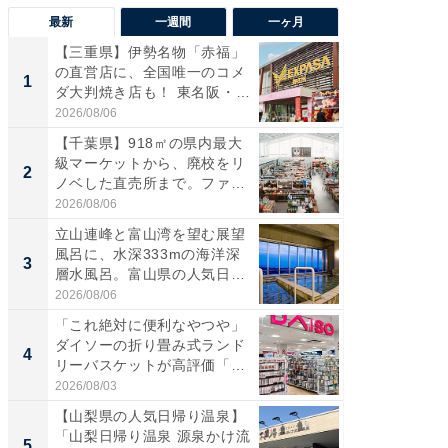
最新
一週間
一ヶ月
【三重県】伊勢名物「赤福」
【兵庫
の直営店に、全国唯一のコメ
ーメン
1
1
ダ大判焼き店も！ 東名阪・
再現した
伊...
道...
2026/08/06
2026/08/0
【千葉県】918㎡の県内最大
【三重
級マーケットから、廃校をリ
「鈴鹿天
2
2
ノベした直売所まで。ファ
は100
ー...
2026/08/06
2026/08/0
立山連峰と富山湾を望む展望
ステラ
風呂に、水深333mの海洋深
詰め放題
3
3
層水風呂。富山県の人気日
00円で「
帰...
2026/08/06
2026/08/0
「これ絶対に便利なやつや」
「ミニオ
ダイソーの折り畳み式ランド
ッグ！ 
4
4
リーバスケットが高評価「使
ど、夏限
わ...
2026/08/03
2026/08/0
【山梨県の人気日帰り温泉】
【埼玉
「山梨日帰り温泉 源泉かけ流
「行田天
5
5