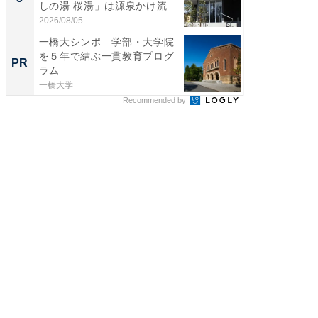
しの湯 桜湯」は源泉かけ流...
は和の
が...
2026/08/05
2026/08/0
一橋大シンポ 学部・大学院
一橋・
を５年で結ぶ一貫教育プログ
らが語
PR
PR
ラム
貫教育
一橋大学
一橋大学
Recommended by