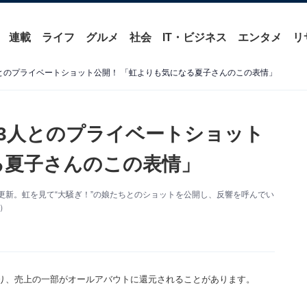
連載
ライフ
グルメ
社会
IT・ビジネス
エンタメ
リ
とのプライベートショット公開！ 「虹よりも気になる夏子さんのこの表情」
3人とのプライベートショット
る夏子さんのこの表情」
amを更新。虹を見て“大騒ぎ！”の娘たちとのショットを公開し、反響を呼んでい
り）
り、売上の一部がオールアバウトに還元されることがあります。