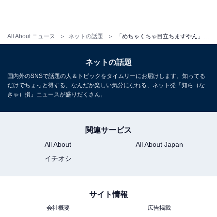
All About ニュース
ネットの話題
「めちゃくちゃ目立ちますやん」後藤真希、ドでかポップコーンを食べる姿に反響「1人で食べれるの？」
ネットの話題
国内外のSNSで話題の人＆トピックをタイムリーにお届けします。知ってる
だけでちょっと得する、なんだか楽しい気分になれる、ネット発「知ら（な
きゃ）損」ニュースが盛りだくさん。
関連サービス
All About
All About Japan
イチオシ
サイト情報
会社概要
広告掲載