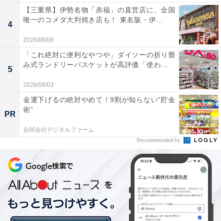
【三重県】伊勢名物「赤福」の直営店に、全国
唯一のコメダ大判焼き店も！ 東名阪・伊...
4
2026/08/06
「これ絶対に便利なやつや」ダイソーの折り畳
み式ランドリーバスケットが高評価「使わ...
5
2026/08/03
金運下げるの絶対やめて！9割が知らない“貯金
術”
PR
合同会社デジタルファーム
Recommended by