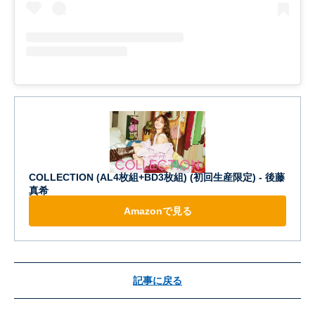
COLLECTION (AL4枚組+BD3枚組) (初回生産限定) - 後藤
真希
Amazonで見る
記事に戻る