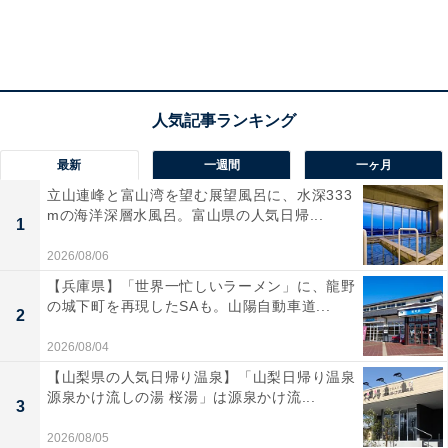
最新
一週間
一ヶ月
立山連峰と富山湾を望む展望風呂に、水深333
mの海洋深層水風呂。富山県の人気日帰...
1
2026/08/06
【兵庫県】「世界一忙しいラーメン」に、龍野
の城下町を再現したSAも。山陽自動車道...
2
2026/08/04
【山梨県の人気日帰り温泉】「山梨日帰り温泉
源泉かけ流しの湯 桜湯」は源泉かけ流...
3
2026/08/05