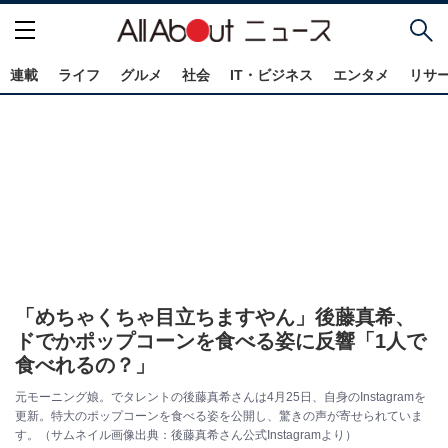
連載
ライフ
グルメ
社会
IT・ビジネス
エンタメ
リサ
「めちゃくちゃ目立ちますやん」後藤真希、
ドでかポップコーンを食べる姿に反響「1人で
食べれるの？」
元モーニング娘。でタレントの後藤真希さんは4月25日、自身のInstagramを
更新。特大のポップコーンを食べる姿を公開し、驚きの声が寄せられていま
す。（サムネイル画像出典：後藤真希さん公式Instagramより）