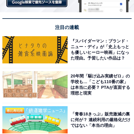
注目の連載
『スパイダーマン：ブランド・
ニュー・デイ』が「史上もっと
も優しいヒーロー映画」になっ
た理由。予習したい作品は？
20年間「駆け込み実績ゼロ」の
学校も…「こども110番の家」
は本当に必要？ PTAが直面する
理想と現実
「青春18きっぷ」販売激減の裏
に何が？ 連続利用の厳格化だけ
ではない「本当の理由」