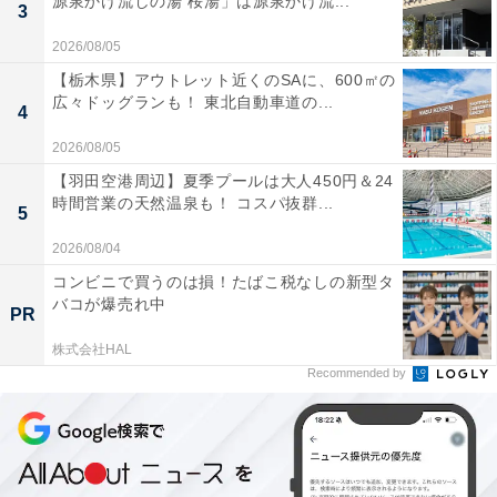
源泉かけ流しの湯 桜湯」は源泉かけ流...
3
2026/08/05
【栃木県】アウトレット近くのSAに、600㎡の
広々ドッグランも！ 東北自動車道の...
4
2026/08/05
【羽田空港周辺】夏季プールは大人450円＆24
時間営業の天然温泉も！ コスパ抜群...
5
2026/08/04
コンビニで買うのは損！たばこ税なしの新型タ
バコが爆売れ中
PR
株式会社HAL
Recommended by