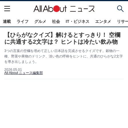
連載
ライフ
グルメ
社会
IT・ビジネス
エンタメ
リサ
【ひらがなクイズ】解けるとすっきり！ 空欄
に共通する2文字は？ ヒントは冷たい飲み物
3つの言葉の空欄を埋めて正しい日本語を完成させるクイズです。穀物の一
種、野菜や果物のドリンク、淡い色の呼称をヒントに、共通のひらがな2文字
を導き出しましょう。
2026.05.01
All About ニュース編集部