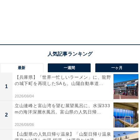
最新
一週間
一ヶ月
【兵庫県】「世界一忙しいラーメン」に、龍野
の城下町を再現したSAも。山陽自動車道...
1
2026/08/04
立山連峰と富山湾を望む展望風呂に、水深333
mの海洋深層水風呂。富山県の人気日帰...
2
2026/08/06
【山梨県の人気日帰り温泉】「山梨日帰り温泉