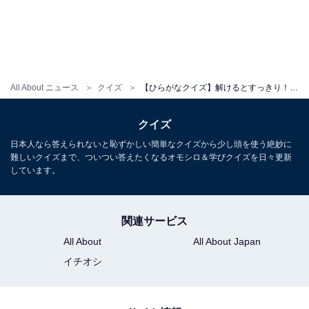
All About ニュース
クイズ
【ひらがなクイズ】解けるとすっきり！ 空欄に共通する2文字は？ ヒントは冷たい飲み物
クイズ
日本人なら答えられないと恥ずかしい簡単なクイズから少し頭を使う絶妙に
難しいクイズまで、ついつい答えたくなるオモシロ＆学びクイズを日々更新
しています。
関連サービス
All About
All About Japan
イチオシ