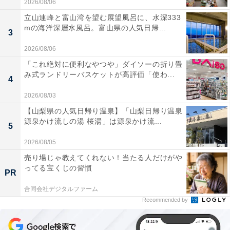
2026/08/06
立山連峰と富山湾を望む展望風呂に、水深333
mの海洋深層水風呂。富山県の人気日帰...
3
2026/08/06
「これ絶対に便利なやつや」ダイソーの折り畳
み式ランドリーバスケットが高評価「使わ...
4
2026/08/03
【山梨県の人気日帰り温泉】「山梨日帰り温泉
源泉かけ流しの湯 桜湯」は源泉かけ流...
5
2026/08/05
売り場じゃ教えてくれない！当たる人だけがや
ってる宝くじの習慣
PR
合同会社デジタルファーム
Recommended by