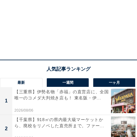
最新
一週間
一ヶ月
【三重県】伊勢名物「赤福」の直営店に、全国
唯一のコメダ大判焼き店も！ 東名阪・伊...
1
2026/08/06
【千葉県】918㎡の県内最大級マーケットか
ら、廃校をリノベした直売所まで。ファー...
2