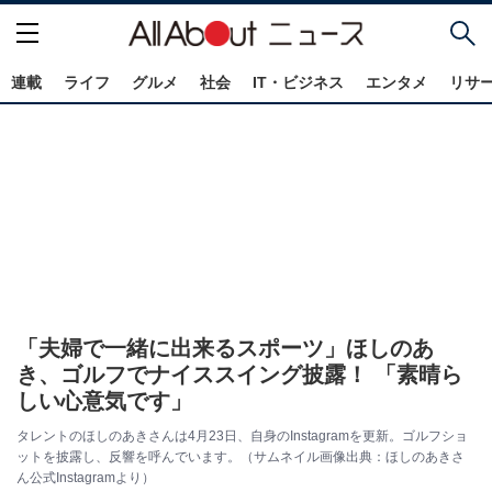
連載
ライフ
グルメ
社会
IT・ビジネス
エンタメ
リサ
「夫婦で一緒に出来るスポーツ」ほしのあ
き、ゴルフでナイススイング披露！ 「素晴ら
しい心意気です」
タレントのほしのあきさんは4月23日、自身のInstagramを更新。ゴルフショ
ットを披露し、反響を呼んでいます。（サムネイル画像出典：ほしのあきさ
ん公式Instagramより）