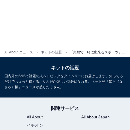
All About ニュース
ネットの話題
「夫婦で一緒に出来るスポーツ」ほしのあき、ゴルフでナイススイング披露！ 「素晴らしい心意気です」
ネットの話題
国内外のSNSで話題の人＆トピックをタイムリーにお届けします。知ってる
だけでちょっと得する、なんだか楽しい気分になれる、ネット発「知ら（な
きゃ）損」ニュースが盛りだくさん。
関連サービス
All About
All About Japan
イチオシ