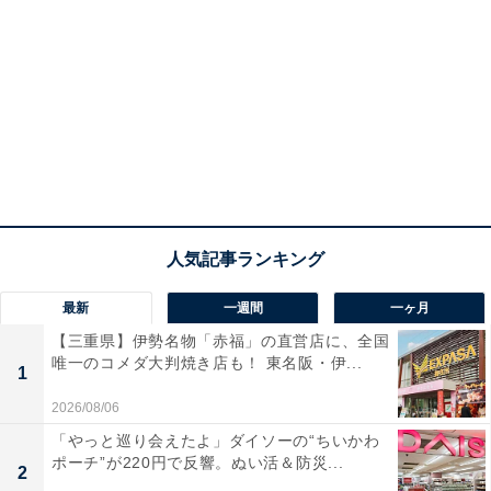
最新
一週間
一ヶ月
【三重県】伊勢名物「赤福」の直営店に、全国
唯一のコメダ大判焼き店も！ 東名阪・伊...
1
2026/08/06
「やっと巡り会えたよ」ダイソーの“ちいかわ
ポーチ”が220円で反響。ぬい活＆防災...
2