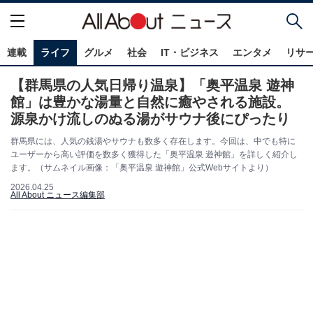
連載
ライフ
グルメ
社会
IT・ビジネス
エンタメ
リサ
【群馬県の人気日帰り温泉】「奥平温泉 遊神
館」は豊かな湯量と自然に癒やされる施設。
源泉かけ流しのぬる湯がサウナ後にぴったり
群馬県には、人気の銭湯やサウナも数多く存在します。今回は、中でも特に
ユーザーから高い評価を数多く獲得した「奥平温泉 遊神館」を詳しく紹介し
ます。（サムネイル画像：「奥平温泉 遊神館」公式Webサイトより）
2026.04.25
All About ニュース編集部