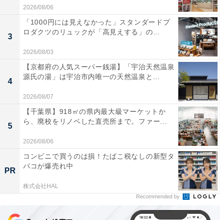
2026/08/06
「1000円には見えなかった」スタンダードプ
ロダクツのリュックが「高見えする」の...
3
2026/08/03
【京都府の人気スーパー銭湯】「宇治天然温泉
源氏の湯」は宇治市内唯一の天然温泉と...
4
2026/08/07
【千葉県】918㎡の県内最大級マーケットか
ら、廃校をリノベした直売所まで。ファー...
5
2026/08/06
コンビニで買うのは損！たばこ税なしの新型タ
バコが爆売れ中
PR
株式会社HAL
Recommended by