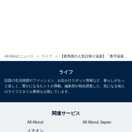
All About ニュース
ライフ
【群馬県の人気日帰り温泉】「奥平温泉 遊神館」は豊かな湯量と自然に癒やされる施設。源泉かけ流しのぬる湯がサウナ後にぴったり
ライフ
話題の生活雑貨やファッション、お出かけスポット情報など、暮らしがもっ
と楽しく、豊かになるヒントが満載。編集部が独自調査した、気になる他人
のライフスタイル事情も公開しています。
関連サービス
All About
All About Japan
イチオシ