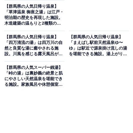
【群馬県の人気日帰り温泉】
「草津温泉 御座之湯」は江戸・
明治期の歴史を再現した施設。
木造建築の温もりと2種類の源
泉を堪能
【群馬県の人気日帰り温泉】
【群馬県の人気日帰り温泉】
「四万清流の湯」は四万川の自
「まえばし駅前天然温泉ゆ〜
然と良質な湯に癒やされる施
ゆ」は駅近で源泉掛け流しの湯
設。川風を感じる露天風呂が魅
を堪能できる施設。湯上がりほ
力
かほかの「熱の湯」で疲れを癒
せる
【群馬県の人気スーパー銭湯】
「峠の湯」は裏妙義の絶景と肌
にやさしい天然温泉を堪能でき
る施設。家族風呂や休憩個室も
完備