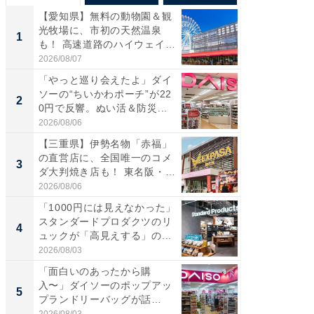
【愛知県】無料の動物園＆観
【兵庫
光牧場に、市初の天然温泉
ーメン
1
1
も！ 高速道路のハイウェイオ
再現した
ア...
道...
2026/08/07
2026/08/0
「やっと巡り会えたよ」ダイ
【三重
ソーの“ちいかわポーチ”が22
の直営
2
2
0円で反響。ぬい活＆防災...
ダ大判焼
伊...
2026/08/06
2026/08/0
【三重県】伊勢名物「赤福」
【千葉県
の直営店に、全国唯一のコメ
級マー
3
3
ダ大判焼き店も！ 東名阪・
ノベし
伊...
ー...
2026/08/06
2026/08/0
「1000円には見えなかった」
ステラ
スタンダードプロダクツのリ
詰め放題
4
4
ュックが「高見えする」の...
00円で「
2026/08/03
2026/08/0
「面白いのあったから購
立山連
入〜」ダイソーのポップアッ
風呂に、
5
5
プランドリーバッグが話
層水風
題。“さま...
帰...