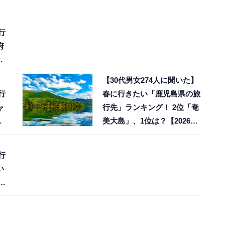
】
行
府
調
】
【30代男女274人に聞いた】
行
春に行きたい「鹿児島県の旅
ャ
行先」ランキング！ 2位「奄
位
美大島」、1位は？【2026年
調査】
】
行
い
た