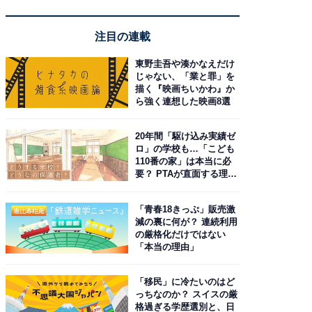
注目の連載
東野圭吾や湊かなえだけ
じゃない、「業と罪」を
描く『映画ちいかわ』か
ら強く連想した映画8選
20年間「駆け込み実績ゼ
ロ」の学校も…「こども
110番の家」は本当に必
要？ PTAが直面する理想
と現実
「青春18きっぷ」販売激
減の裏に何が？ 連続利用
の厳格化だけではない
「本当の理由」
「移民」に冷たいのはど
っちなのか？ スイスの厳
格過ぎる学歴選別と、日