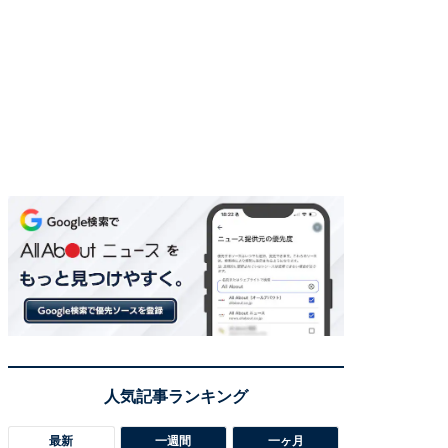
最新
一週間
一ヶ月