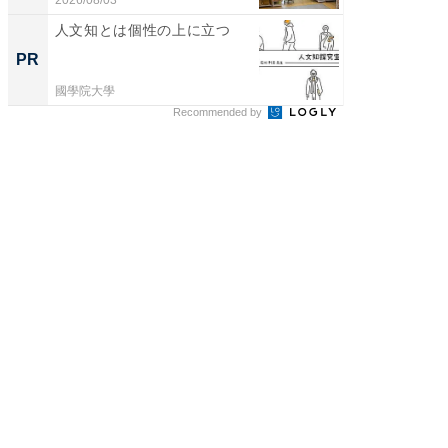
2026/08/03
2026/08/0
人文知とは個性の上に立つ
全国の
付きの
PR
PR
國學院大學
COCO VIL
Recommended by