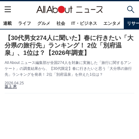
連載
ライフ
グルメ
社会
IT・ビジネス
エンタメ
リサ
【30代男女274人に聞いた】春に行きたい「大
分県の旅行先」ランキング！ 2位「別府温
泉」、1位は？【2026年調査】
All About ニュース編集部が全国274人を対象に実施した「旅行に関するアン
ケート」の調査結果から、【30代限定】春に行きたいと思う「大分県の旅行
先」ランキングを発表！ 2位「別府温泉」を抑えた1位は？
2026.04.25
坂上 恵