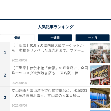
最新
一週間
一ヶ月
【千葉県】918㎡の県内最大級マーケットか
ら、廃校をリノベした直売所まで。ファー...
1
2026/08/06
【三重県】伊勢名物「赤福」の直営店に、全国
唯一のコメダ大判焼き店も！ 東名阪・伊...
2
2026/08/06
立山連峰と富山湾を望む展望風呂に、水深333
mの海洋深層水風呂。富山県の人気日帰...
3
2026/08/06