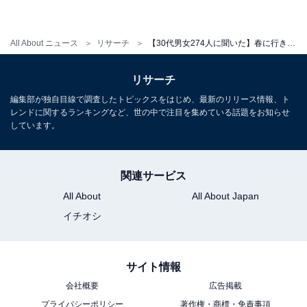
All About ニュース
リサーチ
【30代男女274人に聞いた】春に行きたい「大分県の旅行先」ランキング！ 2位「別府温泉」、1位は？【2026年調査】
リサーチ
編集部が独自目線で調査したトピックスをはじめ、最新のリリース情報、ト
レンドに関するランキングなど、世の中で注目を集めている話題をお知らせ
しています。
関連サービス
All About
All About Japan
イチオシ
サイト情報
会社概要
広告掲載
プライバシーポリシー
著作権・商標・免責事項