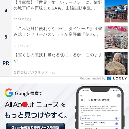
【兵庫県】「世界一忙しいラーメン」に、龍野
の城下町を再現したSAも。山陽自動車道...
4
2026/08/04
「これ絶対に便利なやつや」ダイソーの折り畳
み式ランドリーバスケットが高評価「使わ...
5
2026/08/03
【宝くじの裏技】当たる側に回るか、このまま
か
PR
合同会社デジタルファーム
Recommended by