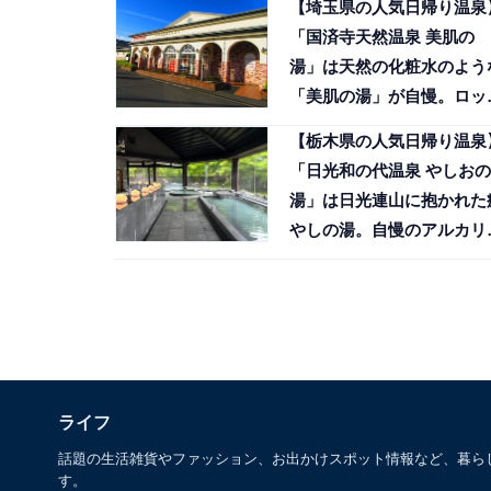
【埼玉県の人気日帰り温泉
「国済寺天然温泉 美肌の
湯」は天然の化粧水のよう
「美肌の湯」が自慢。ロッ
ーサウナでリラックス
【栃木県の人気日帰り温泉
「日光和の代温泉 やしおの
湯」は日光連山に抱かれた
やしの湯。自慢のアルカリ
温泉は肌がつるつるになる
評判
ライフ
話題の生活雑貨やファッション、お出かけスポット情報など、暮ら
す。