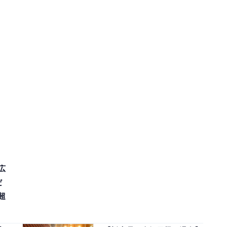
広
だ
超