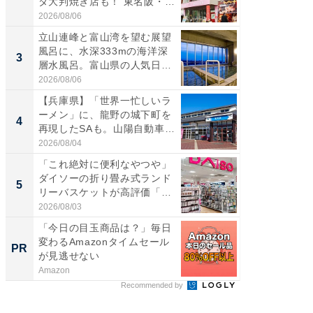
ダ大判焼き店も！ 東名阪・
は100
伊...
2026/08/06
2026/08/0
立山連峰と富山湾を望む展望
ステラ
風呂に、水深333mの海洋深
詰め放題
3
3
層水風呂。富山県の人気日
00円で「
帰...
2026/08/06
2026/08/0
【兵庫県】「世界一忙しいラ
「ミニオ
ーメン」に、龍野の城下町を
ッグ！ 
4
4
再現したSAも。山陽自動車
ど、夏限
道...
2026/08/04
2026/08/0
「これ絶対に便利なやつや」
【埼玉
ダイソーの折り畳み式ランド
「行田天
5
5
リーバスケットが高評価「使
は和の
わ...
が...
2026/08/03
2026/08/0
「今日の目玉商品は？」毎日
【西野
変わるAmazonタイムセール
刊『北
PR
PR
が見逃せない
くか』
Amazon
FINCHI o
Recommended by