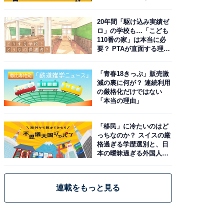
由。予習したい作品は？
20年間「駆け込み実績ゼ
ロ」の学校も…「こども
110番の家」は本当に必
要？ PTAが直面する理想
と現実
「青春18きっぷ」販売激
減の裏に何が？ 連続利用
の厳格化だけではない
「本当の理由」
「移民」に冷たいのはど
っちなのか？ スイスの厳
格過ぎる学歴選別と、日
本の曖昧過ぎる外国人政
策
連載をもっと見る