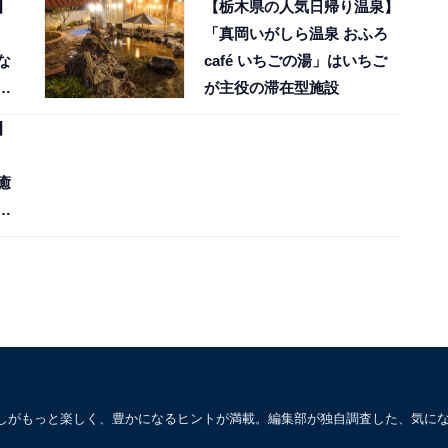
】
【栃木県の人気日帰り温泉】
「真岡いがしら温泉 おふろ
な
café いちごの湯」はいちご
キ
が主役の滞在型施設
】
癒
性
と
しがもっと楽しく、豊かになるヒントが満載。編集部が独自調査した、気に