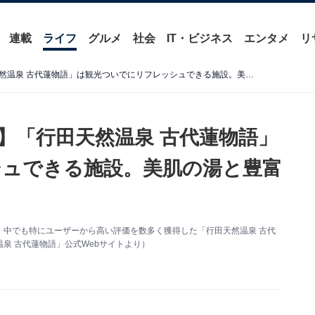
連載
ライフ
グルメ
社会
IT・ビジネス
エンタメ
リ
【埼玉県の穴場日帰り温泉】「行田天然温泉 古代蓮物語」は観光ついでにリフレッシュできる施設。美肌の湯と豊富な湯船でリラックス
】「行田天然温泉 古代蓮物語」
ュできる施設。美肌の湯と豊富
、中でも特にユーザーから高い評価を数多く獲得した「行田天然温泉 古代
泉 古代蓮物語」公式Webサイトより）