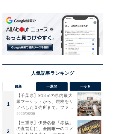
最新
一週間
一ヶ月
【千葉県】918㎡の県内最大
【兵庫
級マーケットから、廃校をリ
ーメン
1
1
ノベした直売所まで。ファ
再現した
ー...
道...
2026/08/06
2026/08/0
【三重県】伊勢名物「赤福」
【三重
の直営店に、全国唯一のコメ
「鈴鹿天
2
2