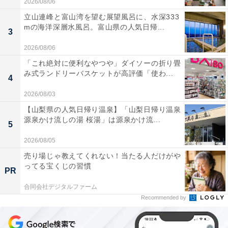
2026/08/06
立山連峰と富山湾を望む展望風呂に、水深333
mの海洋深層水風呂。富山県の人気日帰...
3
2026/08/06
「これ絶対に便利なやつや」ダイソーの折り畳
み式ランドリーバスケットが高評価「使わ...
4
2026/08/03
【山梨県の人気日帰り温泉】「山梨日帰り温泉
源泉かけ流しの湯 桜湯」は源泉かけ流...
5
2026/08/05
売り場じゃ教えてくれない！当たる人だけがや
ってる宝くじの習慣
PR
合同会社デジタルファーム
Recommended by