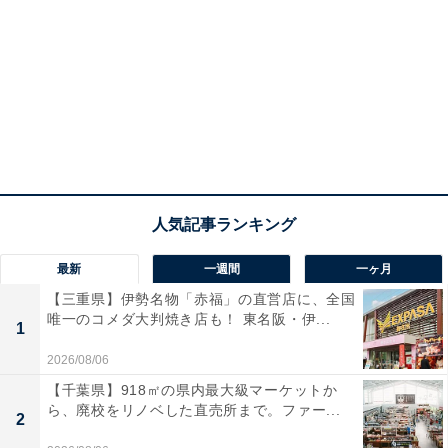
最新
一週間
一ヶ月
【三重県】伊勢名物「赤福」の直営店に、全国
唯一のコメダ大判焼き店も！ 東名阪・伊...
1
2026/08/06
【千葉県】918㎡の県内最大級マーケットか
ら、廃校をリノベした直売所まで。ファー...
2