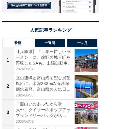
最新
一週間
一ヶ月
【兵庫県】「世界一忙しいラ
【兵庫
ーメン」に、龍野の城下町を
ーメン
1
1
再現したSAも。山陽自動車
再現した
道...
道...
2026/08/04
2026/08/0
立山連峰と富山湾を望む展望
【三重
風呂に、水深333mの海洋深
「鈴鹿天
2
2
層水風呂。富山県の人気日
は100
帰...
2026/08/06
2026/08/0
「面白いのあったから購
ステラ
入〜」ダイソーのポップアッ
詰め放題
3
3
プランドリーバッグが話
00円で「
題。“さま...
2026/08/03
2026/08/0