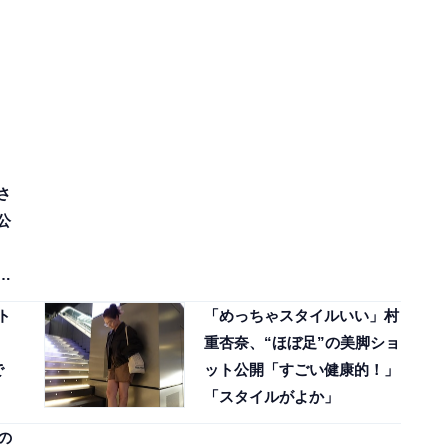
さ
公
ト
「めっちゃスタイルいい」村
重杏奈、“ほぼ足”の美脚ショ
で
ット公開「すごい健康的！」
「スタイルがよか」
の