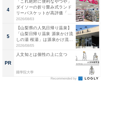
「これ絶対に便利なやつや」
「ミニオ
ダイソーの折り畳み式ランド
ッグ！ 
4
4
リーバスケットが高評価「使
ど、夏限
わ...
2026/08/03
2026/08/0
【山梨県の人気日帰り温泉】
【埼玉
「山梨日帰り温泉 源泉かけ流
「行田天
5
5
しの湯 桜湯」は源泉かけ流...
は和の
が...
2026/08/05
2026/08/0
人文知とは個性の上に立つ
シェア別荘
wners
PR
PR
國學院大學
COCO VIL
Recommended by