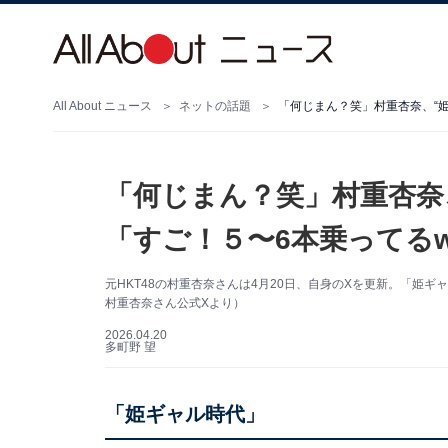
All About ニュース
ネットの話題
「何じまん？笑」村重杏奈、“
「何じまん？笑」村重杏奈
「すご！５〜6本乗ってる
元HKT48の村重杏奈さんは4月20日、自身のXを更新。「姫
村重杏奈さん公式Xより）
2026.04.20
多町野 望
「姫ギャル時代」