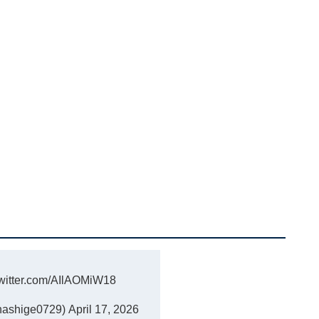
twitter.com/AIlAOMiW18
shige0729)
April 17, 2026