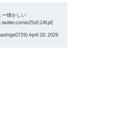
ょー懐かしい
c.twitter.com/o25sEJJKpE
shige0729)
April 20, 2026