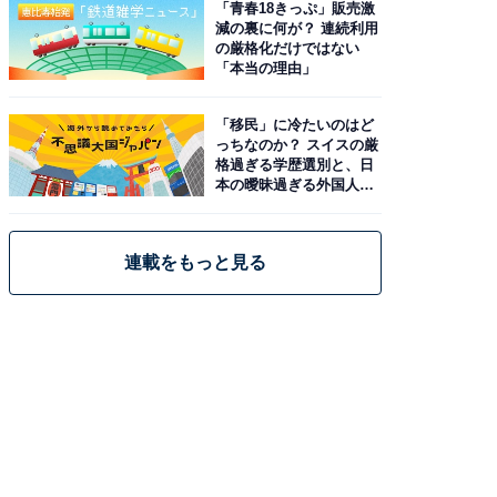
「青春18きっぷ」販売激
減の裏に何が？ 連続利用
の厳格化だけではない
「本当の理由」
「移民」に冷たいのはど
っちなのか？ スイスの厳
格過ぎる学歴選別と、日
本の曖昧過ぎる外国人政
策
連載をもっと見る