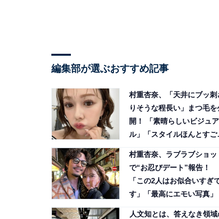
編集部が選ぶおすすめ記事
村重杏奈、「天井にブッ刺
りそうな程長い」まつ毛を
開！ 「素晴らしいビジュア
ル」「スタイルほんとすご
い」
村重杏奈、ラブラブショッ
で“お忍びデート”報告！
「この2人はお似合いすぎ
す」「最高にエモい写真」
人文知とは、答えなき領域