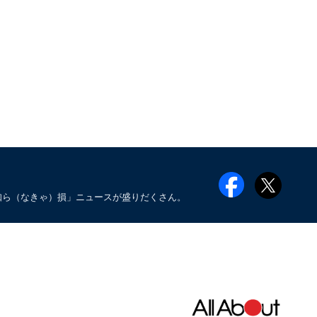
知ら（なきゃ）損」ニュースが盛りだくさん。