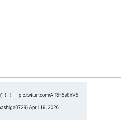
ぞ！！！
pic.twitter.com/AfRH5s8hV5
shige0729)
April 19, 2026