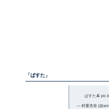
「ぱすた」
ぱすた🍝
pic.
— 村重杏奈 (@anna