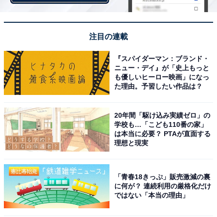
注目の連載
『スパイダーマン：ブランド・
ニュー・デイ』が「史上もっと
も優しいヒーロー映画」になっ
た理由。予習したい作品は？
20年間「駆け込み実績ゼロ」の
学校も…「こども110番の家」
は本当に必要？ PTAが直面する
理想と現実
「青春18きっぷ」販売激減の裏
に何が？ 連続利用の厳格化だけ
ではない「本当の理由」