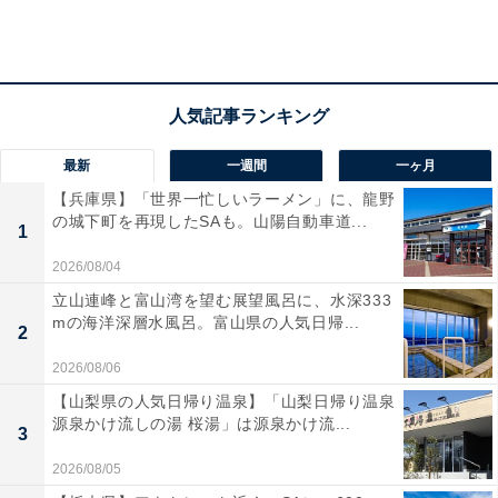
最新
一週間
一ヶ月
【兵庫県】「世界一忙しいラーメン」に、龍野
の城下町を再現したSAも。山陽自動車道...
1
2026/08/04
立山連峰と富山湾を望む展望風呂に、水深333
mの海洋深層水風呂。富山県の人気日帰...
2
2026/08/06
【山梨県の人気日帰り温泉】「山梨日帰り温泉
源泉かけ流しの湯 桜湯」は源泉かけ流...
3
2026/08/05