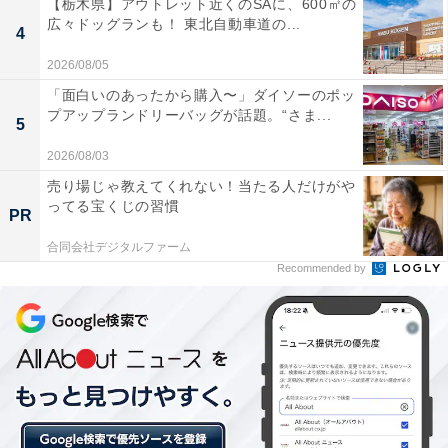
【栃木県】アウトレット近くのSAに、600㎡の
広々ドッグランも！ 東北自動車道の...
4
2026/08/05
「面白いのあったから購入〜」ダイソーのポッ
プアップランドリーバッグが話題。“さま...
5
2026/08/03
売り場じゃ教えてくれない！当たる人だけがや
ってる宝くじの習慣
PR
合同会社デジタルファーム
Recommended by