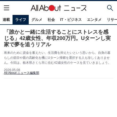
連載
ライフ
グルメ
社会
IT・ビジネス
エンタメ
リサ
「誰かと一緒に生活することにストレスを感
じる」42歳女性、年収200万円。Uターンし実
家で夢を追うリアル
将来のために資金を蓄えたい、生活費を抑えたいという思いから、自身の暮
らしの節目や親の高齢化を機にUターン帰郷を選択する人も珍しくありませ
ん。今回は、栃木県さくら市に住む42歳女性のケースを見ていきましょう。
2026.05.08
All About ニュース編集部