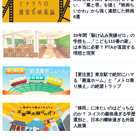
い、「業と罪」を描く『映画ち
いかわ』から強く連想した映画
8選
20年間「駆け込み実績ゼロ」の
学校も…「こども110番の家」
は本当に必要？ PTAが直面する
理想と現実
【要注意】東京駅で絶対にハマ
る「最遠ホーム」と「メトロ乗
り換え」の絶望トラップ
「移民」に冷たいのはどっちな
のか？ スイスの厳格過ぎる学歴
選別と、日本の曖昧過ぎる外国
人政策