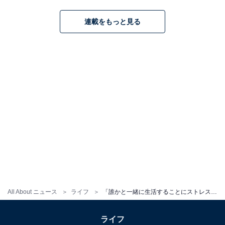
連載をもっと見る
All About ニュース
ライフ
「誰かと一緒に生活することにストレスを感じる」42歳女性、年収200万円。Uターンし実家で夢を追うリアル
ライフ