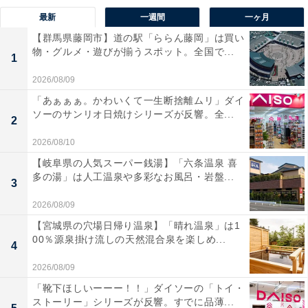
最新
一週間
一ヶ月
【群馬県藤岡市】道の駅「ららん藤岡」は買い
物・グルメ・遊びが揃うスポット。全国で...
1
2026/08/09
「あぁぁぁ。かわいくて一生断捨離ムリ」ダイ
ソーのサンリオ日焼けシリーズが反響。全...
2
2026/08/10
【岐阜県の人気スーパー銭湯】「六条温泉 喜
多の湯」は人工温泉や多彩なお風呂・岩盤...
3
2026/08/09
【宮城県の穴場日帰り温泉】「晴れ温泉」は1
00％源泉掛け流しの天然混合泉を楽しめ...
4
2026/08/09
「靴下ほしいーーー！！」ダイソーの「トイ・
ストーリー」シリーズが反響。すでに品薄...