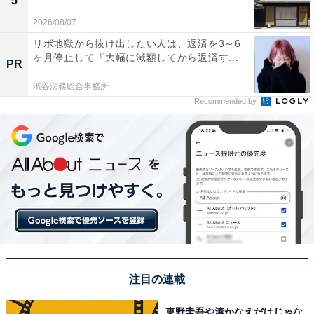
5
2026/08/07
リボ地獄から抜け出したい人は、返済を3～6
ヶ月停止して『大幅に減額してから返済す...
PR
渋谷法務総合事務所
Recommended by
注目の連載
東野圭吾や湊かなえだけじゃな