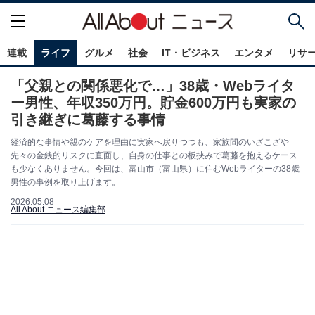
連載
ライフ
グルメ
社会
IT・ビジネス
エンタメ
リサ
「父親との関係悪化で…」38歳・Webライタ
ー男性、年収350万円。貯金600万円も実家の
引き継ぎに葛藤する事情
経済的な事情や親のケアを理由に実家へ戻りつつも、家族間のいざこざや
先々の金銭的リスクに直面し、自身の仕事との板挟みで葛藤を抱えるケース
も少なくありません。今回は、富山市（富山県）に住むWebライターの38歳
男性の事例を取り上げます。
2026.05.08
All About ニュース編集部