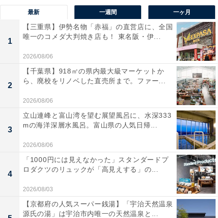
最新
一週間
一ヶ月
【三重県】伊勢名物「赤福」の直営店に、全国
唯一のコメダ大判焼き店も！ 東名阪・伊...
1
2026/08/06
【千葉県】918㎡の県内最大級マーケットか
ら、廃校をリノベした直売所まで。ファー...
2
2026/08/06
立山連峰と富山湾を望む展望風呂に、水深333
mの海洋深層水風呂。富山県の人気日帰...
3
2026/08/06
「1000円には見えなかった」スタンダードプ
ロダクツのリュックが「高見えする」の...
4
2026/08/03
【京都府の人気スーパー銭湯】「宇治天然温泉
源氏の湯」は宇治市内唯一の天然温泉と...