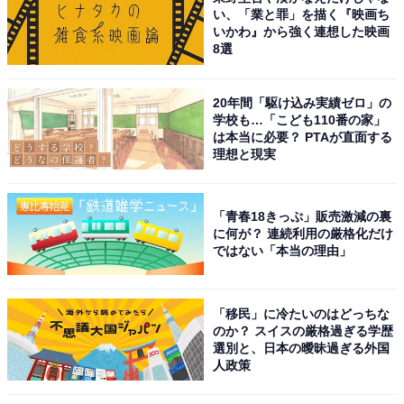
い、「業と罪」を描く『映画ち
いかわ』から強く連想した映画
8選
20年間「駆け込み実績ゼロ」の
学校も…「こども110番の家」
は本当に必要？ PTAが直面する
理想と現実
「青春18きっぷ」販売激減の裏
に何が？ 連続利用の厳格化だけ
ではない「本当の理由」
「移民」に冷たいのはどっちな
のか？ スイスの厳格過ぎる学歴
選別と、日本の曖昧過ぎる外国
人政策