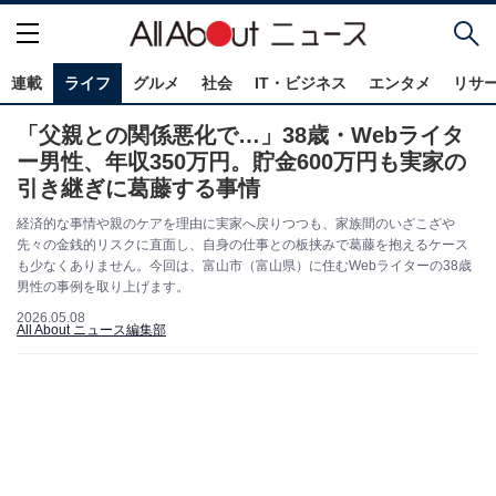
連載
ライフ
グルメ
社会
IT・ビジネス
エンタメ
リサ
「父親との関係悪化で…」38歳・Webライタ
ー男性、年収350万円。貯金600万円も実家の
引き継ぎに葛藤する事情
経済的な事情や親のケアを理由に実家へ戻りつつも、家族間のいざこざや
先々の金銭的リスクに直面し、自身の仕事との板挟みで葛藤を抱えるケース
も少なくありません。今回は、富山市（富山県）に住むWebライターの38歳
男性の事例を取り上げます。
2026.05.08
All About ニュース編集部