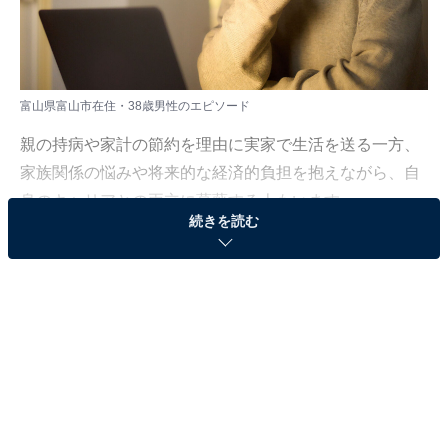
富山県富山市在住・38歳男性のエピソード
親の持病や家計の節約を理由に実家で生活を送る一方、
家族関係の悩みや将来的な経済的負担を抱えながら、自
身のキャリアとの両立に葛藤する人もいます。
続きを読む
All About ニュース編集部は、2026年3月25日、現在実家
暮らしをしている人を対象にアンケート調査を実施。毎
月の生活費や貯金額、実家暮らしをしている理由などを
聞きました。
今回は、富山県富山市在住・38歳男性のエピソードを紹
介します。