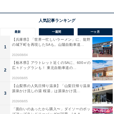
交際費：2万円程度
毎月のお小遣い：3万円
毎月の貯金額：2万円
貯金総額：600万円
最新
一週間
一ヶ月
総務省統計局が発表した「家計調査報告 家計収支編
【兵庫県】「世界一忙しいラーメン」に、龍野
（2024年）」によると、35〜59歳男性の1カ月の平均消
の城下町を再現したSAも。山陽自動車道...
1
費支出は18万7902円です。そのうち、住居費の平均は2
2026/08/04
万6605円ですが、家賃などは地域や条件によって差が出
【栃木県】アウトレット近くのSAに、600㎡の
てくるので、住居費を除いた16万1297円が回答者の属性
広々ドッグランも！ 東北自動車道の...
2
に近い平均生活費ということになります。
2026/08/05
【山梨県の人気日帰り温泉】「山梨日帰り温泉
実家を出るかどうかについては「実家を引き継ぐ必要が
源泉かけ流しの湯 桜湯」は源泉かけ流...
3
あるため、出る予定はありません」と話しました。
2026/08/05
「面白いのあったから購入〜」ダイソーのポッ