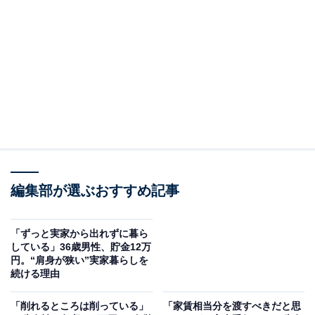
この記事の執筆者：
All About ニュース編集
部
「All About ニュース」は、ネットの話題から世の中の動きまで、暮
らしの中にあふれる「なぜ？」「どうして？」を分かりやすく伝え
るAll About発のニュースメディアです。お金や仕事、恋愛、ITに関
...続きを読む
する疑問に対して専門家が分かりやすく回答するほか、エンタメ情
報やSNSで話題のトピックスを紹介しています。
回答者のプロフィール＆実家の状況
編集部が選ぶおすすめ記事
回答者本人：38歳男性
職業：Webライター
「ずっと実家から出れずに暮ら
在住：富山県富山市
している」36歳男性、貯金12万
家族構成：親2人、子供2人（自分・妹）
円。“肩身が狭い”実家暮らしを
続ける理由
世帯年収：父（200万円）、母（200万円）、自分（350
万円）、妹（250万円）
「削れるところは削っている」
「家賃相当分を渡すべきだと思
実家の間取り：2LDK