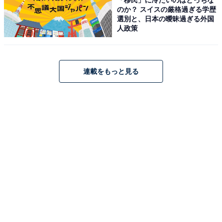
のか？ スイスの厳格過ぎる学歴
お金に関する悩みでは「毎月の生活費をどれくらい入れ
選別と、日本の曖昧過ぎる外国
人政策
ればいいか悩みがあります。そろそろ母親も仕事を退職
する可能性があることから、より多くのお金を入れるべ
きか考えています」と続け、金銭面でも家族を支えよう
連載をもっと見る
とする様子が伺えます。
実家継承と家族ケアを担いつつ、父との不和や家計分担
に葛藤を抱えています。仕事に集中できる環境と家族の
サポートの両立を模索し続ける、難しい局面といえそう
です。
※回答者のコメントは原文ママです
※エピソードは投稿者の当時のものです。現在とはサー
ビスや金額などの情報が異なることがございます
※投稿エピソードのため、内容の正確性を保証するもの