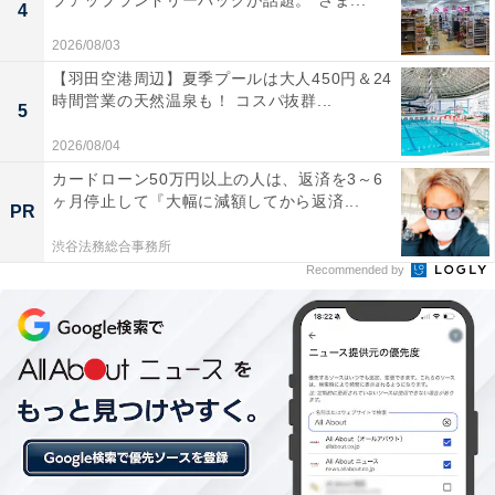
プアップランドリーバッグが話題。“さま...
4
2026/08/03
【羽田空港周辺】夏季プールは大人450円＆24
時間営業の天然温泉も！ コスパ抜群...
5
2026/08/04
カードローン50万円以上の人は、返済を3～6
ヶ月停止して『大幅に減額してから返済...
PR
渋谷法務総合事務所
Recommended by
「父親が持病を抱えている」
実家暮らしを選んでいる理由を尋ねると「父親が持病を
抱えている関係で、何かあったときに自分が対処しなけ
ればならない状況にあるため、実家暮らしをしなければ
ならないです」と回答。