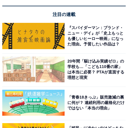
さらに「生活費が高騰している中で、少しでも費用を削
注目の連載
りたいこともあって、実家暮らしを続けています」と話
してくれました。
『スパイダーマン：ブランド・
ニュー・デイ』が「史上もっと
も優しいヒーロー映画」になっ
「父親との関係悪化で……」
た理由。予習したい作品は？
実家暮らしで苦労していることを尋ねると、「父親との
20年間「駆け込み実績ゼロ」の
関係悪化で、苦労している部分があります」といいま
学校も…「こども110番の家」
は本当に必要？ PTAが直面する
す。
理想と現実
具体的には「言っていることを何も聞かず、毎日のよう
「青春18きっぷ」販売激減の裏
にトラブルを起こしているためストレスが溜まって苦労
に何が？ 連続利用の厳格化だけ
しています。仕事も集中して行えない状況が起きている
ではない「本当の理由」
ため、実家以外のところで仕事をしたい気持ちが強まっ
ています」と、複雑な胸の内を話してくれました。
「移民」に冷たいのはどっちな