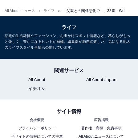
ではございません
All About ニュース
ライフ
「父親との関係悪化で…」38歳・Webライター男性、年収350万円。貯金600万円も実家の引き継ぎに葛藤する事情
1人暮らしの1カ月あたりの平均生
ライフ
次ページ
活費を見る
話題の生活雑貨やファッション、お出かけスポット情報など、暮らしがもっ
と楽しく、豊かになるヒントが満載。編集部が独自調査した、気になる他人
のライフスタイル事情も公開しています。
関連サービス
All About
All About Japan
イチオシ
サイト情報
会社概要
広告掲載
プライバシーポリシー
著作権・商標・免責事項
当サイトの情報についての注意
All About ニュースについて