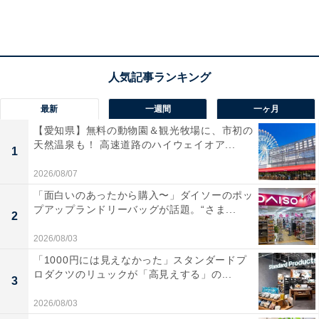
最新
一週間
一ヶ月
【愛知県】無料の動物園＆観光牧場に、市初の
天然温泉も！ 高速道路のハイウェイオア...
1
2026/08/07
「面白いのあったから購入〜」ダイソーのポッ
プアップランドリーバッグが話題。“さま...
2
2026/08/03
「1000円には見えなかった」スタンダードプ
ロダクツのリュックが「高見えする」の...
3
2026/08/03