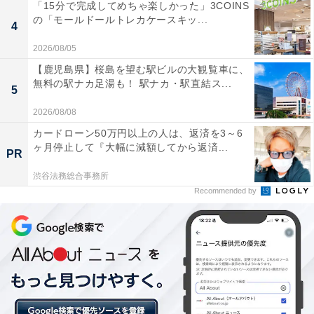
「15分で完成してめちゃ楽しかった」3COINS
の「モールドールトレカケースキッ...
4
2026/08/05
【鹿児島県】桜島を望む駅ビルの大観覧車に、
無料の駅ナカ足湯も！ 駅ナカ・駅直結ス...
5
2026/08/08
カードローン50万円以上の人は、返済を3～6
ヶ月停止して『大幅に減額してから返済...
PR
渋谷法務総合事務所
Recommended by