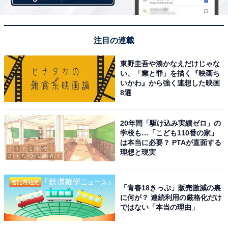
注目の連載
東野圭吾や湊かなえだけじゃな
い、「業と罪」を描く『映画ち
いかわ』から強く連想した映画
8選
20年間「駆け込み実績ゼロ」の
学校も…「こども110番の家」
は本当に必要？ PTAが直面する
理想と現実
「青春18きっぷ」販売激減の裏
に何が？ 連続利用の厳格化だけ
ではない「本当の理由」