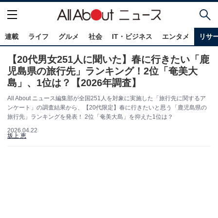
連載
ライフ
グルメ
社会
IT・ビジネス
エンタメ
リサ
【20代男女251人に聞いた】春に行きたい「鹿
児島県の旅行先」ランキング！2位「奄美大
島」、1位は？【2026年調査】
All About ニュース編集部が全国251人を対象に実施した「旅行先に関するア
ンケート」の調査結果から、【20代限定】春に行きたいと思う「鹿児島県の
旅行先」ランキングを発表！ 2位「奄美大島」を抑えた1位は？
2026.04.22
坂上 恵