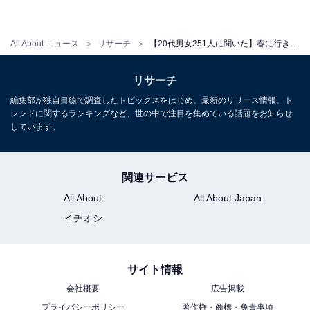
All About ニュース
リサーチ
【20代男女251人に聞いた】春に行きたい「鹿児島県の旅行先」ランキング！2位「奄美大島」、1位は？【2026年調査】
リサーチ
編集部が独自目線で調査したトピックスをはじめ、最新のリリース情報、ト
レンドに関するランキングなど、世の中で注目を集めている話題をお知らせ
しています。
関連サービス
All About
All About Japan
イチオシ
サイト情報
会社概要
広告掲載
プライバシーポリシー
著作権・商標・免責事項