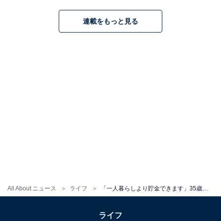
連載をもっと見る
All About ニュース
ライフ
「一人暮らしより貯金できます」35歳会社員女性、年収400万円。貯金800万円でも実家を「出るとしたら40歳」
ライフ