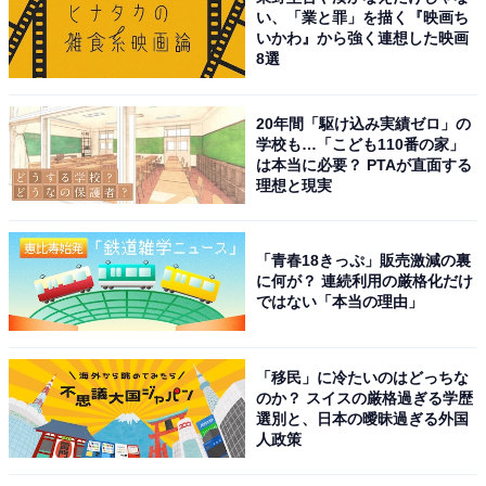
い、「業と罪」を描く『映画ち
いかわ』から強く連想した映画
8選
20年間「駆け込み実績ゼロ」の
学校も…「こども110番の家」
は本当に必要？ PTAが直面する
理想と現実
「青春18きっぷ」販売激減の裏
に何が？ 連続利用の厳格化だけ
ではない「本当の理由」
「移民」に冷たいのはどっちな
のか？ スイスの厳格過ぎる学歴
選別と、日本の曖昧過ぎる外国
人政策