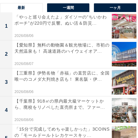
最新
一週間
一ヶ月
「やっと巡り会えたよ」ダイソーの“ちいかわ
ポーチ”が220円で反響。ぬい活＆防災...
1
2026/08/06
【愛知県】無料の動物園＆観光牧場に、市初の
天然温泉も！ 高速道路のハイウェイオア...
2
2026/08/07
【三重県】伊勢名物「赤福」の直営店に、全国
唯一のコメダ大判焼き店も！ 東名阪・伊...
3
2026/08/06
【千葉県】918㎡の県内最大級マーケットか
ら、廃校をリノベした直売所まで。ファー...
4
2026/08/06
「15分で完成してめちゃ楽しかった」3COINS
の「モールドールトレカケースキッ...