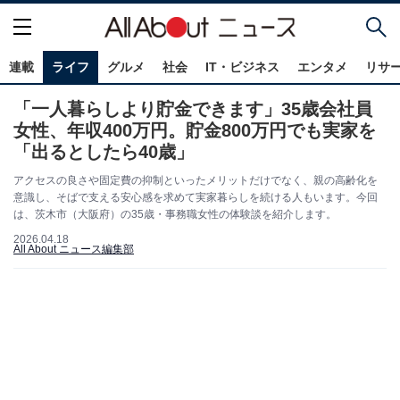
連載
ライフ
グルメ
社会
IT・ビジネス
エンタメ
リサ
「一人暮らしより貯金できます」35歳会社員
女性、年収400万円。貯金800万円でも実家を
「出るとしたら40歳」
アクセスの良さや固定費の抑制といったメリットだけでなく、親の高齢化を
意識し、そばで支える安心感を求めて実家暮らしを続ける人もいます。今回
は、茨木市（大阪府）の35歳・事務職女性の体験談を紹介します。
2026.04.18
All About ニュース編集部