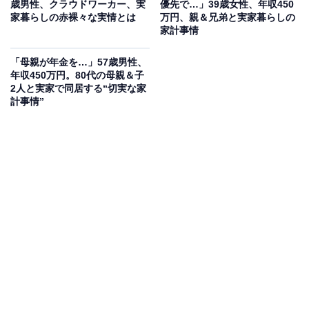
歳男性、クラウドワーカー、実
優先で…」39歳女性、年収450
毎月の生活費や貯金額は？
家暮らしの赤裸々な実情とは
万円、親＆兄弟と実家暮らしの
家計事情
実家に入れている生活費：10万円
「母親が年金を…」57歳男性、
交際費：8万円
年収450万円。80代の母親＆子
2人と実家で同居する“切実な家
毎月のお小遣い：なし
計事情”
毎月の貯金額：なし
貯金総額：3000万円
実家を出る予定は「なし」、恋愛や結婚願望についても
「なし」と回答しています。