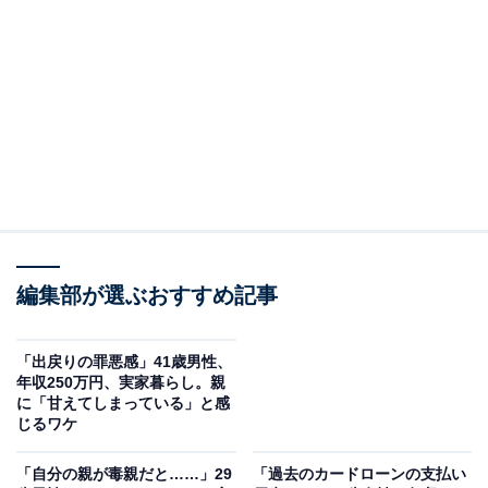
在住：広島県福山市
家族構成：父親、母親、自分
世帯年収：両親不明、自分208万円
実家の間取り：10LDK
編集部が選ぶおすすめ記事
「出戻りの罪悪感」41歳男性、
年収250万円、実家暮らし。親
に「甘えてしまっている」と感
じるワケ
「自分の親が毒親だと……」29
「過去のカードローンの支払い