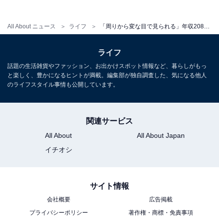
All About ニュース
ライフ
「周りから変な目で見られる」年収208万円の36歳パート女性、貯金3000万。実家暮らしを選ぶ理由は？
ライフ
話題の生活雑貨やファッション、お出かけスポット情報など、暮らしがもっ
1
2
と楽しく、豊かになるヒントが満載。編集部が独自調査した、気になる他人
のライフスタイル事情も公開しています。
関連サービス
All About
All About Japan
イチオシ
サイト情報
会社概要
広告掲載
プライバシーポリシー
著作権・商標・免責事項