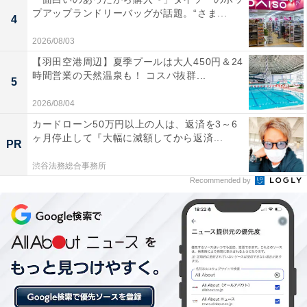
プアップランドリーバッグが話題。“さま...
4
「周りから変な目で見られる」ことが悩み
2026/08/03
【羽田空港周辺】夏季プールは大人450円＆24
実家暮らしで苦労していることを尋ねると、「生活リズ
時間営業の天然温泉も！ コスパ抜群...
5
ムが違うことが多いので、その点は苦労している。仕事
2026/08/04
から帰って来ると両親はもう眠たい時間なので、大きな
カードローン50万円以上の人は、返済を3～6
音を立てないように、お風呂も静かに入るように、いろ
ヶ月停止して『大幅に減額してから返済...
PR
いろ神経を使うところ」と言います。「あとは周りから
渋谷法務総合事務所
変な目で見られるところ」と続けました。
Recommended by
お金に関する悩みについては、「一人暮らしをするより
は安く上がっているけど、食費や光熱費はやはり一人暮
らしより高くなるところが悩みです」と教えてくれまし
た。
通勤利便性が高く、1人暮らしの必要性を感じなかった