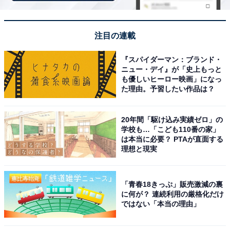
ことから実家暮らしを選択している回答者。今後も実家
を出る予定はないと言い、着実に貯金額も増やせている
注目の連載
ようです。両親との生活には、生活リズムが違うことや
周囲の視線が気になるなど、多少なりともストレスを感
『スパイダーマン：ブランド・
ニュー・デイ』が「史上もっと
じている様子もうかがえました。
も優しいヒーロー映画」になっ
た理由。予習したい作品は？
※回答者のコメントは原文ママです
※エピソードは投稿者の当時のものです。現在とはサー
20年間「駆け込み実績ゼロ」の
ビスや金額などの情報が異なることがございます
学校も…「こども110番の家」
は本当に必要？ PTAが直面する
※投稿エピソードのため、内容の正確性を保証するもの
理想と現実
ではございません
「青春18きっぷ」販売激減の裏
1人暮らしの1カ月あたりの平均生
に何が？ 連続利用の厳格化だけ
次ページ
ではない「本当の理由」
活費を見る