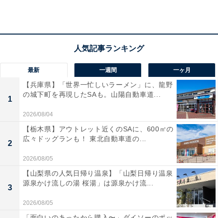
最新
一週間
一ヶ月
【兵庫県】「世界一忙しいラーメン」に、龍野
「無駄に家賃を払うぐらいなら」
の城下町を再現したSAも。山陽自動車道...
1
2026/08/04
現在、実家暮らしを選んでいる理由を尋ねると、「仕事
【栃木県】アウトレット近くのSAに、600㎡の
場が実家から近いので、わざわざ一人暮らしをして無駄
広々ドッグランも！ 東北自動車道の...
2
に家賃を払うぐらいなら、家族と暮らせるうちに暮らし
2026/08/05
ておこうと思ったから」とのこと。
【山梨県の人気日帰り温泉】「山梨日帰り温泉
源泉かけ流しの湯 桜湯」は源泉かけ流...
3
さらに、「両親も高齢なので、二人っきりにさせておく
よりは自分がいて話し相手になる方がいいと思ったか
2026/08/05
ら」と話しました。
「面白いのあったから購入〜」ダイソーのポッ