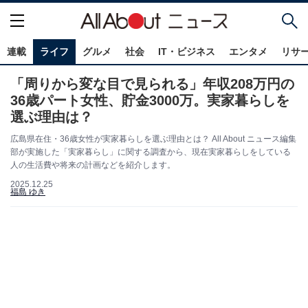
連載
ライフ
グルメ
社会
IT・ビジネス
エンタメ
リサ
「周りから変な目で見られる」年収208万円の
36歳パート女性、貯金3000万。実家暮らしを
選ぶ理由は？
広島県在住・36歳女性が実家暮らしを選ぶ理由とは？ All About ニュース編集
部が実施した「実家暮らし」に関する調査から、現在実家暮らしをしている
人の生活費や将来の計画などを紹介します。
2025.12.25
福島 ゆき