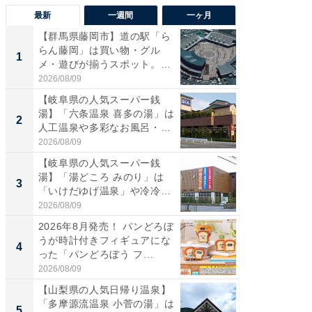
最新
一週間
一ヶ月
【群馬県藤岡市】道の駅「ら
【兵庫
らん藤岡」は買い物・グル
ーメン
1
1
メ・遊びが揃うスポット。全
再現した
国で...
道...
2026/08/09
2026/08/0
【岐阜県の人気スーパー銭
【三重
湯】「六条温泉 喜多の湯」は
の直営
2
2
人工温泉や多彩なお風呂・岩
ダ大判焼
盤...
伊...
2026/08/09
2026/08/0
【岐阜県の人気スーパー銭
【千葉県
湯】「湯どころ みのり」は
級マー
3
3
「いけだゆげ温泉」や冷冷交
ノベし
代浴...
ー...
2026/08/09
2026/08/0
2026年8月発売！ パンどろぼ
【愛知
うが時計付きフィギュアにな
光牧場
4
4
った「パンどろぼう フ...
も！ 高
ア...
2026/08/09
2026/08/0
【山梨県の人気日帰り温泉】
立山連
「多摩源流温泉 小菅の湯」は
風呂に、
5
5