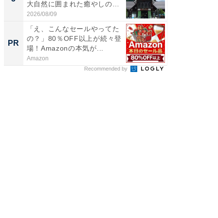
大自然に囲まれた癒やしの
層水風
施...
帰...
2026/08/09
2026/08/0
「え、こんなセールやってた
なぜあ
の？」80％OFF以上が続々登
ホテル
PR
PR
場！Amazonの本気が...
Amazon
アメリカ
ン
Recommended by