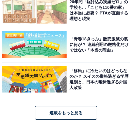
20年間「駆け込み実績ゼロ」の
学校も…「こども110番の家」
は本当に必要？ PTAが直面する
理想と現実
「青春18きっぷ」販売激減の裏
に何が？ 連続利用の厳格化だけ
ではない「本当の理由」
「移民」に冷たいのはどっちな
のか？ スイスの厳格過ぎる学歴
選別と、日本の曖昧過ぎる外国
人政策
連載をもっと見る