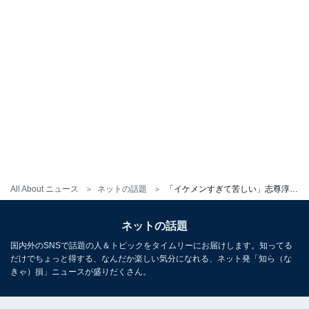
All About ニュース
ネットの話題
「イケメンすぎて苦しい」志尊淳、主演ドラマオフショでイケメン姿を披露！ 「好きビジュすぎる」
ネットの話題
国内外のSNSで話題の人＆トピックをタイムリーにお届けします。知ってる
だけでちょっと得する、なんだか楽しい気分になれる、ネット発「知ら（な
きゃ）損」ニュースが盛りだくさん。