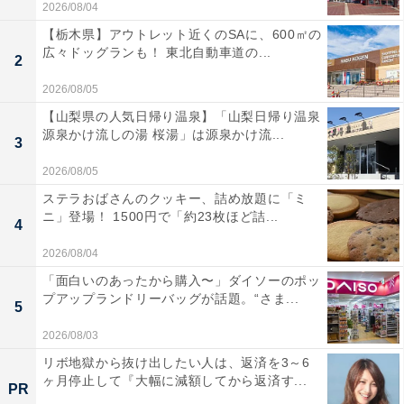
2026/08/04
【栃木県】アウトレット近くのSAに、600㎡の
広々ドッグランも！ 東北自動車道の...
2
2026/08/05
【山梨県の人気日帰り温泉】「山梨日帰り温泉
源泉かけ流しの湯 桜湯」は源泉かけ流...
3
2026/08/05
ステラおばさんのクッキー、詰め放題に「ミ
ニ」登場！ 1500円で「約23枚ほど詰...
4
2026/08/04
「面白いのあったから購入〜」ダイソーのポッ
プアップランドリーバッグが話題。“さま...
5
2026/08/03
リボ地獄から抜け出したい人は、返済を3～6
ヶ月停止して『大幅に減額してから返済す...
PR