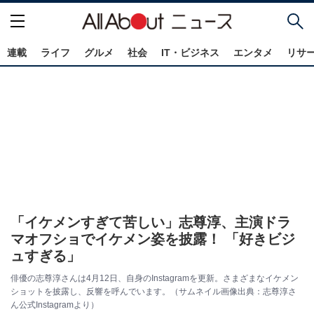
連載
ライフ
グルメ
社会
IT・ビジネス
エンタメ
リサ
「イケメンすぎて苦しい」志尊淳、主演ドラ
マオフショでイケメン姿を披露！ 「好きビジ
ュすぎる」
俳優の志尊淳さんは4月12日、自身のInstagramを更新。さまざまなイケメン
ショットを披露し、反響を呼んでいます。（サムネイル画像出典：志尊淳さ
ん公式Instagramより）