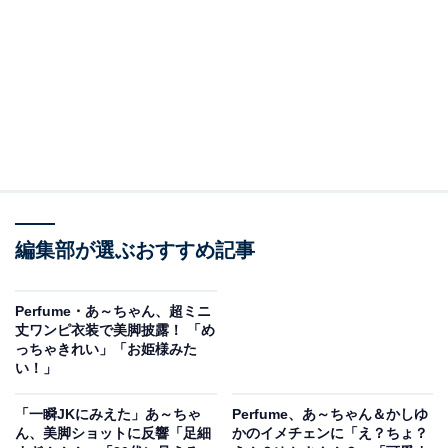
編集部が選ぶおすすめ記事
Perfume・あ～ちゃん、超ミニ
丈ワンピ衣装で美脚披露！ 「め
っちゃきれい」「お姫様みた
い！」
「一瞬JKにみえた」あ～ちゃ
Perfume、あ～ちゃん＆かしゆ
ん、美脚ショットに反響「足細
かのイメチェンに「え？ちょ？