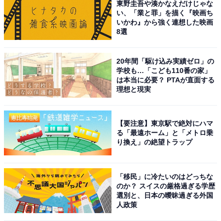
東野圭吾や湊かなえだけじゃな
い、「業と罪」を描く『映画ち
いかわ』から強く連想した映画
8選
20年間「駆け込み実績ゼロ」の
学校も…「こども110番の家」
は本当に必要？ PTAが直面する
理想と現実
【要注意】東京駅で絶対にハマ
る「最遠ホーム」と「メトロ乗
り換え」の絶望トラップ
「移民」に冷たいのはどっちな
のか？ スイスの厳格過ぎる学歴
選別と、日本の曖昧過ぎる外国
人政策