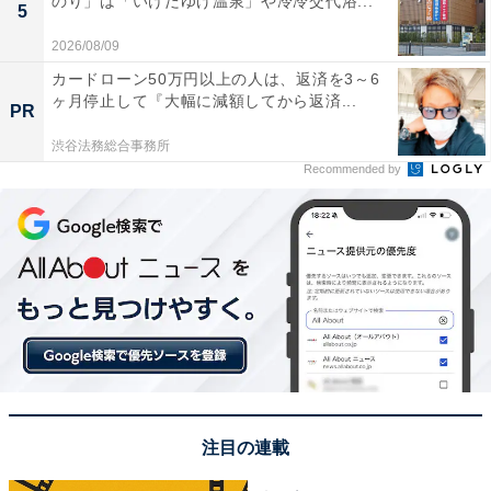
のり」は「いけだゆげ温泉」や冷冷交代浴...
5
2026/08/09
カードローン50万円以上の人は、返済を3～6
ヶ月停止して『大幅に減額してから返済...
PR
渋谷法務総合事務所
Recommended by
注目の連載