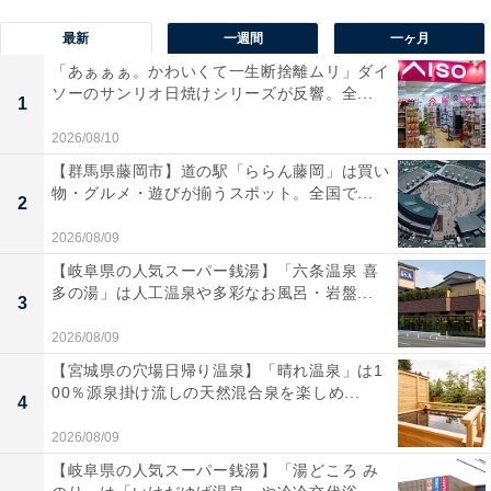
最新
一週間
一ヶ月
「あぁぁぁ。かわいくて一生断捨離ムリ」ダイ
ソーのサンリオ日焼けシリーズが反響。全...
1
2026/08/10
【群馬県藤岡市】道の駅「ららん藤岡」は買い
物・グルメ・遊びが揃うスポット。全国で...
2
2026/08/09
【岐阜県の人気スーパー銭湯】「六条温泉 喜
多の湯」は人工温泉や多彩なお風呂・岩盤...
3
2026/08/09
【宮城県の穴場日帰り温泉】「晴れ温泉」は1
00％源泉掛け流しの天然混合泉を楽しめ...
4
2026/08/09
【岐阜県の人気スーパー銭湯】「湯どころ み