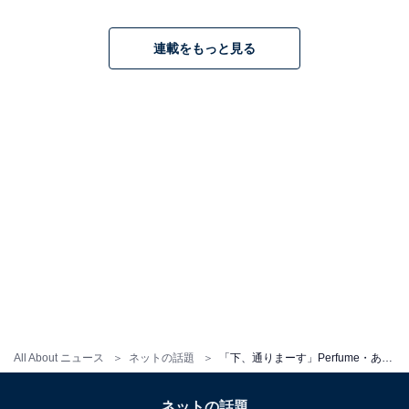
連載をもっと見る
All About ニュース
ネットの話題
「下、通りまーす」Perfume・あ～ちゃん、ピラティスで圧巻ポーズ披露！ 「カラダは柔らかさんですね」
ネットの話題