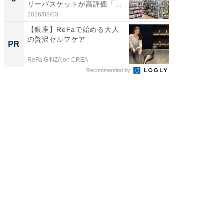
リーバスケットが高評価「使
は和の
わ...
が...
2026/08/03
2026/08/0
【銀座】ReFaで始める大人
すべて
の贅沢セルフケア
るその
PR
PR
ReFa GINZA on CREA
COCO VIL
Recommended by