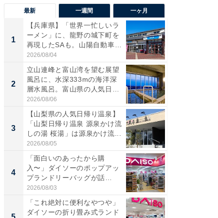
最新
一週間
一ヶ月
【兵庫県】「世界一忙しいラ
【兵庫
ーメン」に、龍野の城下町を
ーメン
1
1
再現したSAも。山陽自動車
再現した
道...
道...
2026/08/04
2026/08/0
立山連峰と富山湾を望む展望
【三重
風呂に、水深333mの海洋深
「鈴鹿天
2
2
層水風呂。富山県の人気日
は100
帰...
2026/08/06
2026/08/0
【山梨県の人気日帰り温泉】
ステラ
「山梨日帰り温泉 源泉かけ流
詰め放題
3
3
しの湯 桜湯」は源泉かけ流...
00円で「
2026/08/05
2026/08/0
「面白いのあったから購
「ミニオ
入〜」ダイソーのポップアッ
ッグ！ 
4
4
プランドリーバッグが話
ど、夏限
題。“さま...
2026/08/03
2026/08/0
「これ絶対に便利なやつや」
【埼玉
ダイソーの折り畳み式ランド
「行田天
5
5