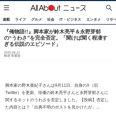
連載
ライフ
グルメ
社会
IT・ビジネス
エンタメ
リサ
『俺物語!!』脚本家が鈴木亮平＆永野芽郁
の“うわさ”を完全否定。「聞けば聞く程凄す
ぎる伝説のエピソード」
2025.09.12
橋酒 瑛麗瑠
脚本家の野木亜紀子さんは9月11日、自身のX（旧
Twitter）を更新。俳優の鈴木亮平さんと永野芽郁さんに
関するネットのうわさを否定しました。【投稿】否定し
た内容とは？「出典不明のポストを見かけたが」...