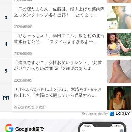
2026/08/04
「二の腕たまらん」佐藤健、鍛え上げた筋肉際
立つタンクトップ姿を披露！ 「たくまし...
3
2026/08/08
「顔ちっっちゃ！」藤田ニコル、娘と初の北海
道旅行を公開！ 「スタイルよすぎるよ〜...
4
2026/08/08
「痛風ですか？」女性お笑いタレント、“足首
が見当たらないの”吐露「2歳児のあんよ...
5
2026/08/05
リボ払い50万円以上の人は、返済を3～6ヶ月
停止して『大幅に減額してから返済する...
PR
渋谷法務総合事務所
Recommended by