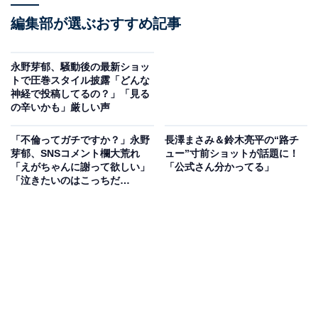
編集部が選ぶおすすめ記事
永野芽郁、騒動後の最新ショッ
トで圧巻スタイル披露「どんな
神経で投稿してるの？」「見る
の辛いかも」厳しい声
「不倫ってガチですか？」永野
長澤まさみ＆鈴木亮平の“路チ
芽郁、SNSコメント欄大荒れ
ュー”寸前ショットが話題に！
「えがちゃんに謝って欲しい」
「公式さん分かってる」
「泣きたいのはこっちだ
よ、、」