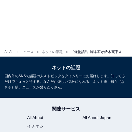
All About ニュース
ネットの話題
『俺物語!!』脚本家が鈴木亮平＆永野芽郁の“うわさ”を完全否定。「聞けば聞く程凄すぎる伝説のエピソード」
ネットの話題
国内外のSNSで話題の人＆トピックをタイムリーにお届けします。知ってる
だけでちょっと得する、なんだか楽しい気分になれる、ネット発「知ら（な
きゃ）損」ニュースが盛りだくさん。
関連サービス
All About
All About Japan
イチオシ