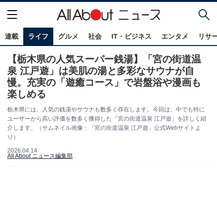
連載
ライフ
グルメ
社会
IT・ビジネス
エンタメ
リサ
【栃木県の人気スーパー銭湯】「宮の街道温
泉 江戸遊」は美肌の湯と多彩なサウナが自
慢。充実の「遊癒コース」で岩盤浴や漫画も
楽しめる
栃木県には、人気の銭湯やサウナも数多く存在します。今回は、中でも特に
ユーザーから高い評価を数多く獲得した「宮の街道温泉 江戸遊」を詳しく紹
介します。（サムネイル画像：「宮の街道温泉 江戸遊」公式Webサイトよ
り）
2026.04.14
All About ニュース編集部