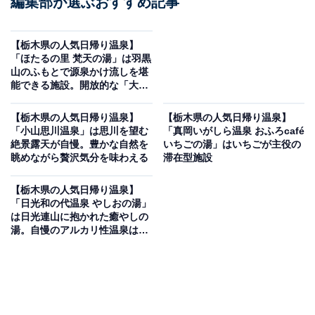
編集部が選ぶおすすめ記事
【栃木県の人気日帰り温泉】
「ほたるの里 梵天の湯」は羽黒
山のふもとで源泉かけ流しを堪
能できる施設。開放的な「大露
天風呂」で大自然を満喫
【栃木県の人気日帰り温泉】
【栃木県の人気日帰り温泉】
「小山思川温泉」は思川を望む
「真岡いがしら温泉 おふろcafé
絶景露天が自慢。豊かな自然を
いちごの湯」はいちごが主役の
眺めながら贅沢気分を味わえる
滞在型施設
【栃木県の人気日帰り温泉】
「日光和の代温泉 やしおの湯」
は日光連山に抱かれた癒やしの
湯。自慢のアルカリ性温泉は肌
がつるつるになると評判