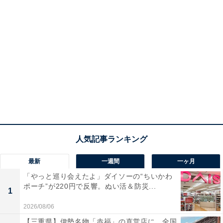
最新
一週間
一ヶ月
「やっと巡り会えたよ」ダイソーの“ちいかわ
ポーチ”が220円で反響。ぬい活＆防災...
1
2026/08/06
【三重県】伊勢名物「赤福」の直営店に、全国