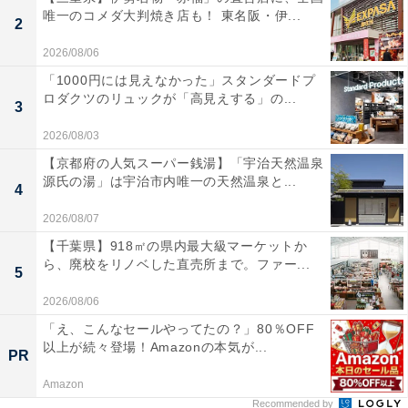
唯一のコメダ大判焼き店も！ 東名阪・伊...
2
2026/08/06
「1000円には見えなかった」スタンダードプ
ロダクツのリュックが「高見えする」の...
3
2026/08/03
【京都府の人気スーパー銭湯】「宇治天然温泉
源氏の湯」は宇治市内唯一の天然温泉と...
4
2026/08/07
【千葉県】918㎡の県内最大級マーケットか
ら、廃校をリノベした直売所まで。ファー...
5
2026/08/06
「え、こんなセールやってたの？」80％OFF
以上が続々登場！Amazonの本気が...
PR
Amazon
Recommended by