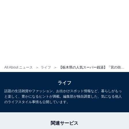
All About ニュース
ライフ
【栃木県の人気スーパー銭湯】「宮の街道温泉 江戸遊」は美肌の湯と多彩なサウナが自慢。充実の「遊癒コース」で岩盤浴や漫画も楽しめる
ライフ
話題の生活雑貨やファッション、お出かけスポット情報など、暮らしがもっ
と楽しく、豊かになるヒントが満載。編集部が独自調査した、気になる他人
のライフスタイル事情も公開しています。
関連サービス