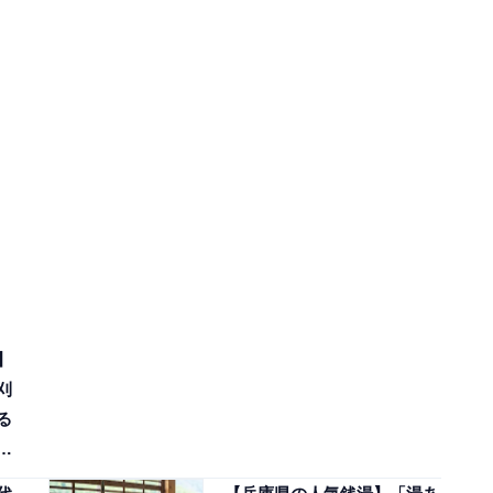
】
刈
る
高