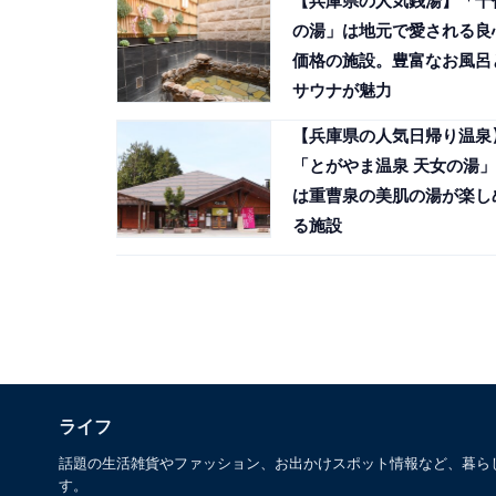
【兵庫県の人気銭湯】「千
の湯」は地元で愛される良
価格の施設。豊富なお風呂
サウナが魅力
【兵庫県の人気日帰り温泉
「とがやま温泉 天女の湯」
は重曹泉の美肌の湯が楽し
る施設
ライフ
話題の生活雑貨やファッション、お出かけスポット情報など、暮ら
す。