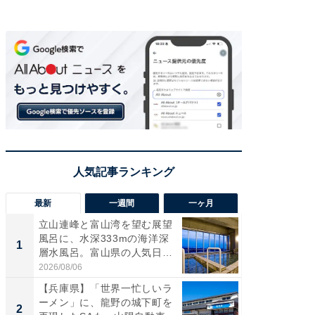
最新
一週間
一ヶ月
立山連峰と富山湾を望む展望
【兵庫
風呂に、水深333mの海洋深
ーメン
1
1
層水風呂。富山県の人気日
再現した
帰...
道...
2026/08/06
2026/08/0
【兵庫県】「世界一忙しいラ
【三重
ーメン」に、龍野の城下町を
「鈴鹿天
2
2