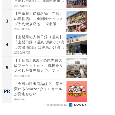
再現したSAも。山陽自動車
は100
道...
2026/08/04
2026/08/0
【三重県】伊勢名物「赤福」
ステラ
の直営店に、全国唯一のコメ
詰め放題
3
3
ダ大判焼き店も！ 東名阪・
00円で「
伊...
2026/08/06
2026/08/0
【山梨県の人気日帰り温泉】
「ミニオ
「山梨日帰り温泉 源泉かけ流
ッグ！ 
4
4
しの湯 桜湯」は源泉かけ流...
ど、夏限
2026/08/05
2026/08/0
【千葉県】918㎡の県内最大
【埼玉
級マーケットから、廃校をリ
「行田天
5
5
ノベした直売所まで。ファ
は和の
ー...
が...
2026/08/06
2026/08/0
「今日の目玉商品は？」毎日
「捨て
変わるAmazonタイムセール
い」捨
PR
PR
が見逃せない
ったの
Amazon
UR都市機
Recommended by