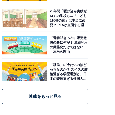
由。予習したい作品は？
20年間「駆け込み実績ゼ
ロ」の学校も…「こども
110番の家」は本当に必
要？ PTAが直面する理想
と現実
「青春18きっぷ」販売激
減の裏に何が？ 連続利用
の厳格化だけではない
「本当の理由」
「移民」に冷たいのはど
っちなのか？ スイスの厳
格過ぎる学歴選別と、日
本の曖昧過ぎる外国人政
策
連載をもっと見る