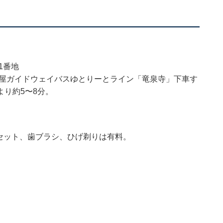
1番地
古屋ガイドウェイバスゆとりーとライン「竜泉寺」下車す
より約5〜8分。
オルセット、歯ブラシ、ひげ剃りは有料。