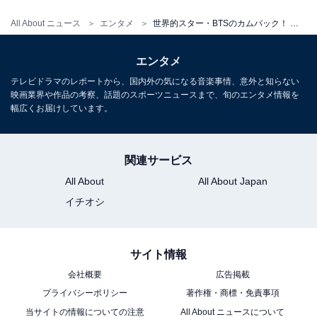
All About ニュース
エンタメ
世界的スター・BTSのカムバック！ ジョングクと同い年の会社員に『SWIM』とRMの“一言”が刺さった理由
エンタメ
テレビドラマのレポートから、国内外の気になる音楽事情、意外と知らない
映画業界や作品の考察、話題のスポーツニュースまで、旬のエンタメ情報を
幅広くお届けしています。
関連サービス
All About
All About Japan
イチオシ
サイト情報
会社概要
広告掲載
プライバシーポリシー
著作権・商標・免責事項
当サイトの情報についての注意
All About ニュースについて