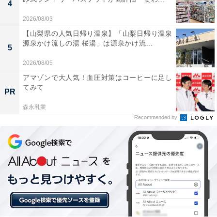
4
2026/08/03
【山梨県の人気日帰り温泉】「山梨日帰り温泉
源泉かけ流しの湯 桜湯」は源泉かけ流...
5
2026/08/05
アマゾンで大人気！血圧対策はコーヒーに足し
てみて
PR
森永乳業
Recommended by