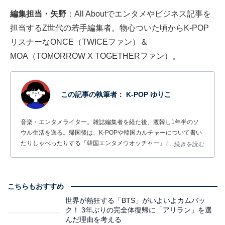
編集担当・矢野
：All Aboutでエンタメやビジネス記事を
担当するZ世代の若手編集者。物心ついた頃からK-POP
リスナーなONCE（TWICEファン）＆
MOA（TOMORROW X TOGETHERファン）。
この記事の執筆者：
K-POP ゆりこ
音楽・エンタメライター。雑誌編集者を経た後、渡韓し1年半のソ
ウル生活を送る。帰国後は、K-POPや韓国カルチャーについて書い
たりしゃべったりする「韓国エンタメウオッチャー」として、雑誌
...続きを読む
やWebメディアなどでの執筆活動や、韓国エンタメ情報ラジオ番組
『ぴあ presents K-Monday Spotlight』（TOKYO FM）でパーソナリ
ティーを務めるなど幅広く活躍中。
こちらもおすすめ
世界が熱狂する「BTS」がいよいよカムバッ
ク！ 3年ぶりの完全体復帰に「アリラン」を選
んだ理由を考える