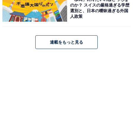
のか？ スイスの厳格過ぎる学歴
選別と、日本の曖昧過ぎる外国
人政策
連載をもっと見る