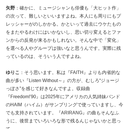
矢野
：確かに、ミュージシャンも俳優も「大ヒット作」
の次って、難しいといいますよね。本人にも周りにもプ
レッシャーがのしかかる。かといって過去にウケたもの
をまたやるわけにはいかないし、思い切り変えるとファ
ンからの反発が来るかもしれない。そんな中で「変化」
を選べる人やグループは強いなと思うんです。実際に残
っているのは、そういう人ですよね。
ゆりこ
：そう思います。私は『FAITH』よりも内省的な
曲が多い『Listen Without～』の方が、むしろ“ジョージ
っぽさ”を感じて好きなんですよ。収録曲
『Freedom!'90』は2025年にアメリカの人気姉妹バンド
のHAIM（ハイム）がサンプリングで使っていますし、今
でも支持されています。『ARIRANG』の曲もそんなふ
うに、後世までいろいろな形で残るんじゃないかと思っ
て。