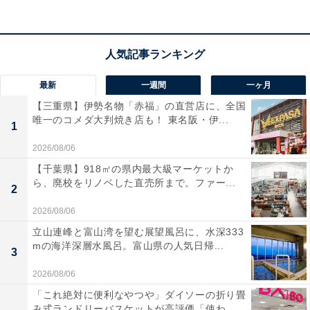
最新
一週間
一ヶ月
【三重県】伊勢名物「赤福」の直営店に、全国
唯一のコメダ大判焼き店も！ 東名阪・伊...
1
2026/08/06
【千葉県】918㎡の県内最大級マーケットか
ら、廃校をリノベした直売所まで。ファー...
2
2026/08/06
立山連峰と富山湾を望む展望風呂に、水深333
mの海洋深層水風呂。富山県の人気日帰...
3
2026/08/06
「これ絶対に便利なやつや」ダイソーの折り畳
み式ランドリーバスケットが高評価「使わ...