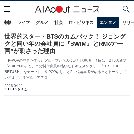
連載
ライフ
グルメ
社会
IT・ビジネス
エンタメ
リサ
世界的スター・BTSのカムバック！ ジョング
クと同い年の会社員に『SWIM』とRMの“一
言”が刺さった理由
【K-POPの歴史を作ったグループたちの復活と現在地】今回は、BTSの新譜
『ARIRANG』と、その制作背景を描いたドキュメンタリー『BTS: THE
RETURN』をテーマに、K-POPゆりことZ世代編集者がゆるっとトークして
いきます。※写真：アフロ
2026.04.11
K-POP ゆりこ