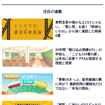
注目の連載
東野圭吾や湊かなえだけじゃな
い、「業と罪」を描く『映画ち
いかわ』から強く連想した映画
8選
20年間「駆け込み実績ゼロ」の
学校も…「こども110番の家」
は本当に必要？ PTAが直面する
理想と現実
「青春18きっぷ」販売激減の裏
に何が？ 連続利用の厳格化だけ
ではない「本当の理由」
「移民」に冷たいのはどっちな