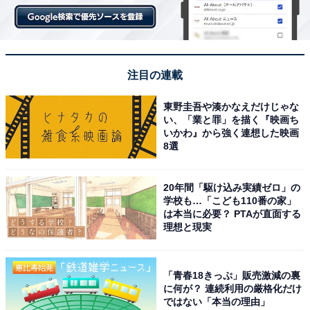
注目の連載
東野圭吾や湊かなえだけじゃな
い、「業と罪」を描く『映画ち
いかわ』から強く連想した映画
8選
20年間「駆け込み実績ゼロ」の
学校も…「こども110番の家」
は本当に必要？ PTAが直面する
理想と現実
「青春18きっぷ」販売激減の裏
に何が？ 連続利用の厳格化だけ
ではない「本当の理由」