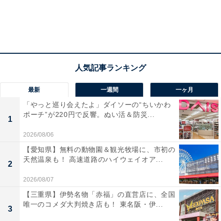
最新
一週間
一ヶ月
「やっと巡り会えたよ」ダイソーの“ちいかわ
ポーチ”が220円で反響。ぬい活＆防災...
1
2026/08/06
【愛知県】無料の動物園＆観光牧場に、市初の
天然温泉も！ 高速道路のハイウェイオア...
2
2026/08/07
【三重県】伊勢名物「赤福」の直営店に、全国
唯一のコメダ大判焼き店も！ 東名阪・伊...
3