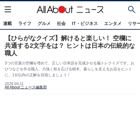
連載
ライフ
グルメ
社会
IT・ビジネス
エンタメ
リサ
【ひらがなクイズ】解けると楽しい！ 空欄に
共通する2文字をは？ ヒントは日本の伝統的な
職人
3つの言葉の空欄を埋めて、正しい日本語を完成させる脳トレクイズです。お
ひつなどを作る職人、力強く枝を広げる樹木、暮らしを支えるお店をヒント
に、1分以内の正解を目指しましょう！
2026.04.11
All About ニュース編集部