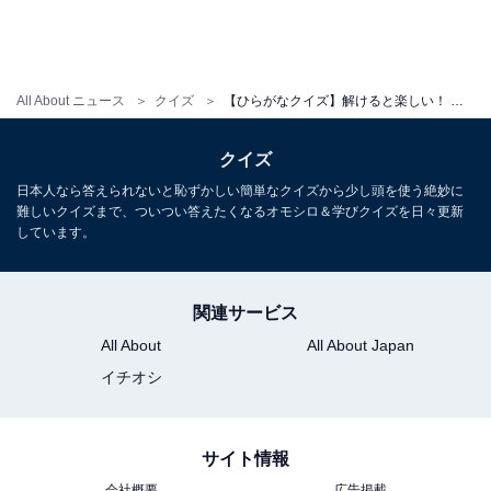
All About ニュース
クイズ
【ひらがなクイズ】解けると楽しい！ 空欄に共通する2文字をは？ ヒントは日本の伝統的な職人
クイズ
日本人なら答えられないと恥ずかしい簡単なクイズから少し頭を使う絶妙に
難しいクイズまで、ついつい答えたくなるオモシロ＆学びクイズを日々更新
しています。
関連サービス
All About
All About Japan
イチオシ
サイト情報
会社概要
広告掲載