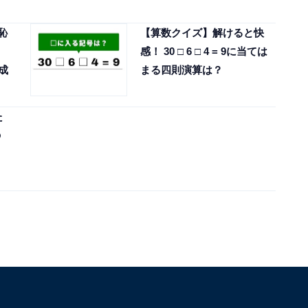
恥
【算数クイズ】解けると快
感！ 30 □ 6 □ 4 = 9に当ては
完成
まる四則演算は？
た
の