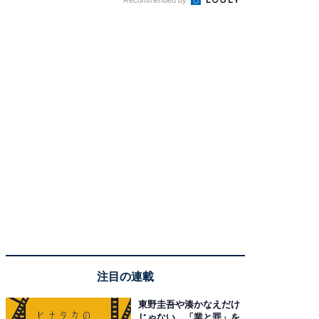
注目の連載
東野圭吾や湊かなえだけ
じゃない、「業と罪」を