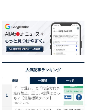
最新
一週間
一ヶ月
「一方通行」と「指定方向外
【兵庫
進行禁止」正しい標識はどっ
ーメン
1
1
ち？【道路標識クイズ】
再現した
道...
2022/12/26
2026/08/0