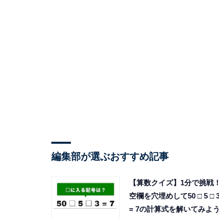
編集部が選ぶおすすめ記事
【算数クイズ】1分で挑戦
空欄を穴埋めして50 □ 5 □ 
= 7の計算式を解いてみよ