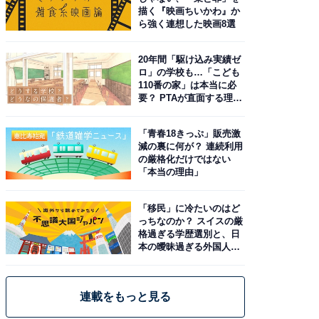
描く『映画ちいかわ』か
ら強く連想した映画8選
20年間「駆け込み実績ゼ
ロ」の学校も…「こども
110番の家」は本当に必
要？ PTAが直面する理想
と現実
「青春18きっぷ」販売激
減の裏に何が？ 連続利用
の厳格化だけではない
「本当の理由」
「移民」に冷たいのはど
っちなのか？ スイスの厳
格過ぎる学歴選別と、日
本の曖昧過ぎる外国人政
策
連載をもっと見る