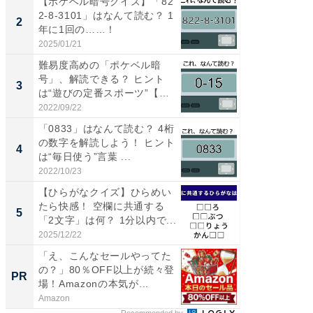
【ポケベル暗号クイズ】「82
【三重
2-8-3101」はなんて読む？ 1
の直営
2
2
年に1回の……！
ダ大判焼
伊...
2025/01/21
2026/08/0
難易度高めの「ポケベル暗
【千葉県
号」、解読できる？ ヒント
級マー
3
3
は“遊びの定番スポーツ”【ポ
ノベし
ケ...
ー...
2022/09/22
2026/08/0
「0833」はなんて読む？ 4桁
ステラ
の数字を解読しよう！ ヒント
詰め放題
4
4
は“毎日使う”言葉 ...
00円で「
2022/10/23
2026/08/0
【ひらがなクイズ】ひらめい
立山連
たら快感！ 空欄に共通する
風呂に、
5
5
「2文字」は何？ 1分以内で...
層水風
帰...
2025/12/22
2026/08/0
「え、こんなセールやってた
投資初
の？」80％OFF以上が続々登
ント投
PR
PR
場！Amazonの本気が...
Amazon
東京証券
Recommended by