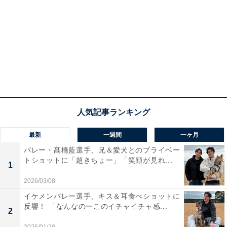
最新
一週間
一ヶ月
バレー・髙橋藍選手、兄＆愛犬とのプライベー
トショットに「超きちょー」「笑顔が見れ...
1
2026/03/08
イケメンバレー選手、キス＆耳食べショットに
反響！ 「なんなのーこのイチャイチャ感...
2