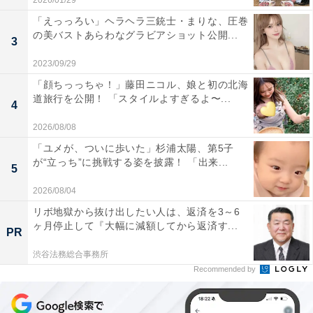
2026/01/29
「えっっろい」ヘラヘラ三銃士・まりな、圧巻
の美バストあらわなグラビアショット公開...
3
2023/09/29
「顔ちっっちゃ！」藤田ニコル、娘と初の北海
道旅行を公開！ 「スタイルよすぎるよ〜...
4
2026/08/08
「ユメが、ついに歩いた」杉浦太陽、第5子
が“立っち”に挑戦する姿を披露！ 「出来...
5
2026/08/04
リボ地獄から抜け出したい人は、返済を3～6
ヶ月停止して『大幅に減額してから返済す...
PR
渋谷法務総合事務所
Recommended by