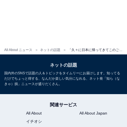
All About ニュース
ネットの話題
「久々に日本に帰ってきてこのご褒美」ワンオクTaka、帰国後の“ご褒美”公開！ 「これはすごい」
ネットの話題
国内外のSNSで話題の人＆トピックをタイムリーにお届けします。知ってる
だけでちょっと得する、なんだか楽しい気分になれる、ネット発「知ら（な
きゃ）損」ニュースが盛りだくさん。
関連サービス
All About
All About Japan
イチオシ