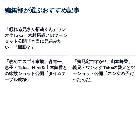
編集部が選ぶおすすめ記事
「頼れる兄さん拓哉くん」ワン
オクTaka、木村拓哉とのツーシ
ョット公開「本当に兄弟みた
い」「撮影？」
「改めてスゴイ家族」森進一、
「義兄宅ですか!!」山本舞香、
息子・Taka、Hiro＆山本舞香と
義兄・ワンオクTakaの愛犬とツ
の家族ショット公開「タイムテ
ーショット公開「スシ女の子だ
ーブル崩壊」
ったんだ」