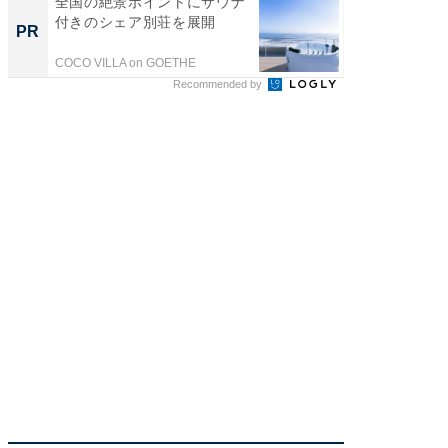
全国の絶景ポイントにサウナ
すべて
付きのシェア別荘を展開
るその
PR
PR
COCO VILLA on GOETHE
COCO VIL
Recommended by