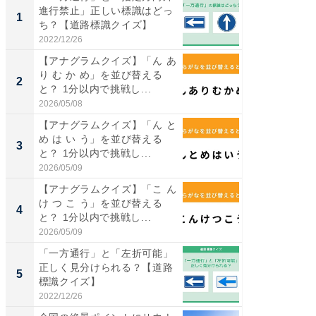
進行禁止」正しい標識はどっ
ーメン
1
1
ち？【道路標識クイズ】
再現した
道...
2022/12/26
2026/08/0
【アナグラムクイズ】「ん あ
【三重
り む か め」を並び替える
の直営
2
2
と？ 1分以内で挑戦し...
ダ大判焼
伊...
2026/05/08
2026/08/0
【アナグラムクイズ】「ん と
【千葉県
め は い う」を並び替える
級マー
3
3
と？ 1分以内で挑戦し...
ノベし
ー...
2026/05/09
2026/08/0
【アナグラムクイズ】「こ ん
「100
け つ こ う」を並び替える
スタン
4
4
と？ 1分以内で挑戦し...
ュックが
2026/05/09
2026/08/0
「一方通行」と「左折可能」
立山連
正しく見分けられる？【道路
風呂に、
5
5
標識クイズ】
層水風
帰...
2022/12/26
2026/08/0