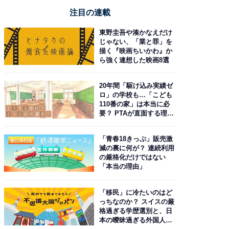
注目の連載
東野圭吾や湊かなえだけ
じゃない、「業と罪」を
描く『映画ちいかわ』か
ら強く連想した映画8選
20年間「駆け込み実績ゼ
ロ」の学校も…「こども
110番の家」は本当に必
要？ PTAが直面する理想
と現実
「青春18きっぷ」販売激
減の裏に何が？ 連続利用
の厳格化だけではない
「本当の理由」
「移民」に冷たいのはど
っちなのか？ スイスの厳
格過ぎる学歴選別と、日
本の曖昧過ぎる外国人政