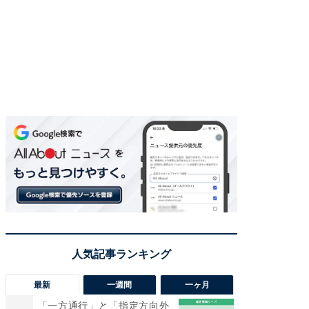
最新
一週間
一ヶ月
「一方通行」と「指定方向外
【兵庫