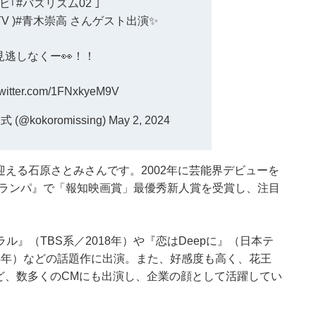
ビ｢
#バズリズム02
｣
TV
)
#青木崇高
さんゲスト出演✨
見逃しなくー👀！！
twitter.com/1FNxkyeM9V
kokoromissing)
May 2, 2024
を迎える石原さとみさんです。2002年に芸能界デビューを
グランパ』で「報知映画賞」最優秀新人賞を受賞し、注目
』（TBS系／2018年）や『恋はDeepに』（日本テ
24年）などの話題作に出演。また、好感度も高く、花王
ど、数多くのCMにも出演し、企業の顔として活躍してい