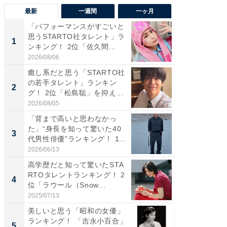
最新
一週間
一ヶ月
「パフォーマンスがすごいと
「癒し系
思うSTARTO社タレント」ラ
タレント
1
1
ンキング！ 2位「佐久間...
「井ノ原
2026/08/06
2026/08/0
癒し系だと思う「STARTO社
癒し系だ
の若手タレント」ランキン
の若手
2
2
グ！ 2位「松島聡」を抑え...
グ！ 2
2026/08/05
2026/08/0
「背まで高いと思わなかっ
ギャップ
た」“身長を知って驚いた40
RTO社
3
3
代男性俳優”ランキング！ 1...
キング！
2026/06/13
2026/08/0
高学歴だと知って驚いたSTA
「世界で
RTOタレントランキング！ 2
ARTO
4
4
位「ラウール（Snow...
グ！ 2
2025/07/13
2026/08/0
美しいと思う「昭和の女優」
身長を知
ランキング！ 「吉永小百合」
性俳優」
5
5