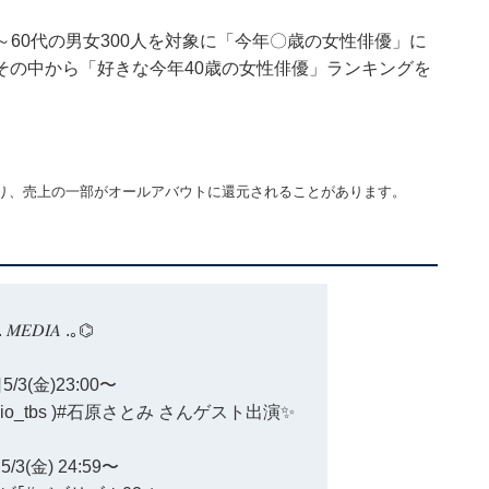
の10～60代の男女300人を対象に「今年〇歳の女性俳優」に
その中から「好きな今年40歳の女性俳優」ランキングを
り、売上の一部がオールアバウトに還元されることがあります。
𝑀𝐸𝐷𝐼𝐴 .｡⌬
/3(金)23:00〜
io_tbs
)
#石原さとみ
さんゲスト出演✨
/3(金) 24:59〜