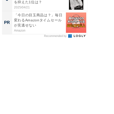
を抑えた1位は？
「鈴木
倒...
2025/04/21
2026/08/0
「今日の目玉商品は？」毎日
【西野
変わるAmazonタイムセール
を追求
PR
PR
が見逃せない
は
Amazon
FINCHI o
Recommended by