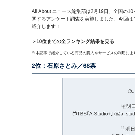
All About ニュース編集部は2月19日、全国
関するアンケート調査を実施しました。今回は
紹介します！
＞10位までの全ランキング結果を見る
※本記事で紹介している商品の購入やサービスの利用によ
2位：石原さとみ／68票
⌬｡. 
⿻明日5
📺TBS｢A-Studio+｣ (
@a_stud
⿻明日5