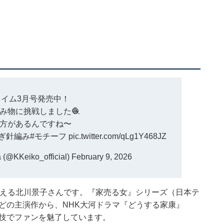
イム3月号発売中！
み物に挑戦しました🧶
方があるんですね〜
かぎ針編み
#モチーフ
pic.twitter.com/qLg1Y468JZ
@KKeiko_official)
February 9, 2026
を迎える北川景子さんです。『家売る女』シリーズ（日本テ
などの主演作から、NHK大河ドラマ『どうする家康』
演技でファンを魅了しています。