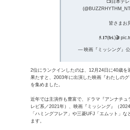
📺日本テレ
(
@BUZZRHYTHM_N
皆さまお
𝟓.𝟏𝟕(𝐟𝐫𝐢.)🎬
pic.
— 映画『ミッシング』公式 (@
2位にランクインしたのは、12月24日に40歳
果たすと、2003年に出演した映画『わたしの
を集めました。
近年では主演作も豊富で、ドラマ『アンナチュラル
レビ系／2021年）、映画『ミッシング』（20
「ハミングフレア」や三菱UFJ「エムット」な
ます。