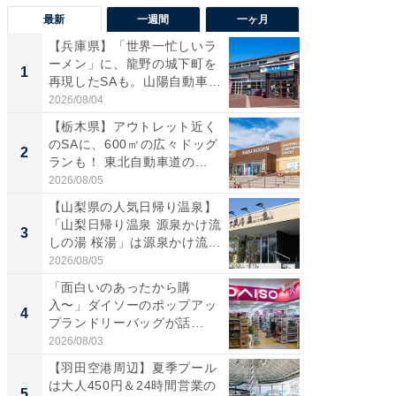
最新
一週間
一ヶ月
【兵庫県】「世界一忙しいラ
「気に
ーメン」に、龍野の城下町を
る〜」3
1
1
再現したSAも。山陽自動車
バー」
道...
好...
2026/08/04
2026/07/3
【栃木県】アウトレット近く
【三重
のSAに、600㎡の広々ドッグ
「鈴鹿天
2
2
ランも！ 東北自動車道の...
は100
2026/08/05
2026/08/0
【山梨県の人気日帰り温泉】
「ミニオ
「山梨日帰り温泉 源泉かけ流
ッグ！ 
3
3
しの湯 桜湯」は源泉かけ流...
ど、夏限
2026/08/05
2026/08/0
「面白いのあったから購
【埼玉
入〜」ダイソーのポップアッ
「行田天
4
4
プランドリーバッグが話
は和の
題。“さま...
が...
2026/08/03
2026/08/0
【羽田空港周辺】夏季プール
【石川
は大人450円＆24時間営業の
湯】「天
5
5