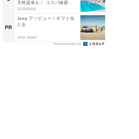
天然温泉も！ コスパ抜群...
賀ゆめ
お...
2026/08/04
2026/08/0
Jeep アソビュー！ギフト当
管理職に
たる
最低限や
PR
PR
と、NG
Jeep Japan
ビズヒン
Recommended by