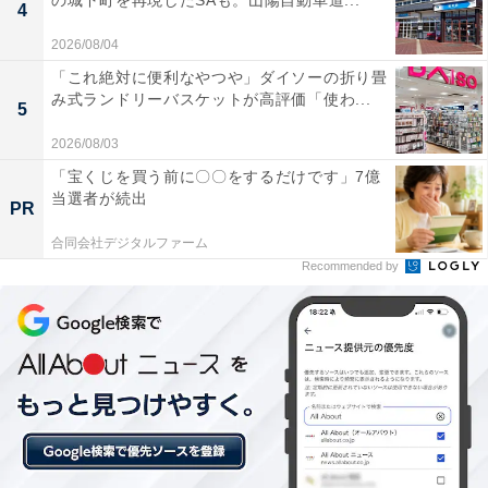
の城下町を再現したSAも。山陽自動車道...
4
2026/08/04
「これ絶対に便利なやつや」ダイソーの折り畳
み式ランドリーバスケットが高評価「使わ...
5
2026/08/03
「宝くじを買う前に〇〇をするだけです」7億
当選者が続出
PR
合同会社デジタルファーム
Recommended by
こちらもおすすめ
3月5日は年内唯一の大開運日！ 天赦日ほか“4大
吉日”が重なる奇跡的な「金運最高潮デー」の過
ごし方