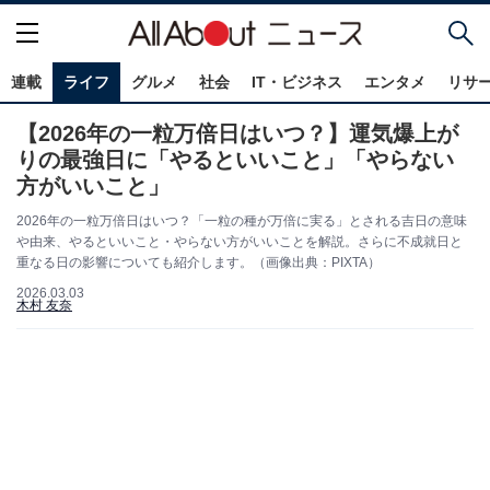
連載
ライフ
グルメ
社会
IT・ビジネス
エンタメ
リサ
【2026年の一粒万倍日はいつ？】運気爆上が
りの最強日に「やるといいこと」「やらない
方がいいこと」
2026年の一粒万倍日はいつ？「一粒の種が万倍に実る」とされる吉日の意味
や由来、やるといいこと・やらない方がいいことを解説。さらに不成就日と
重なる日の影響についても紹介します。（画像出典：PIXTA）
2026.03.03
木村 友奈