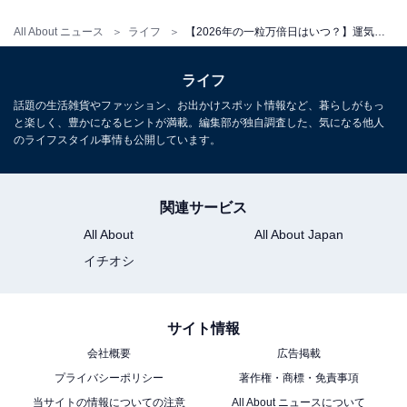
All About ニュース
ライフ
【2026年の一粒万倍日はいつ？】運気爆上がりの最強日に「やるといいこと」「やらない方がいいこと」
ライフ
話題の生活雑貨やファッション、お出かけスポット情報など、暮らしがもっ
と楽しく、豊かになるヒントが満載。編集部が独自調査した、気になる他人
のライフスタイル事情も公開しています。
関連サービス
All About
All About Japan
イチオシ
サイト情報
会社概要
広告掲載
プライバシーポリシー
著作権・商標・免責事項
当サイトの情報についての注意
All About ニュースについて