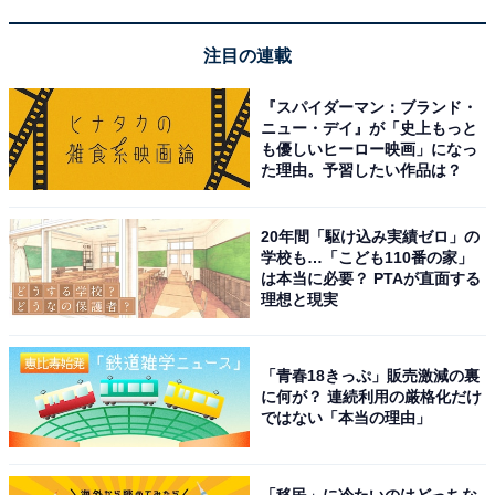
注目の連載
1
2
『スパイダーマン：ブランド・
ニュー・デイ』が「史上もっと
も優しいヒーロー映画」になっ
た理由。予習したい作品は？
20年間「駆け込み実績ゼロ」の
学校も…「こども110番の家」
は本当に必要？ PTAが直面する
理想と現実
「青春18きっぷ」販売激減の裏
に何が？ 連続利用の厳格化だけ
ではない「本当の理由」
「移民」に冷たいのはどっちな