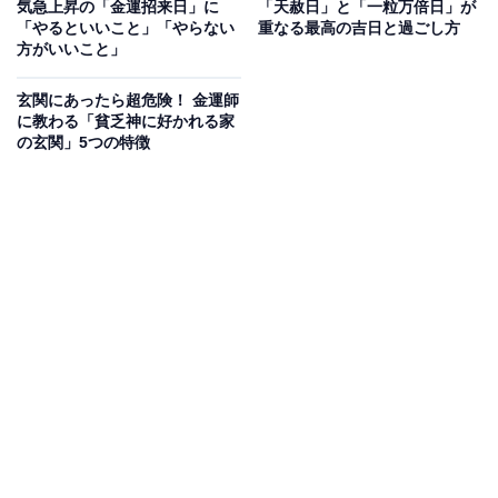
気急上昇の「金運招来日」に
「天赦日」と「一粒万倍日」が
「やるといいこと」「やらない
重なる最高の吉日と過ごし方
方がいいこと」
玄関にあったら超危険！ 金運師
に教わる「貧乏神に好かれる家
の玄関」5つの特徴
「一粒万倍日」にやるといいこと
一粒万倍日は「増える」「広がる」エネルギーを持つ、
未来につながる行動を起こすのにぴったりな日です。
【一粒万倍日にやるといいこと】
・新しい財布を使い始める
・銀行口座を開設する
・投資や積立を始める