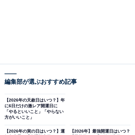
「一粒万倍日」はどんな日？
一粒万倍日（いちりゅうまんばいび）とは、「一粒の種
が万倍に実る」という意味を持つ吉日です。この日に始
めたことは、やがて万倍にもなって返ってくるといわれ
ています。
そのため、「新しいことを始める」「お金に関する行動
を起こす」「将来のための種まきをする」といった“スタ
ート”と相性のよい日。特に天赦日や寅の日と重なると、
編集部が選ぶおすすめ記事
最強の開運日になります。
【2026年の天赦日はいつ？】年
に6日だけの激レア開運日に
「やるといいこと」「やらない
方がいいこと」
【2026年の寅の日はいつ？】運
【2026年】最強開運日はいつ？