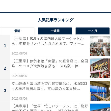
・副業やビジネスを始める
・宝くじを購入する
・入籍や結婚式をする
・習い事を始める
最新
一週間
一ヶ月
【千葉県】918㎡の県内最大級マーケットか
一粒万倍日は、“小さな一歩”を大きな未来へと育ててく
ら、廃校をリノベした直売所まで。ファー...
1
れる日なので、「いつかやろう」と思っていたことを、
2026/08/06
小さくてもいいので始めてみるのがおすすめです。
【三重県】伊勢名物「赤福」の直営店に、全国
唯一のコメダ大判焼き店も！ 東名阪・伊...
2
「一粒万倍日」にやらない方がい
次ページ
2026/08/06
いこと
立山連峰と富山湾を望む展望風呂に、水深333
mの海洋深層水風呂。富山県の人気日帰...
3
2026/08/06
【兵庫県】「世界一忙しいラーメン」に、龍野