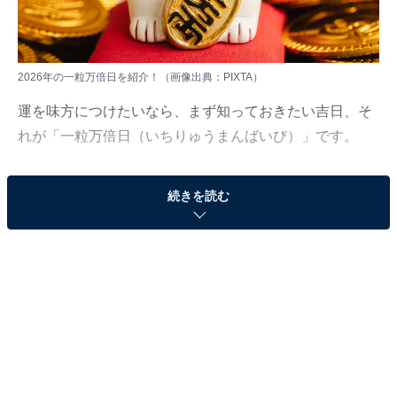
2026年の一粒万倍日を紹介！（画像出典：PIXTA）
運を味方につけたいなら、まず知っておきたい吉日、そ
れが「一粒万倍日（いちりゅうまんばいび）」です。
“一粒のもみが万倍にも実る”という意味を持つ、とても
続きを読む
縁起のいい日。小さな行動がやがて大きな成果につなが
るといわれ、金運アップの日としても人気の高い開運日
です。
今回は、一粒万倍日とはどんな日なのか、「やるといい
こと」「やらない方がいいこと」、そして2026年に巡っ
てくる一粒万倍日はいつなのかを紹介します。