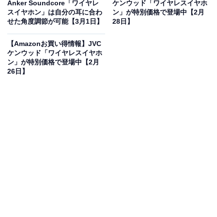
Anker Soundcore「ワイヤレ
ケンウッド「ワイヤレスイヤホ
スイヤホン」は自分の耳に合わ
ン」が特別価格で登場中【2月
せた角度調節が可能【3月1日】
28日】
オーディオテクニカ ATH-TWX7 ワイヤレスイヤホン
bluetooth ノイズキャンセリング 最大約20時間再生 通話
【Amazonお買い得情報】JVC
品質強化 マルチポイント対応 ノイズキャンセル ヒアスル
ケンウッド「ワイヤレスイヤホ
ー 低遅延モード LDAC対応 SBC AAC IPX4防滴 急速充電
ン」が特別価格で登場中【2月
Qiワイヤレス充電【国内正規品】 ブラック ATH-TWX7
26日】
BK
Amazonで見る
オーディオテクニカのワイヤレスイヤホン「ATH-
TWX7」は現在15％オフの特別価格・税込2万500円で販
売中です。
この商品のおすすめポイントは？
オーディオテクニカの人気シリーズの音質を継承し、ハ
イレゾ級のLDACに対応。緻密な音作りで、いつもの音