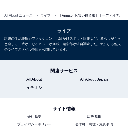
オーディオテクニカ ATH-SQ1TW2NC GR(E) ノイズキャ
ンセリング ワイヤレスイヤホン Bluetooth 完全ワイヤレ
ス 最大約22.5時間再生 防水 IPX5 ワイヤレス充電対応 マ
All About ニュース
ライフ
【Amazonお買い得情報】オーディオテクニカ「ワイヤレスイヤホン」が特別価格で登場中【3月3日】
ルチポイント 外音取り込み オリジナルステッカー付き
Amazonで見る
ライフ
話題の生活雑貨やファッション、お出かけスポット情報など、暮らしがもっ
と楽しく、豊かになるヒントが満載。編集部が独自調査した、気になる他人
オーディオテクニカ「‎ATH-SQ1TW2」
のライフスタイル事情も公開しています。
関連サービス
All About
All About Japan
イチオシ
オーディオテクニカ ATH-SQ1TW2 CA ワイヤレスイヤホ
サイト情報
ン bluetooth 小型 軽量 / 最大20時間再生 / 低遅延/外音取
込み/マルチポイント/マルチペアリング/防水 IPX5 / ワイヤ
会社概要
広告掲載
レス充電 /【国内正規品】カフェラテ ATH-SQ1TW2 CA
プライバシーポリシー
著作権・商標・免責事項