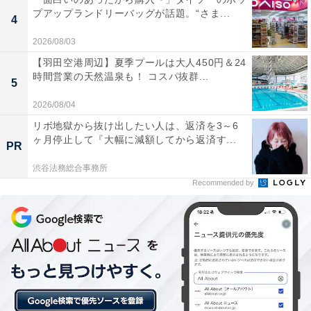
プアップランドリーバッグが話題。“さま...
4
2026/08/03
【羽田空港周辺】夏季プールは大人450円＆24
時間営業の天然温泉も！ コスパ抜群...
5
2026/08/04
リボ地獄から抜け出したい人は、返済を3～6
ヶ月停止して『大幅に減額してから返済す...
PR
渋谷法務総合事務所
Recommended by
【今日チェックしたい】オーディオテクニカの人
気商品5選
オーディオテクニカ「‎ATH-CKS50TW2」