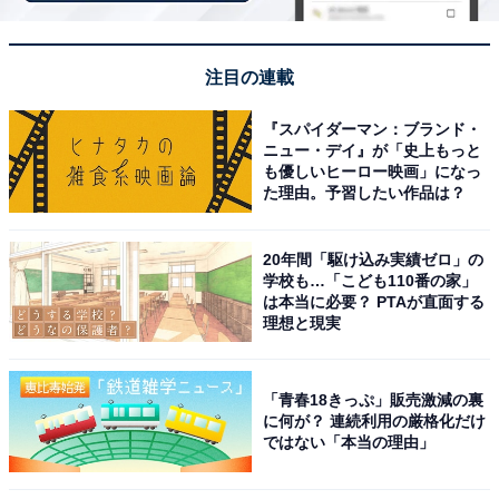
注目の連載
オーディオテクニカ ATH-CKS50TW2 BK(E) ワイヤレス
『スパイダーマン：ブランド・
イヤホン Bluetooth 5.3 ノイズキャンセリング 重低音 LE
ニュー・デイ』が「史上もっと
Audio対応 オリジナルステッカー付き マグネティックス
も優しいヒーロー映画」になっ
イッチ機能 最大約65時間再生 IP55 防水防塵 マルチポイ
た理由。予習したい作品は？
ント対応 置き忘れアラート ヒアスルー 低遅延モード 急速
充電 Qiワイヤレス充電対応 ブラック
Amazonで見る
20年間「駆け込み実績ゼロ」の
学校も…「こども110番の家」
は本当に必要？ PTAが直面する
理想と現実
オーディオテクニカ「‎ATH-TWX9MK2」
「青春18きっぷ」販売激減の裏
に何が？ 連続利用の厳格化だけ
ではない「本当の理由」