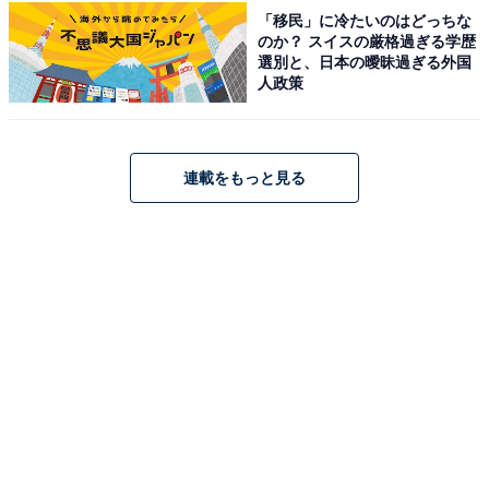
「移民」に冷たいのはどっちな
のか？ スイスの厳格過ぎる学歴
オーディオテクニカ ATH-TWX9MK2 BK(E) ノイズキャン
選別と、日本の曖昧過ぎる外国
セリング ワイヤレスイヤホン Bluetooth 完全ワイヤレス
人政策
マイク付 最大約18.5時間再生 ワイヤレス充電対応 マルチ
ポイント 深紫外線除菌システム 通話品質強化 低遅延モー
ド IPX4 防滴性能 aptX adaptive AAC ブラック オリジナ
ルステッカー付き
連載をもっと見る
Amazonで見る
オーディオテクニカ「‎ATH-SQ1TW2NC」