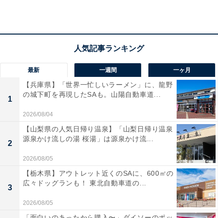
楽がより深く鮮やかに響きます。強力なノイズキャンセ
リング機能に加え、外音を取り込めるヒアスルー機能も
搭載。さらに、2台の機器へ同時接続できるマルチポイ
ントや、クリアな声を届ける通話品質の高さも魅力で
す！ コンパクトなケースはQiワイヤレス充電にも対応し
最新
一週間
一ヶ月
ています。
【兵庫県】「世界一忙しいラーメン」に、龍野
の城下町を再現したSAも。山陽自動車道...
1
ユーザーからは「装着感が軽くて耳が疲れにくい」「通
2026/08/04
話が驚くほどクリア」と絶賛の声が届いています。一方
で、「ノイキャンが上位モデルに比べると少し控えめ」
【山梨県の人気日帰り温泉】「山梨日帰り温泉
源泉かけ流しの湯 桜湯」は源泉かけ流...
という意見も。音楽だけでなく仕事の通話でも高品質を
2
求める人や、機能性を重視したい人には、おすすめの商
2026/08/05
品といえそうです。
【栃木県】アウトレット近くのSAに、600㎡の
広々ドッグランも！ 東北自動車道の...
3
2026/08/05
「面白いのあったから購入〜」ダイソーのポッ