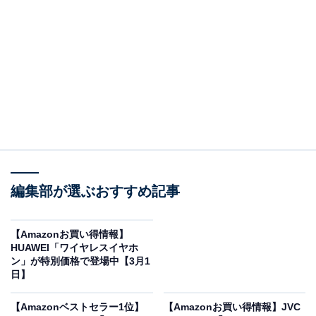
※以下のセール情報は3月3日15時30分現在のものです。
値段の変更、売り切れの場合もあります。
※本記事で紹介している商品の購入やサービスの利用により、売上の一部が
オールアバウトに還元されることがあります。
編集部が選ぶおすすめ記事
オーディオテクニカの「ワイヤレスイヤホン」が
限定価格に！ 15％オフで登場
【Amazonお買い得情報】
HUAWEI「ワイヤレスイヤホ
ン」が特別価格で登場中【3月1
日】
【Amazonベストセラー1位】
【Amazonお買い得情報】JVC