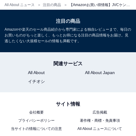
品5選
All About ニュース
注目の商品
【Amazonお買い得情報】JVCケンウッド「ワイヤレスイヤホン」が特別価格で登場中【2月28日】
注目の商品
JVCケンウッド「Victor EX-D6」
Amazonや楽天のセール商品紹介から専門家による独自レビューまで、毎日の
お買いものがもっと楽しく、もっとお得になる注目の商品情報をお届け。見
逃したくない大規模セールの情報も満載です。
関連サービス
JVCケンウッド Victor EX-D6 ミニコンポ Bluetooth ウッ
All About
All About Japan
ドコーンシリーズ ハイレゾ音源 CD FM/AM USB再生/録
音 インテリアオーディオ フルレンジウッドコーン
イチオシ
Amazonで見る
サイト情報
JVCケンウッド「Victor HA-NP1T-A」
会社概要
広告掲載
プライバシーポリシー
著作権・商標・免責事項
当サイトの情報についての注意
All About ニュースについて