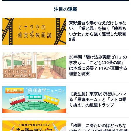
で、「音楽を楽しみ放題」な定額制音楽配信サービス。
注目の連載
採点が楽しめるカラオケ機能や、無料で見れる独占生配
東野圭吾や湊かなえだけじゃな
信など、ここだけの機能も満載です。
い、「業と罪」を描く『映画ち
いかわ』から強く連想した映画
8選
今なら10周年を記念し、通常9600円の年間プランが
4800円で登場中。さらに初めて登録の人は、3か月間無
料で楽しむことができます。このチャンスをお見逃しな
20年間「駆け込み実績ゼロ」の
学校も…「こども110番の家」
く！
は本当に必要？ PTAが直面する
理想と現実
【要注意】東京駅で絶対にハマ
る「最遠ホーム」と「メトロ乗
り換え」の絶望トラップ
「移民」に冷たいのはどっちな
のか？ スイスの厳格過ぎる学歴