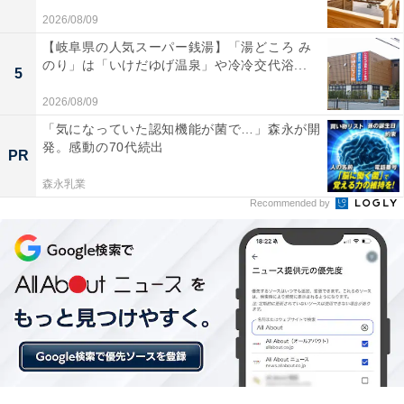
2026/08/09
【岐阜県の人気スーパー銭湯】「湯どころ み
のり」は「いけだゆげ温泉」や冷冷交代浴...
5
2026/08/09
「気になっていた認知機能が菌で…」森永が開
発。感動の70代続出
PR
森永乳業
Recommended by
今なら「LINE MUSIC」が3か月間無料で楽しめ
る！
「LINE MUSIC」は懐かしい名曲や最新のヒット曲ま