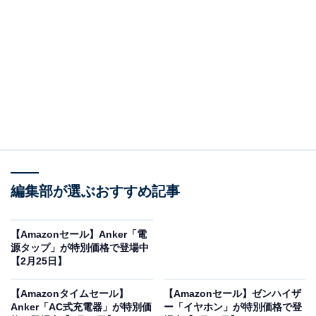
※以下のセール情報は2月28日17時45分現在のもので
す。値段の変更、売り切れの場合もあります。
この記事の執筆者：
All About ニュース お買
いもの部
編集部が選ぶおすすめ記事
Amazonのセール商品から売れ筋ランキングまで、毎日のお買いも
のがもっと楽しく、もっとお得になる情報をお届け。編集部員によ
【Amazonセール】Anker「電
る独自レビューなど、ここでしか手に入らない情報も満載です。
...続きを読む
源タップ」が特別価格で登場中
【2月25日】
※本記事で紹介している商品の購入やサービスの利用により、売上の一部が
オールアバウトに還元されることがあります。
【Amazonタイムセール】
【Amazonセール】ゼンハイザ
Anker「AC式充電器」が特別価
ー「イヤホン」が特別価格で登
JVCケンウッドの「ワイヤレスイヤホン」が限定