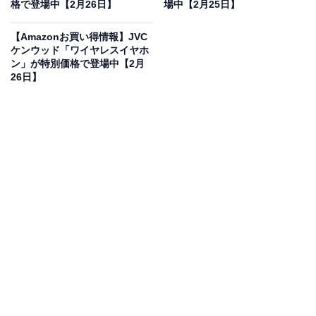
格で登場中【2月26日】
場中【2月25日】
価格に！ 9％オフで登場
【Amazonお買い得情報】JVC
ケンウッド「ワイヤレスイヤホ
ン」が特別価格で登場中【2月
26日】
JVCケンウッド Victor WOOD master ワイヤレスイヤホ
ン Bluetooth Ver.6.0 ノイズキャンセリング ハイレゾ マ
ルチポイント マイク付き 防水 低遅延 アプリ対応 合計
31.5時間再生 サンバーストブラウン ウッドマスター
Amazonで見る
JVCケンウッドのワイヤレスイヤホン「Victor WOOD
master」は現在9％オフの特別価格・税込3万8000円販売