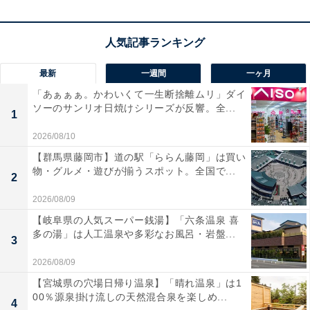
中です。
この商品のおすすめポイントは？
新「ハイブリッドWOODドライバー」で、
自然で深みの
最新
一週間
一ヶ月
ある音響をワイヤレスで実現
しています。
Bluetooth 6.0
「あぁぁぁ。かわいくて一生断捨離ムリ」ダイ
ソーのサンリオ日焼けシリーズが反響。全...
に対応
し、ハイレゾ音質の伝送やマルチポイント接続な
1
ど、現代のイヤホンに求められる機能を網羅。
サンバー
2026/08/10
ストブラウンの気品あるデザイン
は、まるで楽器のよう
【群馬県藤岡市】道の駅「ららん藤岡」は買い
な美しさで、所有する喜びも満たしてくれます。
物・グルメ・遊びが揃うスポット。全国で...
2
2026/08/09
ユーザーからは「ウッドドームならではの艶やかな音色
【岐阜県の人気スーパー銭湯】「六条温泉 喜
が素晴らしい」「接続の安定感が抜群」と高く支持され
多の湯」は人工温泉や多彩なお風呂・岩盤...
3
ています。一方で、「本体の質感が少しプラスチックっ
2026/08/09
ぽい」という声も。音質に一切の妥協をしたくない人
【宮城県の穴場日帰り温泉】「晴れ温泉」は1
や、独自の個性を放つデザインを求める人には、おすす
00％源泉掛け流しの天然混合泉を楽しめ...
4
めの商品といえそうです。