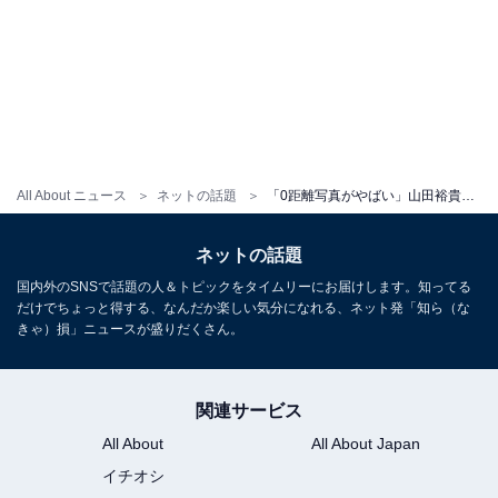
All About ニュース
ネットの話題
「0距離写真がやばい」山田裕貴が中島健人をバックハグ！ 「ドキドキしてしまう お二人共最高です」
ネットの話題
国内外のSNSで話題の人＆トピックをタイムリーにお届けします。知ってる
だけでちょっと得する、なんだか楽しい気分になれる、ネット発「知ら（な
きゃ）損」ニュースが盛りだくさん。
関連サービス
All About
All About Japan
イチオシ