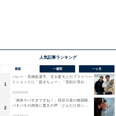
最新
一週間
一ヶ月
バレー・髙橋藍選手、兄＆愛犬とのプライベー
トショットに「超きちょー」「笑顔が見れ...
1
2026/03/08
「身体ヤバすぎですね！」現役引退の格闘家、
バキバキの肉体に驚きの声「どんだけ良い...
2