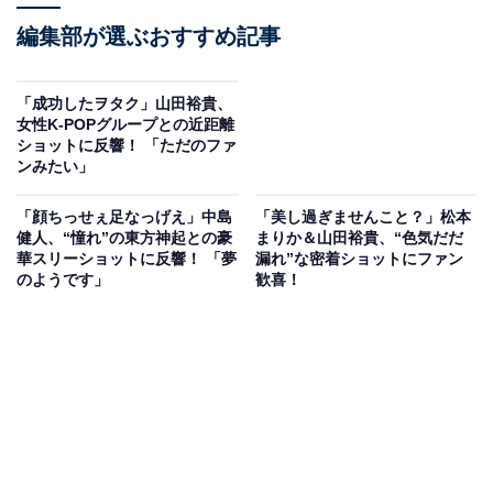
編集部が選ぶおすすめ記事
「成功したヲタク」山田裕貴、
女性K-POPグループとの近距離
ショットに反響！ 「ただのファ
ンみたい」
「顔ちっせぇ足なっげえ」中島
「美し過ぎませんこと？」松本
健人、“憧れ”の東方神起との豪
まりか＆山田裕貴、“色気だだ
華スリーショットに反響！ 「夢
漏れ”な密着ショットにファン
のようです」
歓喜！