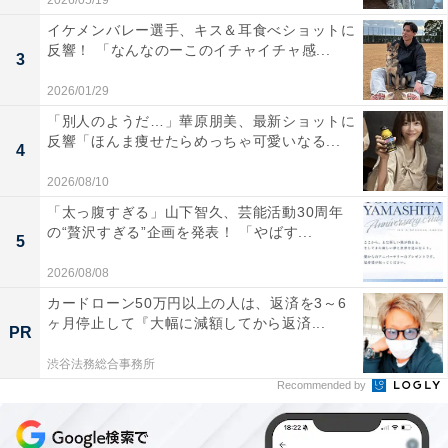
2026/05/19
イケメンバレー選手、キス＆耳食べショットに
反響！ 「なんなのーこのイチャイチャ感...
3
2026/01/29
「別人のようだ…」華原朋美、最新ショットに
反響「ほんま痩せたらめっちゃ可愛いなる...
4
2026/08/10
「太っ腹すぎる」山下智久、芸能活動30周年
の“贅沢すぎる”企画を発表！ 「やばす...
5
2026/08/08
カードローン50万円以上の人は、返済を3～6
ヶ月停止して『大幅に減額してから返済...
PR
渋谷法務総合事務所
Recommended by